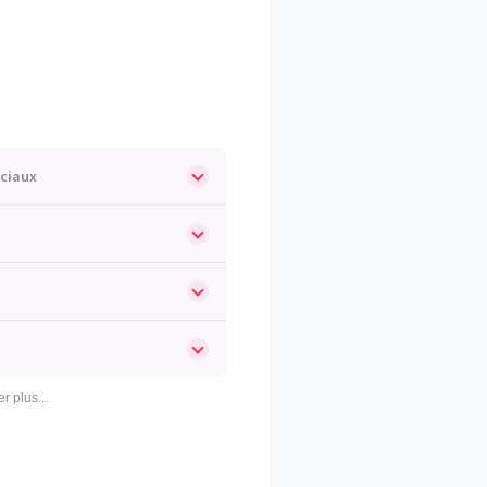
rciaux
er plus...