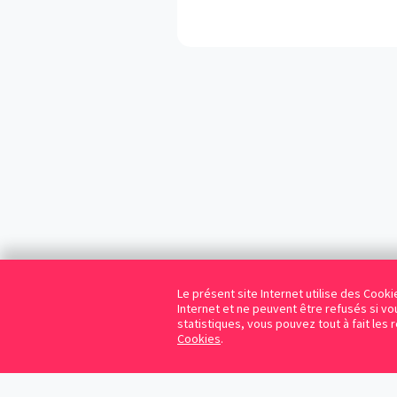
Le présent site Internet utilise des Coo
Internet et ne peuvent être refusés si vou
statistiques, vous pouvez tout à fait les 
Cookies
.