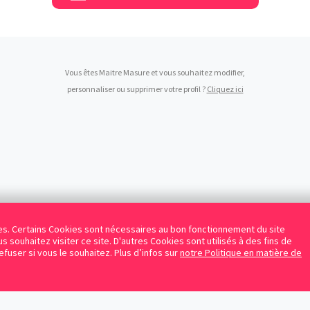
Vous êtes Maitre Masure et vous souhaitez modifier,
personnaliser ou supprimer votre profil ?
Cliquez ici
kies. Certains Cookies sont nécessaires au bon fonctionnement du site
s souhaitez visiter ce site. D'autres Cookies sont utilisés à des fins de
refuser si vous le souhaitez. Plus d’infos sur
notre Politique en matière de
Facebook
Instagram
LinkedIn