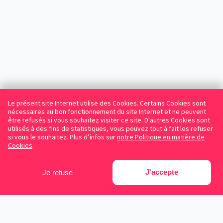
Le présent site Internet utilise des Cookies. Certains Cookies sont
nécessaires au bon fonctionnement du site Internet et ne peuvent
être refusés si vous souhaitez visiter ce site. D'autres Cookies sont
utilisés à des fins de statistiques, vous pouvez tout à fait les refuser
si vous le souhaitez. Plus d’infos sur
notre Politique en matière de
Cookies
.
J'accepte
Je refuse
Facebook
Instagram
LinkedIn