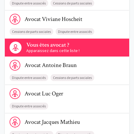
Dispute entre associés
Cessions de parts sociales
Voir le profil de AvocatViviane Hoscheit
Avocat
Viviane
Hoscheit
Cessions de parts sociales
Dispute entre associés
Contactez-nous
Vous êtes avocat ?
Apparaissez dans cette liste !
Voir le profil de AvocatAntoine Braun
Avocat
Antoine
Braun
Dispute entre associés
Cessions de parts sociales
Voir le profil de AvocatLuc Oger
Avocat
Luc
Oger
Dispute entre associés
Voir le profil de AvocatJacques Mathieu
Avocat
Jacques
Mathieu