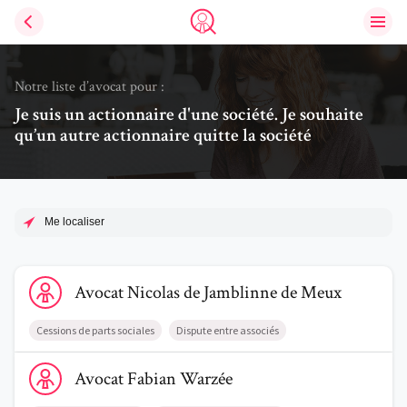
Ouvri
Trouve un avocat
Notre liste d’avocat pour :
Je suis un actionnaire d'une société. Je souhaite
qu’un autre actionnaire quitte la société
Me localiser
Voir le profil de AvocatNicolas de Jamblinne de Meux
Avocat
Nicolas
de Jamblinne de Meux
Cessions de parts sociales
Dispute entre associés
Voir le profil de AvocatFabian Warzée
Avocat
Fabian
Warzée