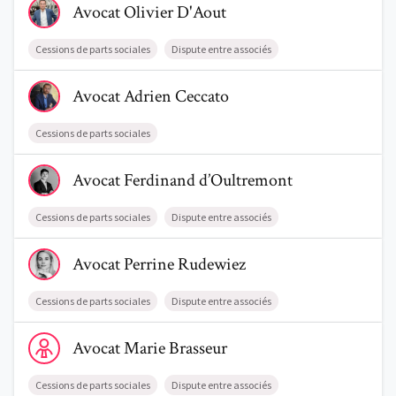
Avocat
Olivier
D'Aout
Cessions de parts sociales
Dispute entre associés
Voir le profil de AvocatAdrien Ceccato
Avocat
Adrien
Ceccato
Trouve un avocat
Cessions de parts sociales
Blog
Voir le profil de AvocatFerdinand d’Oultremont
Avocat
Ferdinand
d’Oultremont
Comment nous vous aidons
Cessions de parts sociales
Dispute entre associés
Qui sommes-nous
Voir le profil de AvocatPerrine Rudewiez
Avocat
Perrine
Rudewiez
Une start-up 100% indépendante
Cessions de parts sociales
Dispute entre associés
Voir le profil de AvocatMarie Brasseur
Avocat
Marie
Brasseur
Cessions de parts sociales
Dispute entre associés