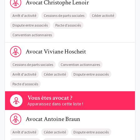
Avocat
Christophe
Lenoir
Arrêt d'activité
Cessions de parts sociales
Céder activité
Dispute entre associés
Pacte d’associés
Convention actionnaires
Voir le profil de AvocatViviane Hoscheit
Avocat
Viviane
Hoscheit
Cessions de parts sociales
Convention actionnaires
Arrêt d'activité
Céder activité
Dispute entre associés
Pacte d’associés
Contactez-nous
Vous êtes avocat ?
Apparaissez dans cette liste !
Voir le profil de AvocatAntoine Braun
Avocat
Antoine
Braun
Arrêt d'activité
Céder activité
Dispute entre associés