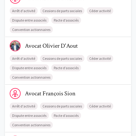
Arrêt d'activité
Cessions de parts sociales
Céder activité
Dispute entre associés
Pacte d’associés
Convention actionnaires
Voir le profil de AvocatOlivier D'Aout
Trouve un avocat
Avocat
Olivier
D'Aout
Blog
Arrêt d'activité
Cessions de parts sociales
Céder activité
Dispute entre associés
Pacte d’associés
Comment nous vous aidons
Convention actionnaires
Qui sommes-nous
Voir le profil de AvocatFrançois Sion
Avocat
François
Sion
Une start-up 100% indépendante
Arrêt d'activité
Cessions de parts sociales
Céder activité
Dispute entre associés
Pacte d’associés
Convention actionnaires
Voir le profil de AvocatMarc Gondat