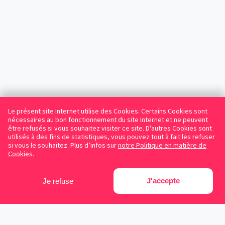
Le présent site Internet utilise des Cookies. Certains Cookies sont
nécessaires au bon fonctionnement du site Internet et ne peuvent
être refusés si vous souhaitez visiter ce site. D'autres Cookies sont
utilisés à des fins de statistiques, vous pouvez tout à fait les refuser
si vous le souhaitez. Plus d’infos sur
notre Politique en matière de
Cookies
.
J'accepte
Je refuse
Facebook
Instagram
LinkedIn