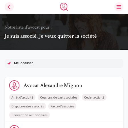
Ouvri
Trouve un avocat
Notre liste d’avocat pour :
Je suis associé. Je veux quitter la société
Me localiser
Voir le profil de AvocatAlexandre Mignon
Avocat
Alexandre
Mignon
Arrêt d'activité
Cessions de parts sociales
Céder activité
Dispute entre associés
Pacte d’associés
Convention actionnaires
Voir le profil de AvocatChristophe Lenoir