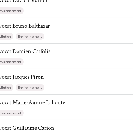
vocat
David
Heurion
nvironnement
il de AvocatBruno Balthazar
vocat
Bruno
Balthazar
ollution
Environnement
l de AvocatDamien Catfolis
vocat
Damien
Catfolis
nvironnement
l de AvocatJacques Piron
vocat
Jacques
Piron
ollution
Environnement
il de AvocatMarie-Aurore Labonte
vocat
Marie-Aurore
Labonte
nvironnement
l de AvocatGuillaume Carion
vocat
Guillaume
Carion