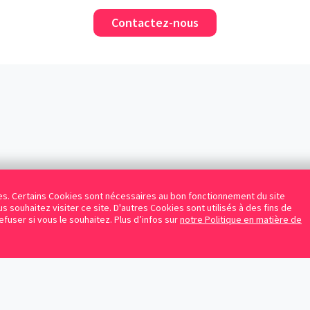
Contactez-nous
kies. Certains Cookies sont nécessaires au bon fonctionnement du site
s souhaitez visiter ce site. D'autres Cookies sont utilisés à des fins de
refuser si vous le souhaitez. Plus d’infos sur
notre Politique en matière de
Facebook
Instagram
LinkedIn
Avocats référencés
Contrats gratuits
Blog