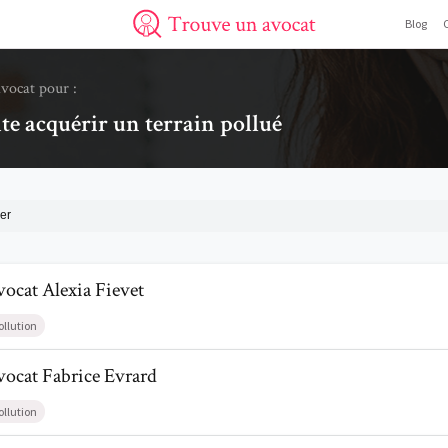
Blog
Trouve un avocat
avocat pour :
te acquérir un terrain pollué
er
l de AvocatAlexia Fievet
vocat
Alexia
Fievet
ollution
l de AvocatFabrice Evrard
vocat
Fabrice
Evrard
ollution
l de AvocatPierre Demolin