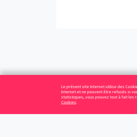
Le présent site Internet utilise des Coo
Internet et ne peuvent être refusés si vou
statistiques, vous pouvez tout à fait les 
Cookies
.