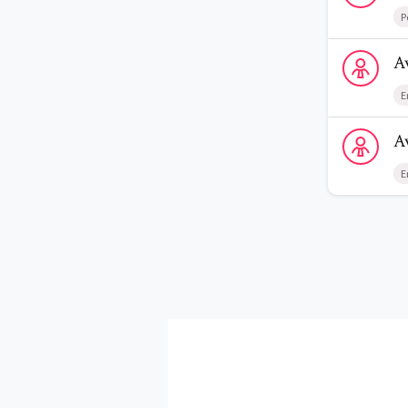
P
Voir le profi
A
E
Voir le prof
A
E