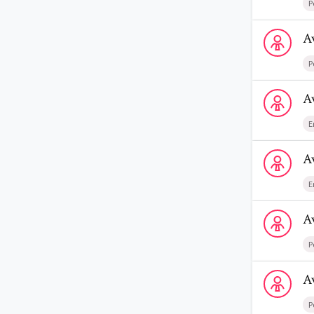
P
Voir le profi
A
P
Voir le prof
A
E
Voir le profi
A
E
Voir le profi
A
P
Voir le profi
A
P