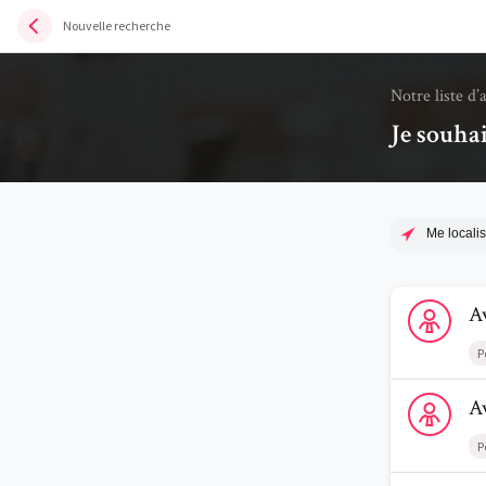
Nouvelle recherche
Notre liste d’
Je souhai
Me localis
Voir le profi
A
P
Voir le profi
A
P
Voir le profi