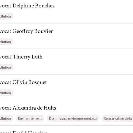
il de AvocatDelphine Bouchez
vocat
Delphine
Bouchez
ollution
l de AvocatGeoffroy Bouvier
vocat
Geoffroy
Bouvier
ollution
l de AvocatThierry Loth
vocat
Thierry
Loth
ollution
l de AvocatOlivia Bosquet
vocat
Olivia
Bosquet
ollution
l de AvocatAlexandra de Hults
vocat
Alexandra
de Hults
ollution
Environnement
Dommages environnementaux
Conservation de la
l de AvocatDavid Heurion