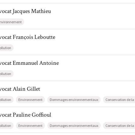
l de AvocatJacques Mathieu
vocat
Jacques
Mathieu
nvironnement
l de AvocatFrançois Leboutte
vocat
François
Leboutte
ollution
il de AvocatEmmanuel Antoine
vocat
Emmanuel
Antoine
ollution
l de AvocatAlain Gillet
vocat
Alain
Gillet
ollution
Environnement
Dommages environnementaux
Conservation de la
l de AvocatPauline Goffioul
vocat
Pauline
Goffioul
ollution
Environnement
Dommages environnementaux
Conservation de la