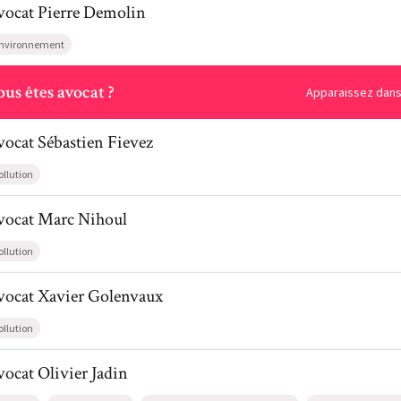
vocat
Pierre
Demolin
nvironnement
ous
us êtes avocat ?
Apparaissez dans 
l de AvocatSébastien Fievez
vocat
Sébastien
Fievez
ollution
l de AvocatMarc Nihoul
vocat
Marc
Nihoul
ollution
l de AvocatXavier Golenvaux
vocat
Xavier
Golenvaux
ollution
l de AvocatOlivier Jadin
vocat
Olivier
Jadin