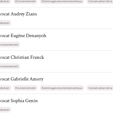
ollution
Environnement
Dommages environnementaux
Conservation de la
l de AvocatAudrey Zians
vocat
Audrey
Zians
ollution
il de AvocatEugène Denanyoh
vocat
Eugène
Denanyoh
nvironnement
l de AvocatChristian Franck
vocat
Christian
Franck
nvironnement
l de AvocatGabrielle Amory
vocat
Gabrielle
Amory
ollution
Environnement
Dommages environnementaux
Conservation de la
l de AvocatSophia Genin
vocat
Sophia
Genin
ollution