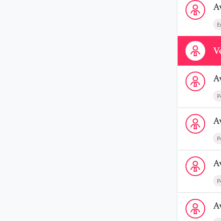
A
E
Contactez-n
Vo
Voir le profi
A
P
Voir le profi
A
P
Voir le profi
A
P
Voir le profi
A