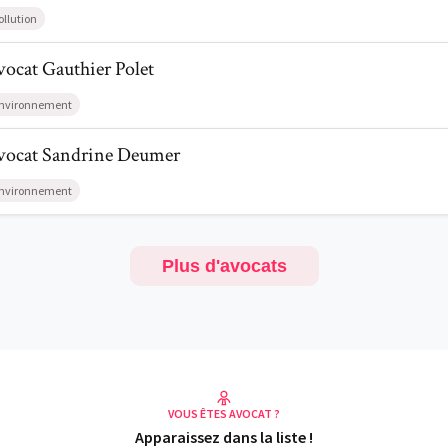
ollution
l de AvocatGauthier Polet
vocat
Gauthier
Polet
nvironnement
il de AvocatSandrine Deumer
vocat
Sandrine
Deumer
nvironnement
Plus d'avocats
VOUS ÊTES AVOCAT ?
Apparaissez dans la liste !