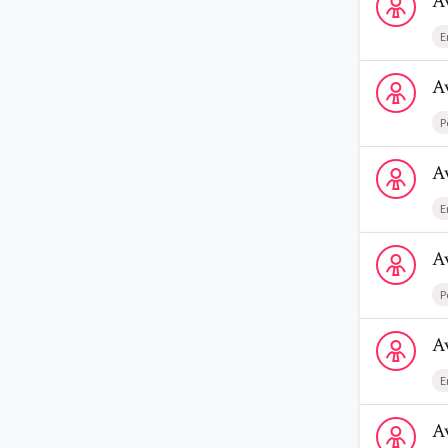
A
E
Voir le prof
A
P
Voir le profi
A
E
Voir le profi
A
P
Voir le prof
A
E
Voir le profi
A