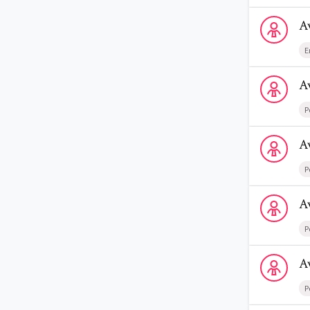
Voir le profi
A
E
Voir le profi
A
P
Voir le prof
A
P
Voir le profi
A
P
Voir le profi
A
P