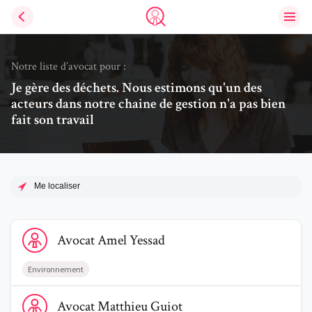
Ouvri
Trouve un avocat
Notre liste d’avocat pour :
Je gère des déchets. Nous estimons qu'un des
acteurs dans notre chaine de gestion n'a pas bien
fait son travail
Me localiser
Voir le profil de AvocatAmel Yessad
Avocat
Amel
Yessad
Environnement
Voir le profil de AvocatMatthieu Guiot
Avocat
Matthieu
Guiot