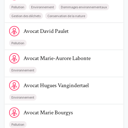
Pollution
Environnement
Dommages environnementaux
Gestion des déchets
Conservation de la nature
Voir le profil de AvocatDavid Paulet
Avocat
David
Paulet
Pollution
Voir le profil de AvocatMarie-Aurore Labonte
Avocat
Marie-Aurore
Labonte
Environnement
Voir le profil de AvocatHugues Vangindertael
Avocat
Hugues
Vangindertael
Environnement
Voir le profil de AvocatMarie Bourgys
Avocat
Marie
Bourgys
Pollution