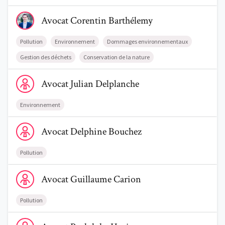
Voir le profil de AvocatCorentin Barthélemy
Avocat
Corentin
Barthélemy
Pollution
Environnement
Dommages environnementaux
Gestion des déchets
Conservation de la nature
Voir le profil de AvocatJulian Delplanche
Avocat
Julian
Delplanche
Environnement
Voir le profil de AvocatDelphine Bouchez
Avocat
Delphine
Bouchez
Pollution
Voir le profil de AvocatGuillaume Carion
Avocat
Guillaume
Carion
Pollution
Voir le profil de AvocatRodolphe Horion