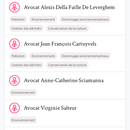
Voir le profil de AvocatAlexis Della Faille De Leverghem
Avocat
Alexis
Della Faille De Leverghem
Pollution
Environnement
Dommages environnementaux
Gestion des déchets
Conservation de la nature
Voir le profil de AvocatJean François Cartuyvels
Avocat
Jean François
Cartuyvels
Pollution
Environnement
Dommages environnementaux
Gestion des déchets
Conservation de la nature
Voir le profil de AvocatAnne-Catherine Sciamanna
Avocat
Anne-Catherine
Sciamanna
Environnement
Voir le profil de AvocatVirginie Salteur
Avocat
Virginie
Salteur
Environnement
Voir le profil de AvocatVincent Dupont