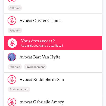
Pollution
Voir le profil de AvocatOlivier Clamot
Avocat
Olivier
Clamot
Pollution
Contactez-nous
Vous êtes avocat ?
Apparaissez dans cette liste !
Voir le profil de AvocatBart Van Hyfte
Avocat
Bart
Van Hyfte
Pollution
Environnement
Voir le profil de AvocatRodolphe de San
Avocat
Rodolphe
de San
Environnement
Voir le profil de AvocatGabrielle Amory
Avocat
Gabrielle
Amory