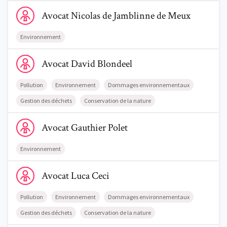
Voir le profil de AvocatNicolas de Jamblinne de Meux
Avocat
Nicolas
de Jamblinne de Meux
Environnement
Voir le profil de AvocatDavid Blondeel
Avocat
David
Blondeel
Pollution
Environnement
Dommages environnementaux
Gestion des déchets
Conservation de la nature
Voir le profil de AvocatGauthier Polet
Avocat
Gauthier
Polet
Environnement
Voir le profil de AvocatLuca Ceci
Avocat
Luca
Ceci
Pollution
Environnement
Dommages environnementaux
Gestion des déchets
Conservation de la nature