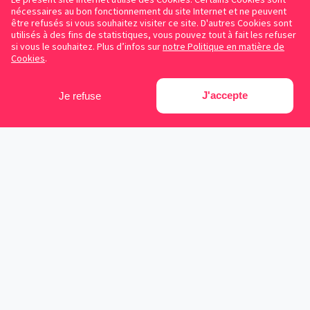
nécessaires au bon fonctionnement du site Internet et ne peuvent
être refusés si vous souhaitez visiter ce site. D'autres Cookies sont
utilisés à des fins de statistiques, vous pouvez tout à fait les refuser
si vous le souhaitez. Plus d’infos sur
notre Politique en matière de
Cookies
.
J'accepte
Je refuse
Facebook
Instagram
LinkedIn
Avocats référencés
Contrats gratuits
Blog
Cookies
Protection des données personnelles
Conditions d’utilisation
Mentions légales
Sitemap
Contacter Symplicy