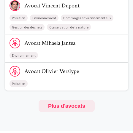
Avocat
Vincent
Dupont
Pollution
Environnement
Dommages environnementaux
Gestion des déchets
Conservation de la nature
Voir le profil de AvocatMihaela Jantea
Avocat
Mihaela
Jantea
Environnement
Voir le profil de AvocatOlivier Verslype
Avocat
Olivier
Verslype
Pollution
Plus d'avocats