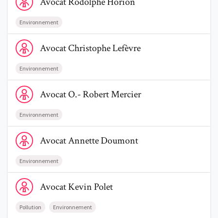
Avocat
Rodolphe
Horion
Environnement
Voir le profil de AvocatChristophe Lefèvre
Avocat
Christophe
Lefèvre
Environnement
Voir le profil de AvocatO.- Robert Mercier
Avocat
O.- Robert
Mercier
Environnement
Trouve un avocat
Voir le profil de AvocatAnnette Doumont
Avocat
Annette
Doumont
Blog
Environnement
Comment nous vous aidons
Voir le profil de AvocatKevin Polet
Avocat
Kevin
Polet
Qui sommes-nous
Une start-up 100% indépendante
Pollution
Environnement