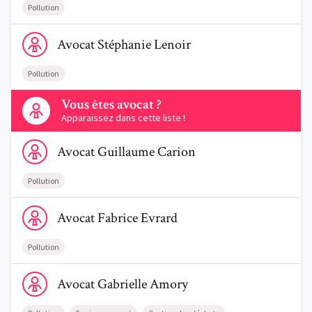
Pollution
Voir le profil de AvocatStéphanie Lenoir
Avocat
Stéphanie
Lenoir
Pollution
Contactez-nous
Vous êtes avocat ?
Apparaissez dans cette liste !
Voir le profil de AvocatGuillaume Carion
Avocat
Guillaume
Carion
Pollution
Voir le profil de AvocatFabrice Evrard
Avocat
Fabrice
Evrard
Pollution
Voir le profil de AvocatGabrielle Amory
Avocat
Gabrielle
Amory