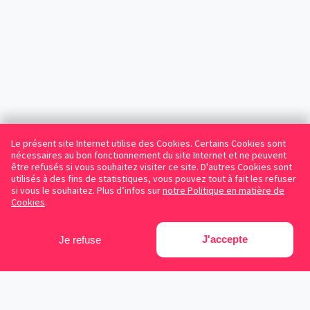
Le présent site Internet utilise des Cookies. Certains Cookies sont
nécessaires au bon fonctionnement du site Internet et ne peuvent
être refusés si vous souhaitez visiter ce site. D'autres Cookies sont
utilisés à des fins de statistiques, vous pouvez tout à fait les refuser
si vous le souhaitez. Plus d’infos sur
notre Politique en matière de
Cookies
.
J'accepte
Je refuse
Facebook
Instagram
LinkedIn