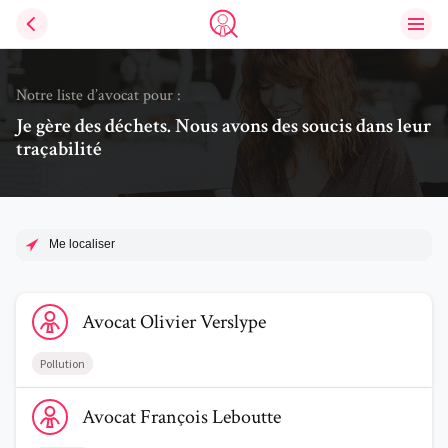
Ouvri
Trouve un avocat
Notre liste d’avocat pour :
Je gère des déchets. Nous avons des soucis dans leur
traçabilité
Me localiser
Voir le profil de AvocatOlivier Verslype
Avocat
Olivier
Verslype
Pollution
Voir le profil de AvocatFrançois Leboutte
Avocat
François
Leboutte