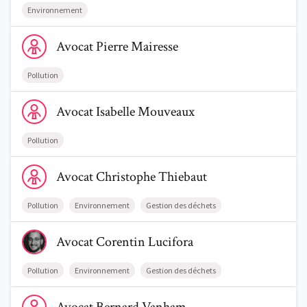
Environnement
Voir le profil de AvocatPierre Mairesse
Avocat
Pierre
Mairesse
Pollution
Voir le profil de AvocatIsabelle Mouveaux
Avocat
Isabelle
Mouveaux
Pollution
Voir le profil de AvocatChristophe Thiebaut
Avocat
Christophe
Thiebaut
Pollution
Environnement
Gestion des déchets
Voir le profil de AvocatCorentin Lucifora
Avocat
Corentin
Lucifora
Pollution
Environnement
Gestion des déchets
Voir le profil de AvocatBernard Vanham