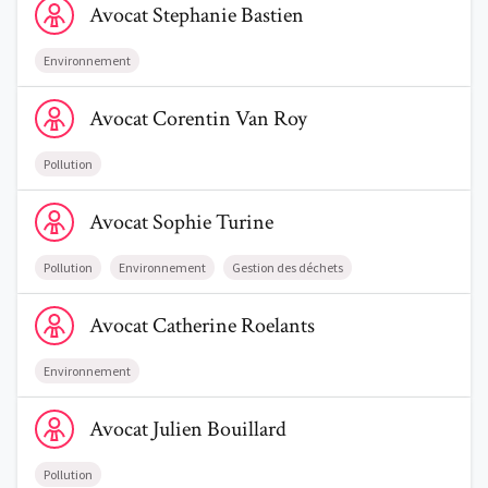
Avocat
Stephanie
Bastien
Environnement
Voir le profil de AvocatCorentin Van Roy
Avocat
Corentin
Van Roy
Trouve un avocat
Pollution
Blog
Voir le profil de AvocatSophie Turine
Avocat
Sophie
Turine
Comment nous vous aidons
Pollution
Environnement
Gestion des déchets
Qui sommes-nous
Voir le profil de AvocatCatherine Roelants
Avocat
Catherine
Roelants
Une start-up 100% indépendante
Environnement
Voir le profil de AvocatJulien Bouillard
Avocat
Julien
Bouillard
Pollution