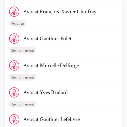
Voir le profil de AvocatFrançois-Xavier Choffray
Avocat
François-Xavier
Choffray
Pollution
Voir le profil de AvocatGauthier Polet
Avocat
Gauthier
Polet
Environnement
Voir le profil de AvocatMurielle Delforge
Avocat
Murielle
Delforge
Environnement
Voir le profil de AvocatYves Brulard
Avocat
Yves
Brulard
Environnement
Voir le profil de AvocatGauthier Lefebvre
Avocat
Gauthier
Lefebvre