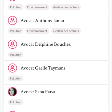
Pollution
Environnement
Gestion des déchets
Voir le profil de AvocatAnthony Jamar
Avocat
Anthony
Jamar
Pollution
Environnement
Gestion des déchets
Voir le profil de AvocatDelphine Bouchez
Avocat
Delphine
Bouchez
Pollution
Voir le profil de AvocatGaelle Taymans
Avocat
Gaelle
Taymans
Pollution
Voir le profil de AvocatSaba Parsa
Avocat
Saba
Parsa
Pollution
Voir le profil de AvocatStephanie Bastien