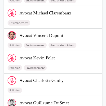
Pollution
Environnement
Gestion des déchets
Voir le profil de AvocatMichael Clarembaux
Avocat
Michael
Clarembaux
Environnement
Voir le profil de AvocatVincent Dupont
Avocat
Vincent
Dupont
Pollution
Environnement
Gestion des déchets
Voir le profil de AvocatKevin Polet
Avocat
Kevin
Polet
Pollution
Environnement
Voir le profil de AvocatCharlotte Ganhy
Avocat
Charlotte
Ganhy
Pollution
Voir le profil de AvocatGuillaume De Smet
Avocat
Guillaume
De Smet