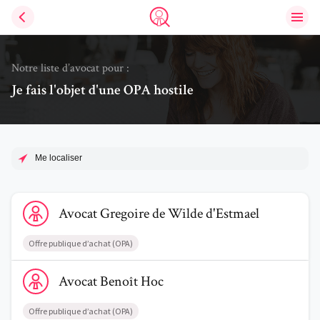
Ouvri
Trouve un avocat
Notre liste d’avocat pour :
Je fais l'objet d'une OPA hostile
Me localiser
Voir le profil de AvocatGregoire de Wilde d'Estmael
Avocat
Gregoire
de Wilde d'Estmael
Offre publique d’achat (OPA)
Voir le profil de AvocatBenoît Hoc
Avocat
Benoît
Hoc
Offre publique d’achat (OPA)