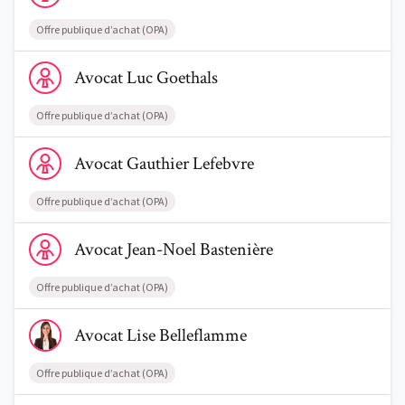
Offre publique d’achat (OPA)
Voir le profil de AvocatLuc Goethals
Avocat
Luc
Goethals
Trouve un avocat
Offre publique d’achat (OPA)
Voir le profil de AvocatGauthier Lefebvre
Blog
Avocat
Gauthier
Lefebvre
Comment nous vous aidons
Offre publique d’achat (OPA)
Qui sommes-nous
Voir le profil de AvocatJean-Noel Bastenière
Avocat
Jean-Noel
Bastenière
Une start-up 100% indépendante
Offre publique d’achat (OPA)
Voir le profil de AvocatLise Belleflamme
Avocat
Lise
Belleflamme
Offre publique d’achat (OPA)
Voir le profil de AvocatJean-Claude Derzelle