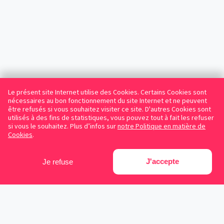
Le présent site Internet utilise des Cookies. Certains Cookies sont
nécessaires au bon fonctionnement du site Internet et ne peuvent
être refusés si vous souhaitez visiter ce site. D'autres Cookies sont
utilisés à des fins de statistiques, vous pouvez tout à fait les refuser
si vous le souhaitez. Plus d’infos sur
notre Politique en matière de
Cookies
.
J'accepte
Je refuse
Facebook
Instagram
LinkedIn
Avocats référencés