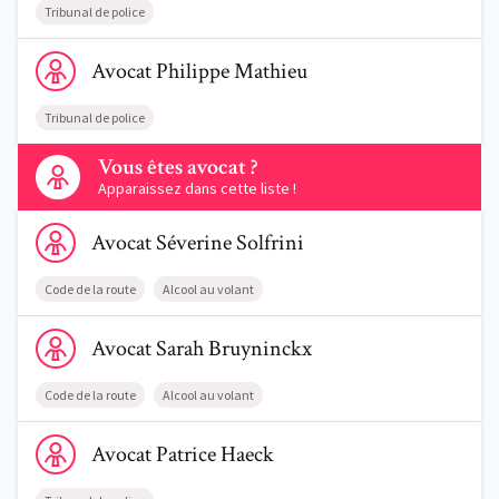
Tribunal de police
Voir le profil de AvocatPhilippe Mathieu
Avocat
Philippe
Mathieu
Tribunal de police
Contactez-nous
Vous êtes avocat ?
Apparaissez dans cette liste !
Voir le profil de AvocatSéverine Solfrini
Avocat
Séverine
Solfrini
Code de la route
Alcool au volant
Voir le profil de AvocatSarah Bruyninckx
Avocat
Sarah
Bruyninckx
Code de la route
Alcool au volant
Voir le profil de AvocatPatrice Haeck
Avocat
Patrice
Haeck