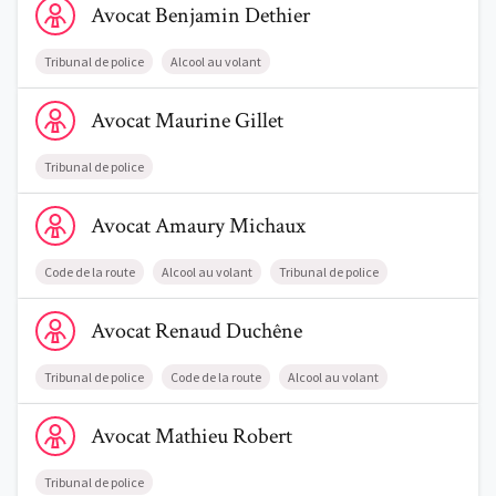
Avocat
Benjamin
Dethier
Tribunal de police
Alcool au volant
Voir le profil de AvocatMaurine Gillet
Avocat
Maurine
Gillet
Trouve un avocat
Tribunal de police
Blog
Voir le profil de AvocatAmaury Michaux
Avocat
Amaury
Michaux
Comment nous vous aidons
Code de la route
Alcool au volant
Tribunal de police
Qui sommes-nous
Voir le profil de AvocatRenaud Duchêne
Avocat
Renaud
Duchêne
Une start-up 100% indépendante
Tribunal de police
Code de la route
Alcool au volant
Voir le profil de AvocatMathieu Robert
Avocat
Mathieu
Robert
Tribunal de police