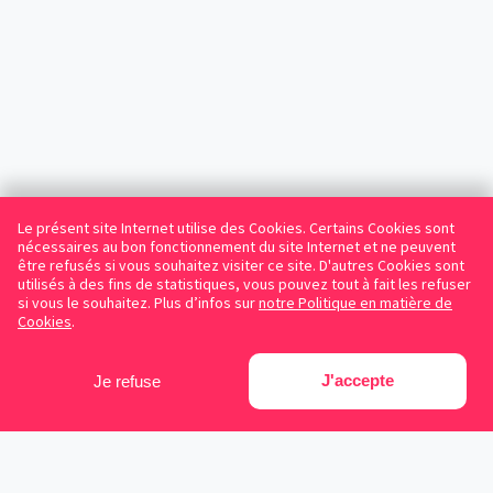
Le présent site Internet utilise des Cookies. Certains Cookies sont
nécessaires au bon fonctionnement du site Internet et ne peuvent
être refusés si vous souhaitez visiter ce site. D'autres Cookies sont
utilisés à des fins de statistiques, vous pouvez tout à fait les refuser
si vous le souhaitez. Plus d’infos sur
notre Politique en matière de
Cookies
.
J'accepte
Je refuse
Facebook
Instagram
LinkedIn