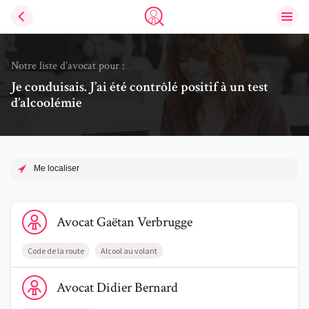
Ouvri
Trouve un avocat
Notre liste d’avocat pour :
Je conduisais. J’ai été contrôlé positif à un test
d’alcoolémie
Me localiser
Voir le profil de AvocatGaëtan Verbrugge
Avocat
Gaëtan
Verbrugge
Code de la route
Alcool au volant
Voir le profil de AvocatDidier Bernard
Avocat
Didier
Bernard