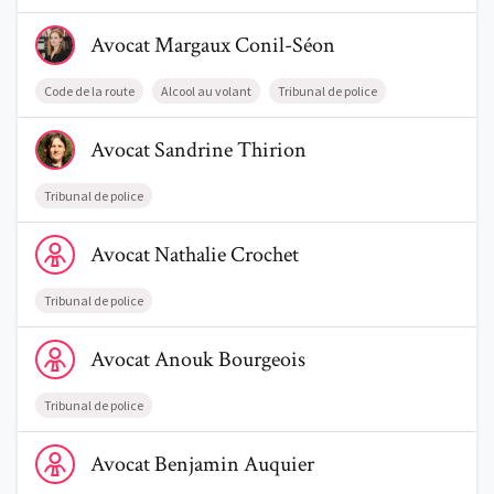
Voir le profil de AvocatMargaux Conil-Séon
Avocat
Margaux
Conil-Séon
Code de la route
Alcool au volant
Tribunal de police
Voir le profil de AvocatSandrine Thirion
Avocat
Sandrine
Thirion
Tribunal de police
Voir le profil de AvocatNathalie Crochet
Avocat
Nathalie
Crochet
Tribunal de police
Voir le profil de AvocatAnouk Bourgeois
Avocat
Anouk
Bourgeois
Tribunal de police
Voir le profil de AvocatBenjamin Auquier
Avocat
Benjamin
Auquier