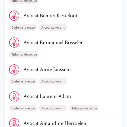
Tribunal de police
Voir le profil de AvocatBenoet Kesteloot
Avocat
Benoet
Kesteloot
Code de la route
Alcool au volant
Voir le profil de AvocatEmmanuel Bosseler
Avocat
Emmanuel
Bosseler
Tribunal de police
Voir le profil de AvocatAnne Janssens
Avocat
Anne
Janssens
Code de la route
Alcool au volant
Voir le profil de AvocatLaurent Adam
Avocat
Laurent
Adam
Code de la route
Alcool au volant
Tribunal de police
Voir le profil de AvocatAmandine Herroelen
Avocat
Amandine
Herroelen