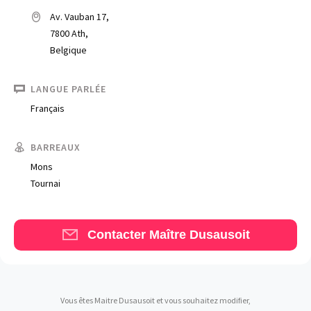
Av. Vauban 17,
7800 Ath,
Belgique
LANGUE PARLÉE
Français
Trouve un avocat
BARREAUX
Blog
Mons
Comment nous vous aidons
Tournai
Qui sommes-nous
Contacter Maître Dusausoit
Une start-up 100% indépendante
Vous êtes Maitre Dusausoit et vous souhaitez modifier,