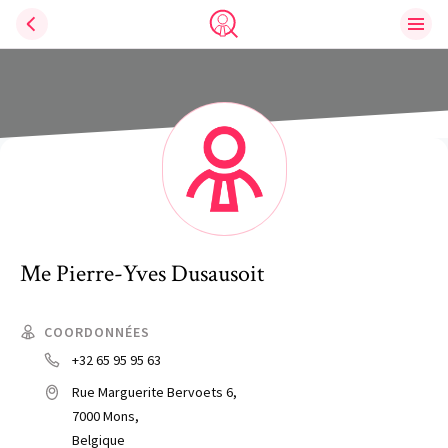
Ouvri
Trouve un avocat
Me
Pierre-Yves
Dusausoit
COORDONNÉES
+32 65 95 95 63
Rue Marguerite Bervoets 6,
7000 Mons,
Belgique