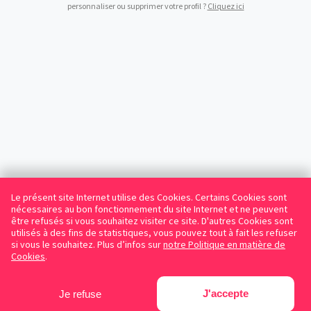
personnaliser ou supprimer votre profil ?
Cliquez ici
Le présent site Internet utilise des Cookies. Certains Cookies sont
nécessaires au bon fonctionnement du site Internet et ne peuvent
être refusés si vous souhaitez visiter ce site. D'autres Cookies sont
utilisés à des fins de statistiques, vous pouvez tout à fait les refuser
si vous le souhaitez. Plus d’infos sur
notre Politique en matière de
Cookies
.
J'accepte
Je refuse