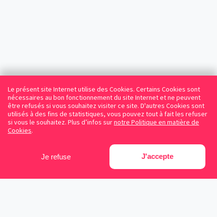
Le présent site Internet utilise des Cookies. Certains Cookies sont
nécessaires au bon fonctionnement du site Internet et ne peuvent
être refusés si vous souhaitez visiter ce site. D'autres Cookies sont
utilisés à des fins de statistiques, vous pouvez tout à fait les refuser
si vous le souhaitez. Plus d’infos sur
notre Politique en matière de
Cookies
.
J'accepte
Je refuse
Facebook
Instagram
LinkedIn
Avocats référencés