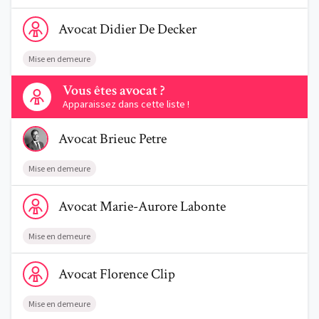
Voir le profil de AvocatDidier De Decker
Avocat
Didier
De Decker
Mise en demeure
Contactez-nous
Vous êtes avocat ?
Apparaissez dans cette liste !
Voir le profil de AvocatBrieuc Petre
Avocat
Brieuc
Petre
Mise en demeure
Voir le profil de AvocatMarie-Aurore Labonte
Avocat
Marie-Aurore
Labonte
Mise en demeure
Voir le profil de AvocatFlorence Clip
Avocat
Florence
Clip
Mise en demeure