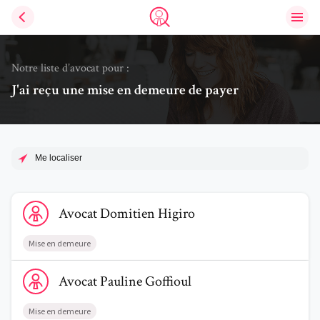
Ouvri
Trouve un avocat
Notre liste d’avocat pour :
J'ai reçu une mise en demeure de payer
Me localiser
Voir le profil de AvocatDomitien Higiro
Avocat
Domitien
Higiro
Mise en demeure
Voir le profil de AvocatPauline Goffioul
Avocat
Pauline
Goffioul
Mise en demeure