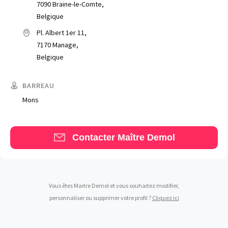
7090 Braine-le-Comte,
Belgique
Pl. Albert 1er 11,
7170 Manage,
Belgique
Trouve un avocat
BARREAU
Blog
Mons
Comment nous vous aidons
Qui sommes-nous
Contacter Maître Demol
Une start-up 100% indépendante
Vous êtes Maitre Demol et vous souhaitez modifier,
personnaliser ou supprimer votre profil ?
Cliquez ici