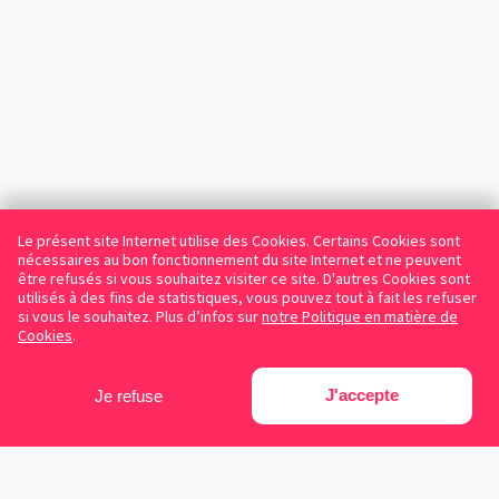
Le présent site Internet utilise des Cookies. Certains Cookies sont
nécessaires au bon fonctionnement du site Internet et ne peuvent
être refusés si vous souhaitez visiter ce site. D'autres Cookies sont
utilisés à des fins de statistiques, vous pouvez tout à fait les refuser
si vous le souhaitez. Plus d’infos sur
notre Politique en matière de
Cookies
.
J'accepte
Je refuse
Facebook
Instagram
LinkedIn