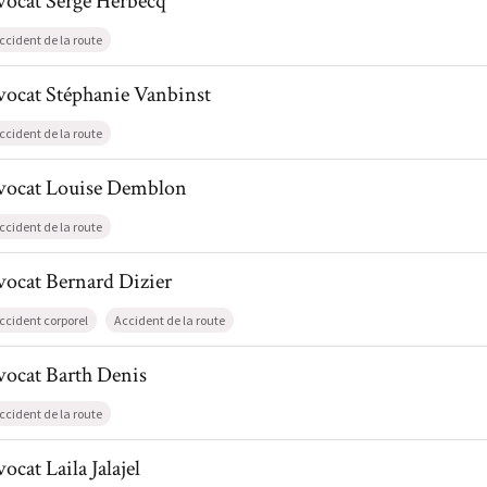
vocat
Serge
Herbecq
ccident de la route
il de AvocatStéphanie Vanbinst
vocat
Stéphanie
Vanbinst
ccident de la route
il de AvocatLouise Demblon
vocat
Louise
Demblon
ccident de la route
l de AvocatBernard Dizier
vocat
Bernard
Dizier
ccident corporel
Accident de la route
l de AvocatBarth Denis
vocat
Barth
Denis
ccident de la route
l de AvocatLaila Jalajel
vocat
Laila
Jalajel