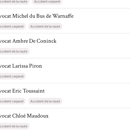
ccident de la route
Accident corporel
l de AvocatMichel du Bus de Warnaffe
vocat
Michel
du Bus de Warnaffe
ccident corporel
Accident de la route
il de AvocatAmbre De Coninck
vocat
Ambre
De Coninck
ccident de la route
l de AvocatLarissa Piron
vocat
Larissa
Piron
ccident corporel
l de AvocatEric Toussaint
vocat
Eric
Toussaint
ccident corporel
Accident de la route
il de AvocatChloé Maudoux
vocat
Chloé
Maudoux
ccident de la route