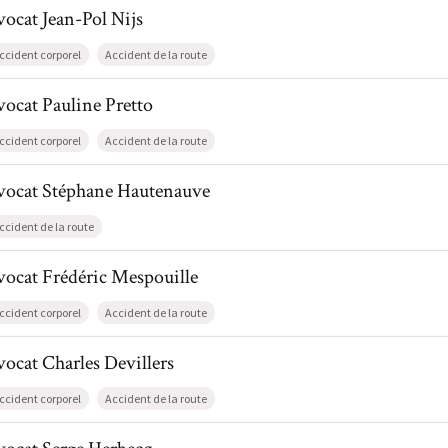
l de AvocatJean-Pol Nijs
vocat
Jean-Pol
Nijs
ccident corporel
Accident de la route
l de AvocatPauline Pretto
vocat
Pauline
Pretto
ccident corporel
Accident de la route
il de AvocatStéphane Hautenauve
vocat
Stéphane
Hautenauve
ccident de la route
l de AvocatFrédéric Mespouille
vocat
Frédéric
Mespouille
ccident corporel
Accident de la route
l de AvocatCharles Devillers
vocat
Charles
Devillers
ccident corporel
Accident de la route
l de AvocatSerge Herbecq