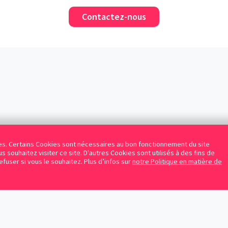
Contactez-nous
kies. Certains Cookies sont nécessaires au bon fonctionnement du site
s souhaitez visiter ce site. D'autres Cookies sont utilisés à des fins de
refuser si vous le souhaitez. Plus d’infos sur
notre Politique en matière de
Facebook
Instagram
LinkedIn
Avocats référencés
Contrats gratuits
Blog