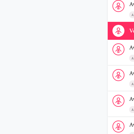
A
A
Contactez-n
Vo
Voir le profi
A
A
Voir le profi
A
A
Voir le prof
A
A
Voir le profi
A