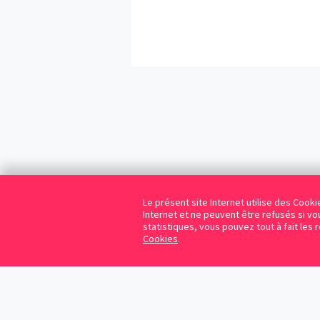
Le présent site Internet utilise des Coo
Internet et ne peuvent être refusés si vou
statistiques, vous pouvez tout à fait les 
Cookies
.