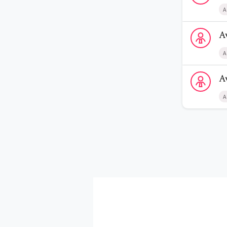
A
Voir le profi
A
A
Voir le profi
A
A