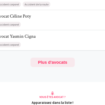
ccident corporel
Accident de la route
l de AvocatCéline Poty
vocat
Céline
Poty
ccident corporel
l de AvocatYasmin Cigna
vocat
Yasmin
Cigna
ccident corporel
Plus d'avocats
VOUS ÊTES AVOCAT ?
Apparaissez dans la liste !