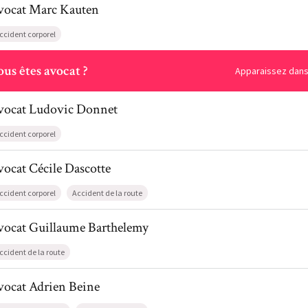
vocat
Marc
Kauten
ccident corporel
ous
us êtes avocat ?
Apparaissez dans 
l de AvocatLudovic Donnet
vocat
Ludovic
Donnet
ccident corporel
l de AvocatCécile Dascotte
vocat
Cécile
Dascotte
ccident corporel
Accident de la route
il de AvocatGuillaume Barthelemy
vocat
Guillaume
Barthelemy
ccident de la route
l de AvocatAdrien Beine
vocat
Adrien
Beine