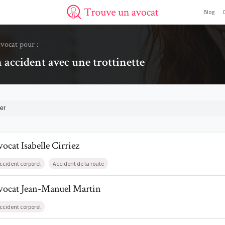
Blog
Trouve un avocat
avocat pour :
n accident avec une trottinette
er
l de AvocatIsabelle Cirriez
vocat
Isabelle
Cirriez
ccident corporel
Accident de la route
il de AvocatJean-Manuel Martin
vocat
Jean-Manuel
Martin
ccident corporel
il de AvocatMarc Kauten