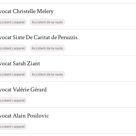
l de AvocatChristelle Melery
vocat
Christelle
Melery
ccident corporel
Accident de la route
l de AvocatSixte De Caritat de Peruzzis
vocat
Sixte
De Caritat de Peruzzis
ccident corporel
Accident de la route
l de AvocatSarah Ziant
vocat
Sarah
Ziant
ccident corporel
Accident de la route
l de AvocatValérie Gérard
vocat
Valérie
Gérard
ccident corporel
l de AvocatAlain Posilovic
vocat
Alain
Posilovic
ccident corporel