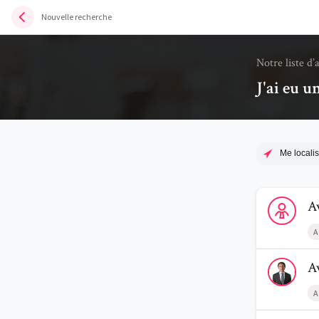
Nouvelle recherche
Notre liste d’
J'ai eu u
Me localis
Voir le profi
A
A
Voir le prof
A
A
Voir le prof