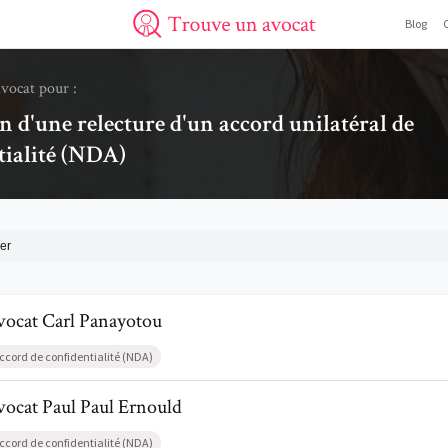
Blog
Trouve un avocat
avocat pour :
in d'une relecture d'un accord unilatéral de
tialité (NDA)
er
l de AvocatCarl Panayotou
vocat
Carl
Panayotou
ccord de confidentialité (NDA)
l de AvocatPaul Paul Ernould
vocat
Paul
Paul Ernould
ccord de confidentialité (NDA)