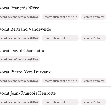
l de AvocatFrançois Wéry
vocat
François
Wéry
ccord de confidentialité (NDA)
Information confidentielle
Secrets d’affaires
il de AvocatBertrand Vandevelde
vocat
Bertrand
Vandevelde
ccord de confidentialité (NDA)
Information confidentielle
Secrets d’affaires
l de AvocatDavid Chantraine
vocat
David
Chantraine
ccord de confidentialité (NDA)
l de AvocatPierre-Yves Durvaux
vocat
Pierre-Yves
Durvaux
ccord de confidentialité (NDA)
Information confidentielle
Secrets d’affaires
il de AvocatJean-François Henrotte
vocat
Jean-François
Henrotte
ccord de confidentialité (NDA)
Information confidentielle
Secrets d’affaires
l de AvocatNathalie Monforti