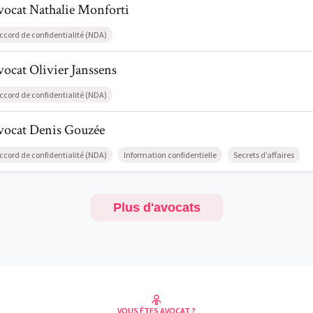
vocat
Nathalie
Monforti
ccord de confidentialité (NDA)
l de AvocatOlivier Janssens
vocat
Olivier
Janssens
ccord de confidentialité (NDA)
l de AvocatDenis Gouzée
vocat
Denis
Gouzée
ccord de confidentialité (NDA)
Information confidentielle
Secrets d’affaires
Plus d'avocats
VOUS ÊTES AVOCAT ?