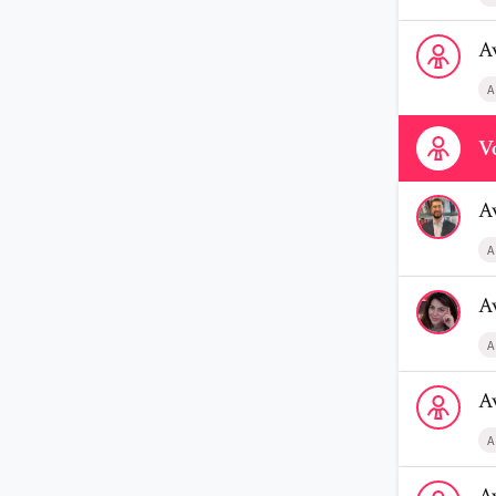
Voir le profi
A
A
Contactez-n
Vo
Voir le profi
A
A
Voir le profi
A
A
Voir le prof
A
A
Voir le profi