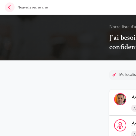
Nouvelle recherche
Notre liste d’
J'ai beso
confiden
Me localis
Voir le profi
A
A
Voir le profi
A
A