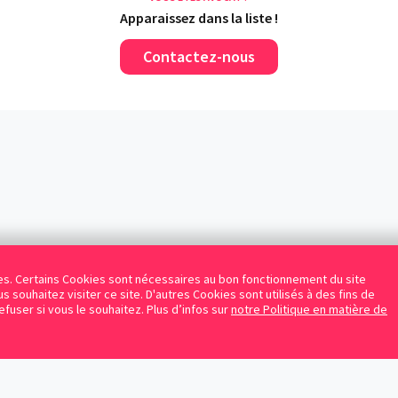
Apparaissez dans la liste !
Contactez-nous
kies. Certains Cookies sont nécessaires au bon fonctionnement du site
s souhaitez visiter ce site. D'autres Cookies sont utilisés à des fins de
refuser si vous le souhaitez. Plus d’infos sur
notre Politique en matière de
Facebook
Instagram
LinkedIn