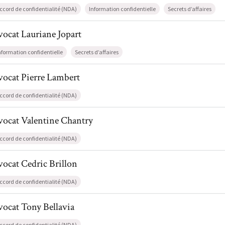
ccord de confidentialité (NDA)
Information confidentielle
Secrets d’affaires
l de AvocatLauriane Jopart
vocat
Lauriane
Jopart
nformation confidentielle
Secrets d’affaires
l de AvocatPierre Lambert
vocat
Pierre
Lambert
ccord de confidentialité (NDA)
l de AvocatValentine Chantry
vocat
Valentine
Chantry
ccord de confidentialité (NDA)
l de AvocatCedric Brillon
vocat
Cedric
Brillon
ccord de confidentialité (NDA)
l de AvocatTony Bellavia
vocat
Tony
Bellavia
ccord de confidentialité (NDA)