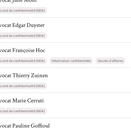
vocat
Julie
Mont
ccord de confidentialité (NDA)
l de AvocatEdgar Duyster
vocat
Edgar
Duyster
ccord de confidentialité (NDA)
l de AvocatFrançoise Hoc
vocat
Françoise
Hoc
ccord de confidentialité (NDA)
Information confidentielle
Secrets d’affaires
l de AvocatThierry Zuinen
vocat
Thierry
Zuinen
ccord de confidentialité (NDA)
l de AvocatMarie Cerruti
vocat
Marie
Cerruti
ccord de confidentialité (NDA)
l de AvocatPauline Goffioul
vocat
Pauline
Goffioul