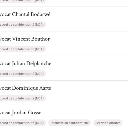
il de AvocatChantal Bodarwé
vocat
Chantal
Bodarwé
ccord de confidentialité (NDA)
l de AvocatVincent Bouthor
vocat
Vincent
Bouthor
ccord de confidentialité (NDA)
l de AvocatJulian Delplanche
vocat
Julian
Delplanche
ccord de confidentialité (NDA)
il de AvocatDominique Aarts
vocat
Dominique
Aarts
ccord de confidentialité (NDA)
l de AvocatJordan Gosse
vocat
Jordan
Gosse
ccord de confidentialité (NDA)
Information confidentielle
Secrets d’affaires