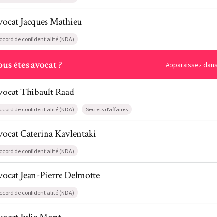
l de AvocatJacques Mathieu
vocat
Jacques
Mathieu
ccord de confidentialité (NDA)
ous
us êtes avocat ?
Apparaissez dans 
l de AvocatThibault Raad
vocat
Thibault
Raad
ccord de confidentialité (NDA)
Secrets d’affaires
l de AvocatCaterina Kavlentaki
vocat
Caterina
Kavlentaki
ccord de confidentialité (NDA)
il de AvocatJean-Pierre Delmotte
vocat
Jean-Pierre
Delmotte
ccord de confidentialité (NDA)
l de AvocatJulie Mont