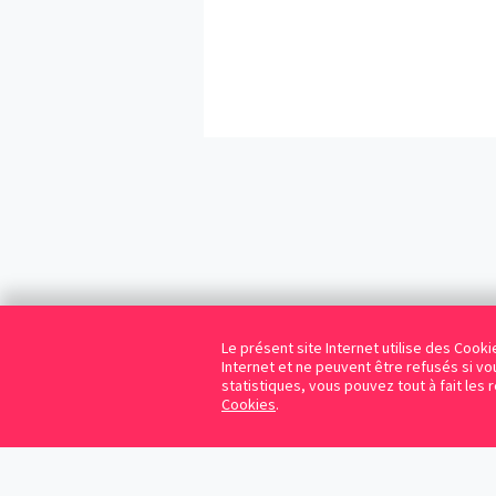
Le présent site Internet utilise des Coo
Internet et ne peuvent être refusés si vou
statistiques, vous pouvez tout à fait les 
Cookies
.