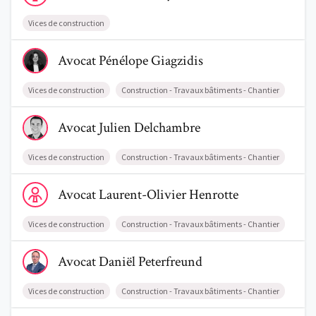
Vices de construction
Voir le profil de AvocatPénélope Giagzidis
Avocat
Pénélope
Giagzidis
Trouve un avocat
Vices de construction
Construction - Travaux bâtiments - Chantier
Voir le profil de AvocatJulien Delchambre
Blog
Avocat
Julien
Delchambre
Comment nous vous aidons
Vices de construction
Construction - Travaux bâtiments - Chantier
Qui sommes-nous
Voir le profil de AvocatLaurent-Olivier Henrotte
Avocat
Laurent-Olivier
Henrotte
Une start-up 100% indépendante
Vices de construction
Construction - Travaux bâtiments - Chantier
Voir le profil de AvocatDaniël Peterfreund
Avocat
Daniël
Peterfreund
Vices de construction
Construction - Travaux bâtiments - Chantier
Voir le profil de AvocatJérôme Havet