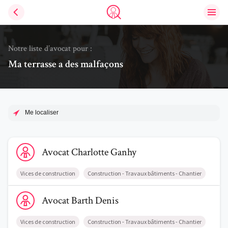
Ouvri
Trouve un avocat
Notre liste d’avocat pour :
Ma terrasse a des malfaçons
Me localiser
Voir le profil de AvocatCharlotte Ganhy
Avocat
Charlotte
Ganhy
Vices de construction
Construction - Travaux bâtiments - Chantier
Voir le profil de AvocatBarth Denis
Avocat
Barth
Denis
Vices de construction
Construction - Travaux bâtiments - Chantier