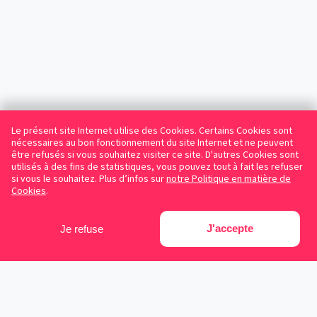
Le présent site Internet utilise des Cookies. Certains Cookies sont
nécessaires au bon fonctionnement du site Internet et ne peuvent
être refusés si vous souhaitez visiter ce site. D'autres Cookies sont
utilisés à des fins de statistiques, vous pouvez tout à fait les refuser
si vous le souhaitez. Plus d’infos sur
notre Politique en matière de
Cookies
.
J'accepte
Je refuse
Facebook
Instagram
LinkedIn
Avocats référencés