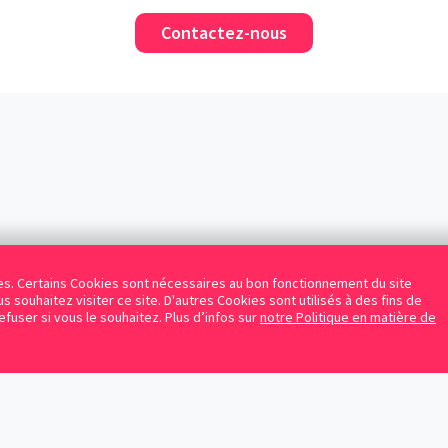
Contactez-nous
kies. Certains Cookies sont nécessaires au bon fonctionnement du site
s souhaitez visiter ce site. D'autres Cookies sont utilisés à des fins de
refuser si vous le souhaitez. Plus d’infos sur
notre Politique en matière de
Facebook
Instagram
LinkedIn
Avocats référencés
Contrats gratuits
Blog