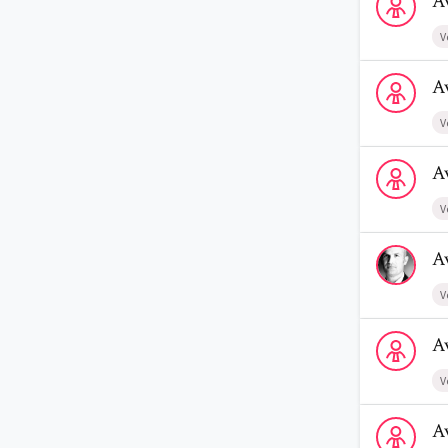
A
V
Voir le profi
A
V
Voir le prof
A
V
Voir le profi
A
V
Voir le profi
A
V
Voir le profi
A