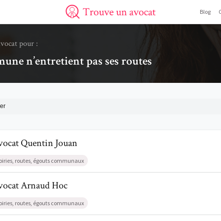
Blog
Trouve un avocat
avocat pour :
ne n’entretient pas ses routes
er
il de AvocatQuentin Jouan
vocat
Quentin
Jouan
oiries, routes, égouts communaux
l de AvocatArnaud Hoc
vocat
Arnaud
Hoc
oiries, routes, égouts communaux
l de AvocatChristine Gresse