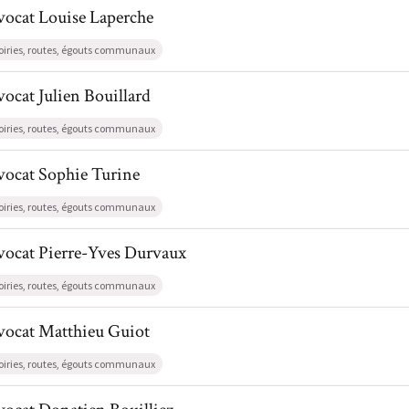
l de AvocatLouise Laperche
vocat
Louise
Laperche
oiries, routes, égouts communaux
l de AvocatJulien Bouillard
vocat
Julien
Bouillard
oiries, routes, égouts communaux
l de AvocatSophie Turine
vocat
Sophie
Turine
oiries, routes, égouts communaux
l de AvocatPierre-Yves Durvaux
vocat
Pierre-Yves
Durvaux
oiries, routes, égouts communaux
l de AvocatMatthieu Guiot
vocat
Matthieu
Guiot
oiries, routes, égouts communaux
l de AvocatDonatien Bouilliez