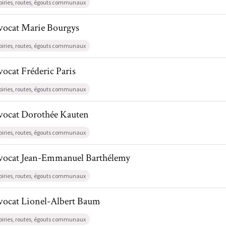
oiries, routes, égouts communaux
l de AvocatMarie Bourgys
vocat
Marie
Bourgys
oiries, routes, égouts communaux
l de AvocatFréderic Paris
vocat
Fréderic
Paris
oiries, routes, égouts communaux
il de AvocatDorothée Kauten
vocat
Dorothée
Kauten
oiries, routes, égouts communaux
il de AvocatJean-Emmanuel Barthélemy
vocat
Jean-Emmanuel
Barthélemy
oiries, routes, égouts communaux
il de AvocatLionel-Albert Baum
vocat
Lionel-Albert
Baum
oiries, routes, égouts communaux