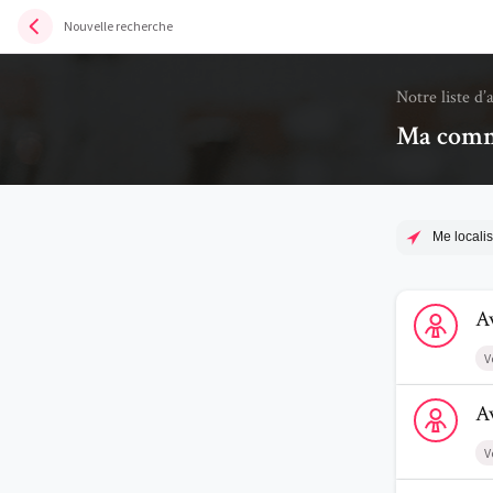
Nouvelle recherche
Notre liste d’
Ma commu
Me localis
Voir le prof
A
V
Voir le profi
A
V
Voir le profi