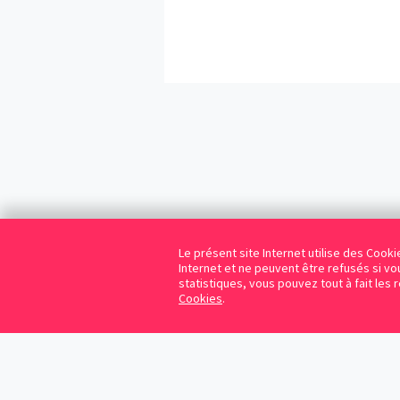
Le présent site Internet utilise des Coo
Internet et ne peuvent être refusés si vou
statistiques, vous pouvez tout à fait les 
Cookies
.