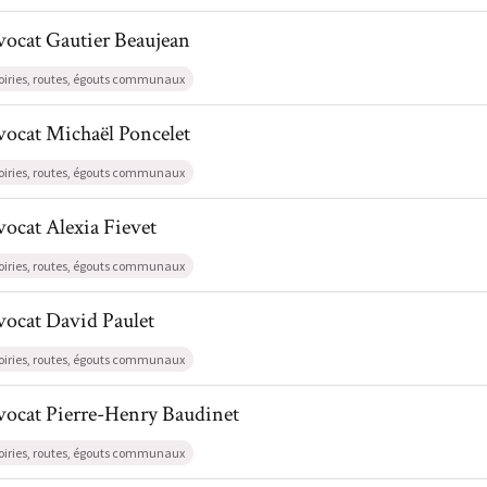
l de AvocatGautier Beaujean
vocat
Gautier
Beaujean
oiries, routes, égouts communaux
l de AvocatMichaël Poncelet
vocat
Michaël
Poncelet
oiries, routes, égouts communaux
l de AvocatAlexia Fievet
vocat
Alexia
Fievet
oiries, routes, égouts communaux
l de AvocatDavid Paulet
vocat
David
Paulet
oiries, routes, égouts communaux
l de AvocatPierre-Henry Baudinet
vocat
Pierre-Henry
Baudinet
oiries, routes, égouts communaux