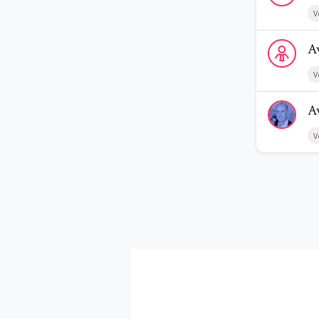
V
Voir le profi
A
V
Voir le profi
A
V