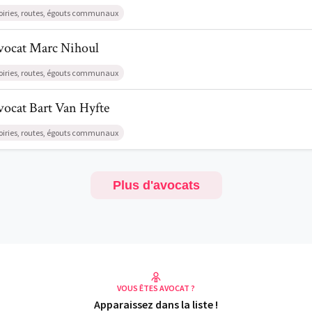
oiries, routes, égouts communaux
l de AvocatMarc Nihoul
vocat
Marc
Nihoul
oiries, routes, égouts communaux
l de AvocatBart Van Hyfte
vocat
Bart
Van Hyfte
oiries, routes, égouts communaux
Plus d'avocats
VOUS ÊTES AVOCAT ?
Apparaissez dans la liste !