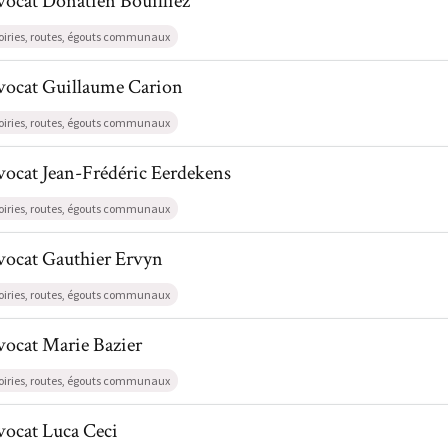
vocat
Donatien
Bouilliez
oiries, routes, égouts communaux
l de AvocatGuillaume Carion
vocat
Guillaume
Carion
oiries, routes, égouts communaux
il de AvocatJean-Frédéric Eerdekens
vocat
Jean-Frédéric
Eerdekens
oiries, routes, égouts communaux
l de AvocatGauthier Ervyn
vocat
Gauthier
Ervyn
oiries, routes, égouts communaux
l de AvocatMarie Bazier
vocat
Marie
Bazier
oiries, routes, égouts communaux
l de AvocatLuca Ceci
vocat
Luca
Ceci