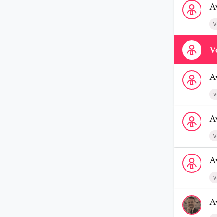
A
V
Contactez-n
Vo
Voir le prof
A
V
Voir le profi
A
V
Voir le profi
A
V
Voir le profi
A