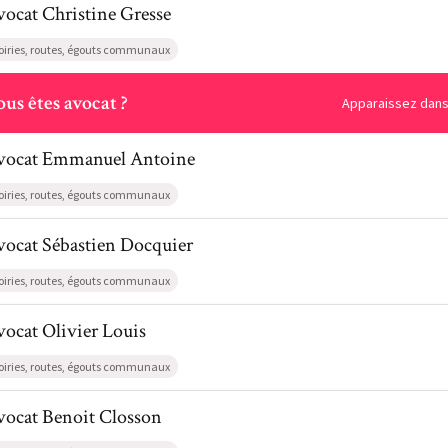
vocat
Christine
Gresse
oiries, routes, égouts communaux
ous
us êtes avocat ?
Apparaissez dans 
il de AvocatEmmanuel Antoine
vocat
Emmanuel
Antoine
oiries, routes, égouts communaux
l de AvocatSébastien Docquier
vocat
Sébastien
Docquier
oiries, routes, égouts communaux
l de AvocatOlivier Louis
vocat
Olivier
Louis
oiries, routes, égouts communaux
l de AvocatBenoit Closson
vocat
Benoit
Closson