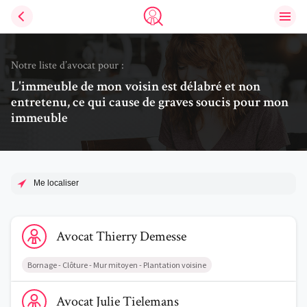
Ouvri
Trouve un avocat
Notre liste d’avocat pour :
L'immeuble de mon voisin est délabré et non
entretenu, ce qui cause de graves soucis pour mon
immeuble
Me localiser
Voir le profil de AvocatThierry Demesse
Avocat
Thierry
Demesse
Bornage - Clôture - Mur mitoyen - Plantation voisine
Voir le profil de AvocatJulie Tielemans
Avocat
Julie
Tielemans