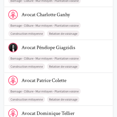
Bornage - Clôture - Mur mitoyen - Plantation voisine
Voir le profil de AvocatCharlotte Ganhy
Avocat
Charlotte
Ganhy
Trouve un avocat
Blog
Bornage - Clôture - Mur mitoyen - Plantation voisine
Construction mitoyenne
Relation de voisinage
Comment nous vous aidons
Voir le profil de AvocatPénélope Giagzidis
Avocat
Pénélope
Giagzidis
Qui sommes-nous
Une start-up 100% indépendante
Bornage - Clôture - Mur mitoyen - Plantation voisine
Construction mitoyenne
Relation de voisinage
Voir le profil de AvocatPatrice Colette
Avocat
Patrice
Colette
Bornage - Clôture - Mur mitoyen - Plantation voisine
Construction mitoyenne
Relation de voisinage
Voir le profil de AvocatDominique Tellier
Avocat
Dominique
Tellier