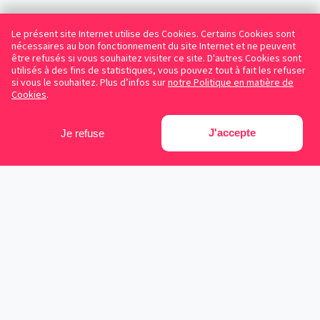
Le présent site Internet utilise des Cookies. Certains Cookies sont
nécessaires au bon fonctionnement du site Internet et ne peuvent
être refusés si vous souhaitez visiter ce site. D'autres Cookies sont
utilisés à des fins de statistiques, vous pouvez tout à fait les refuser
si vous le souhaitez. Plus d’infos sur
notre Politique en matière de
Cookies
.
J'accepte
Je refuse
Facebook
Instagram
LinkedIn
Avocats référencés
Contrats gratuits
Blog
Cookies
Protection des données personnelles
Conditions d’utilisation
Mentions légales