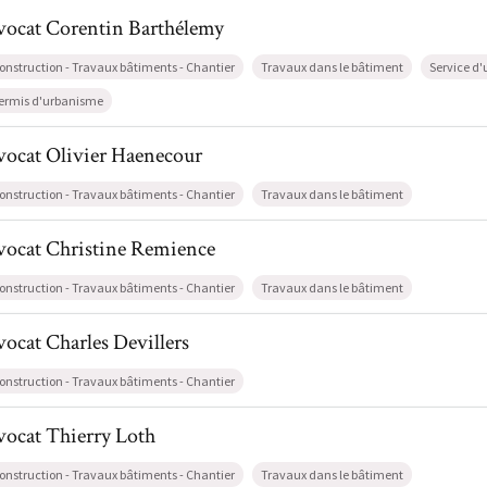
il de AvocatCorentin Barthélemy
vocat
Corentin
Barthélemy
onstruction - Travaux bâtiments - Chantier
Travaux dans le bâtiment
Service d
ermis d'urbanisme
l de AvocatOlivier Haenecour
vocat
Olivier
Haenecour
onstruction - Travaux bâtiments - Chantier
Travaux dans le bâtiment
il de AvocatChristine Remience
vocat
Christine
Remience
onstruction - Travaux bâtiments - Chantier
Travaux dans le bâtiment
l de AvocatCharles Devillers
vocat
Charles
Devillers
onstruction - Travaux bâtiments - Chantier
l de AvocatThierry Loth
vocat
Thierry
Loth
onstruction - Travaux bâtiments - Chantier
Travaux dans le bâtiment