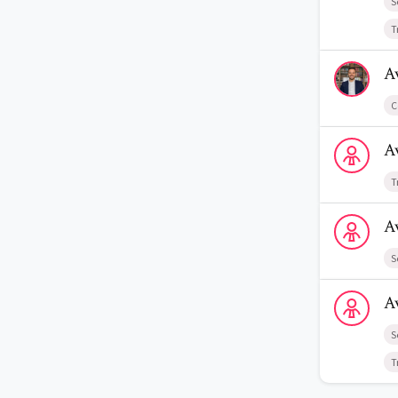
S
T
Voir le prof
A
C
Voir le profi
A
T
Voir le profi
A
S
Voir le prof
A
S
T