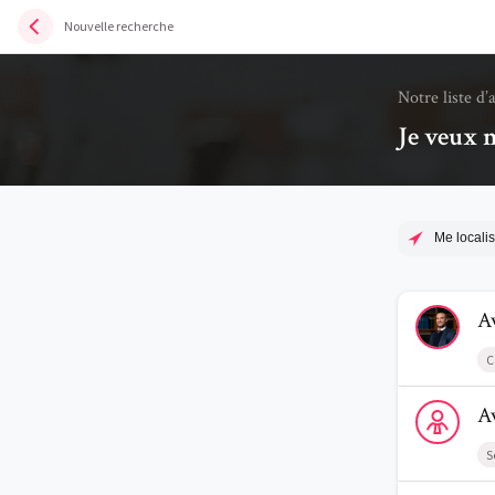
Nouvelle recherche
Notre liste d’
Je veux m
Me localis
Voir le prof
A
C
Voir le profi
A
S
Voir le profi