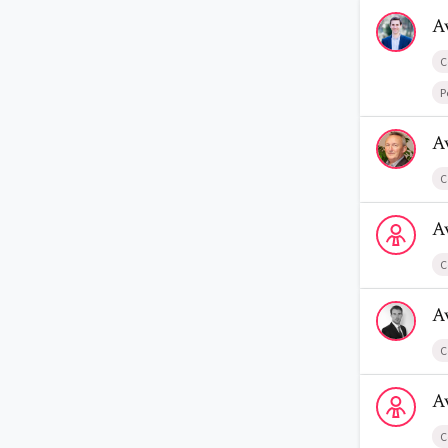
Voir le prof
A
C
P
Voir le profi
A
C
Voir le prof
A
C
Voir le profi
A
C
Voir le profi
A
C