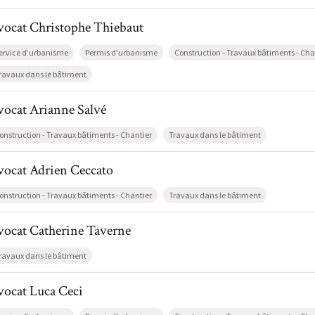
il de AvocatChristophe Thiebaut
vocat
Christophe
Thiebaut
ervice d'urbanisme
Permis d'urbanisme
Construction - Travaux bâtiments - Cha
ravaux dans le bâtiment
l de AvocatArianne Salvé
vocat
Arianne
Salvé
onstruction - Travaux bâtiments - Chantier
Travaux dans le bâtiment
l de AvocatAdrien Ceccato
vocat
Adrien
Ceccato
onstruction - Travaux bâtiments - Chantier
Travaux dans le bâtiment
l de AvocatCatherine Taverne
vocat
Catherine
Taverne
ravaux dans le bâtiment
l de AvocatLuca Ceci
vocat
Luca
Ceci