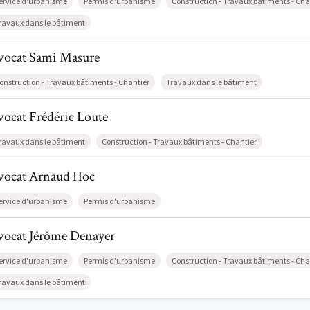
ervice d'urbanisme
Permis d'urbanisme
Construction - Travaux bâtiments - Cha
ravaux dans le bâtiment
il de AvocatSami Masure
vocat
Sami
Masure
onstruction - Travaux bâtiments - Chantier
Travaux dans le bâtiment
l de AvocatFrédéric Loute
vocat
Frédéric
Loute
ravaux dans le bâtiment
Construction - Travaux bâtiments - Chantier
l de AvocatArnaud Hoc
vocat
Arnaud
Hoc
ervice d'urbanisme
Permis d'urbanisme
il de AvocatJérôme Denayer
vocat
Jérôme
Denayer
ervice d'urbanisme
Permis d'urbanisme
Construction - Travaux bâtiments - Cha
ravaux dans le bâtiment