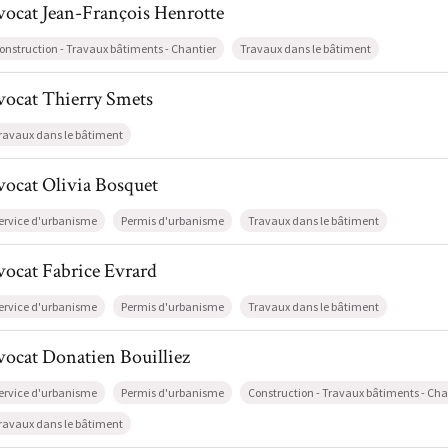
vocat
Jean-François
Henrotte
onstruction - Travaux bâtiments - Chantier
Travaux dans le bâtiment
l de AvocatThierry Smets
vocat
Thierry
Smets
ravaux dans le bâtiment
l de AvocatOlivia Bosquet
vocat
Olivia
Bosquet
ervice d'urbanisme
Permis d'urbanisme
Travaux dans le bâtiment
l de AvocatFabrice Evrard
vocat
Fabrice
Evrard
ervice d'urbanisme
Permis d'urbanisme
Travaux dans le bâtiment
l de AvocatDonatien Bouilliez
vocat
Donatien
Bouilliez
ervice d'urbanisme
Permis d'urbanisme
Construction - Travaux bâtiments - Cha
ravaux dans le bâtiment