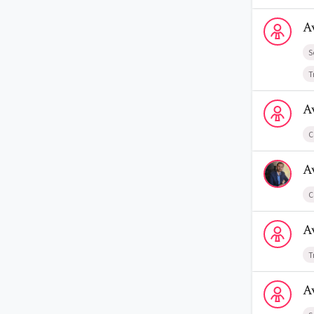
Voir le prof
A
S
T
Voir le profi
A
C
Voir le profi
A
C
Voir le profi
A
T
Voir le profi
A