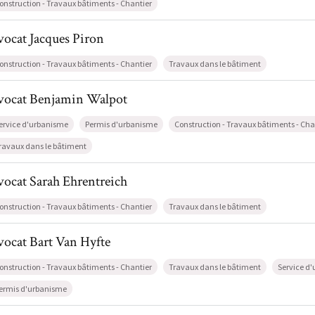
onstruction - Travaux bâtiments - Chantier
l de AvocatJacques Piron
vocat
Jacques
Piron
onstruction - Travaux bâtiments - Chantier
Travaux dans le bâtiment
il de AvocatBenjamin Walpot
vocat
Benjamin
Walpot
ervice d'urbanisme
Permis d'urbanisme
Construction - Travaux bâtiments - Cha
ravaux dans le bâtiment
l de AvocatSarah Ehrentreich
vocat
Sarah
Ehrentreich
onstruction - Travaux bâtiments - Chantier
Travaux dans le bâtiment
l de AvocatBart Van Hyfte
vocat
Bart
Van Hyfte
onstruction - Travaux bâtiments - Chantier
Travaux dans le bâtiment
Service d
ermis d'urbanisme
il de AvocatJean-François Henrotte