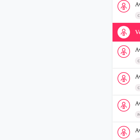
A
C
Contactez-n
Vo
Voir le profi
A
C
Voir le prof
A
C
Voir le profi
A
P
Voir le prof
A