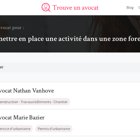
Blog
Trouve un avocat
avocat pour :
ettre en place une activité dans une zone fore
er
il de AvocatNathan Vanhove
vocat
Nathan
Vanhove
onstruction - Travaux bâtiments - Chantier
l de AvocatMarie Bazier
vocat
Marie
Bazier
ervice d'urbanisme
Permis d'urbanisme
l de AvocatCéline Sanchez Ruiz