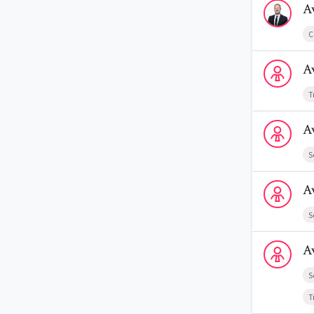
A
C
Voir le profi
A
T
Voir le profi
A
S
Voir le profi
A
S
Voir le profi
A
S
T