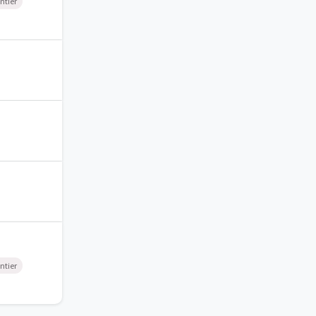
ntier
ntier