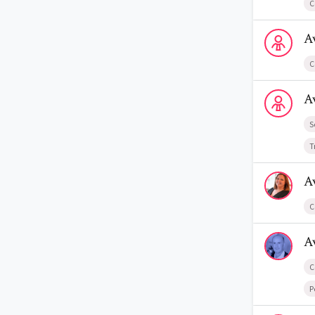
C
Voir le profi
A
C
Voir le prof
A
S
T
Voir le profi
A
C
Voir le profi
A
C
P
Voir le prof