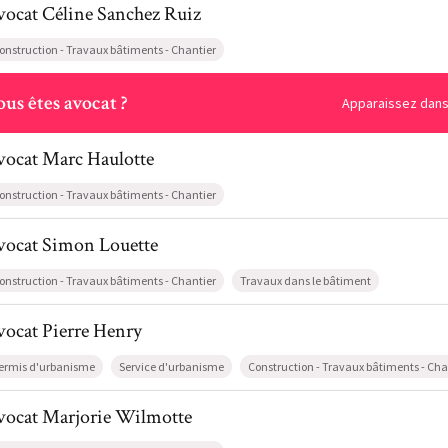
vocat
Céline
Sanchez Ruiz
onstruction - Travaux bâtiments - Chantier
ous
us êtes avocat ?
Apparaissez dans 
l de AvocatMarc Haulotte
vocat
Marc
Haulotte
onstruction - Travaux bâtiments - Chantier
il de AvocatSimon Louette
vocat
Simon
Louette
onstruction - Travaux bâtiments - Chantier
Travaux dans le bâtiment
l de AvocatPierre Henry
vocat
Pierre
Henry
ermis d'urbanisme
Service d'urbanisme
Construction - Travaux bâtiments - Cha
il de AvocatMarjorie Wilmotte
vocat
Marjorie
Wilmotte