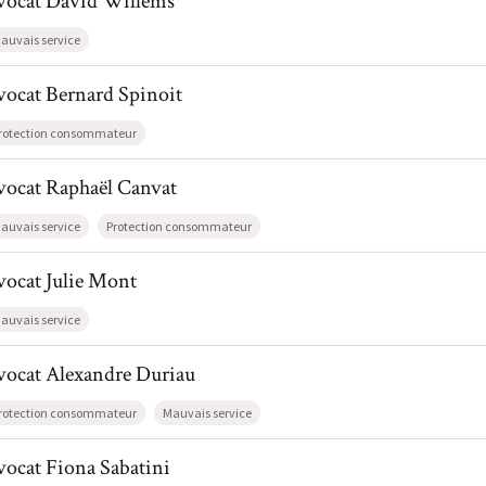
vocat
David
Willems
auvais service
l de AvocatBernard Spinoit
vocat
Bernard
Spinoit
rotection consommateur
il de AvocatRaphaël Canvat
vocat
Raphaël
Canvat
auvais service
Protection consommateur
l de AvocatJulie Mont
vocat
Julie
Mont
auvais service
l de AvocatAlexandre Duriau
vocat
Alexandre
Duriau
rotection consommateur
Mauvais service
l de AvocatFiona Sabatini
vocat
Fiona
Sabatini