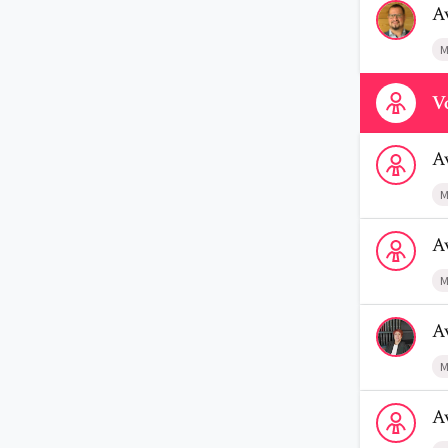
A
M
Contactez-n
Vo
Voir le profi
A
M
Voir le prof
A
M
Voir le profi
A
M
Voir le profi
A