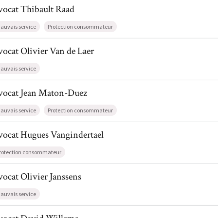
l de AvocatThibault Raad
vocat
Thibault
Raad
auvais service
Protection consommateur
l de AvocatOlivier Van de Laer
vocat
Olivier
Van de Laer
auvais service
il de AvocatJean Maton-Duez
vocat
Jean
Maton-Duez
auvais service
Protection consommateur
il de AvocatHugues Vangindertael
vocat
Hugues
Vangindertael
rotection consommateur
l de AvocatOlivier Janssens
vocat
Olivier
Janssens
auvais service
l de AvocatDavid Willems