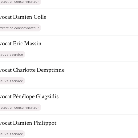
rotection consommateur
l de AvocatDamien Colle
vocat
Damien
Colle
rotection consommateur
l de AvocatEric Massin
vocat
Eric
Massin
auvais service
il de AvocatCharlotte Demptinne
vocat
Charlotte
Demptinne
auvais service
l de AvocatPénélope Giagzidis
vocat
Pénélope
Giagzidis
rotection consommateur
il de AvocatDamien Philippot
vocat
Damien
Philippot
auvais service