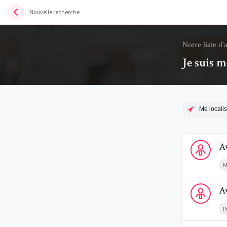
Nouvelle recherche
Notre liste d’
Je suis m
Me localis
Voir le profi
A
M
Voir le profi
A
P
Voir le prof