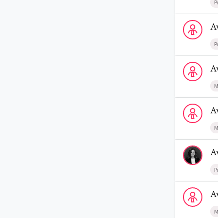
P
Voir le profi
A
P
Voir le profi
A
M
Voir le prof
A
M
Voir le profi
A
P
Voir le prof
A
M