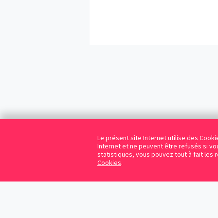
Le présent site Internet utilise des Coo
Internet et ne peuvent être refusés si vou
statistiques, vous pouvez tout à fait les 
Cookies
.