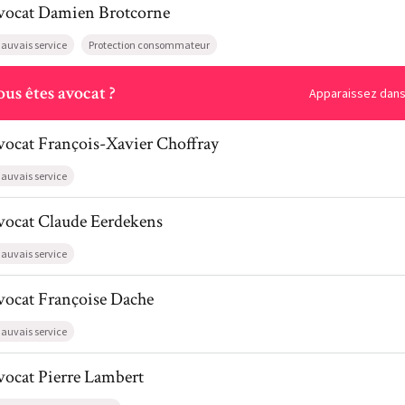
vocat
Damien
Brotcorne
auvais service
Protection consommateur
ous
us êtes avocat ?
Apparaissez dans 
l de AvocatFrançois-Xavier Choffray
vocat
François-Xavier
Choffray
auvais service
il de AvocatClaude Eerdekens
vocat
Claude
Eerdekens
auvais service
l de AvocatFrançoise Dache
vocat
Françoise
Dache
auvais service
l de AvocatPierre Lambert
vocat
Pierre
Lambert