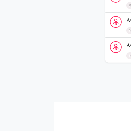
M
Voir le profi
A
P
Voir le profi
A
P