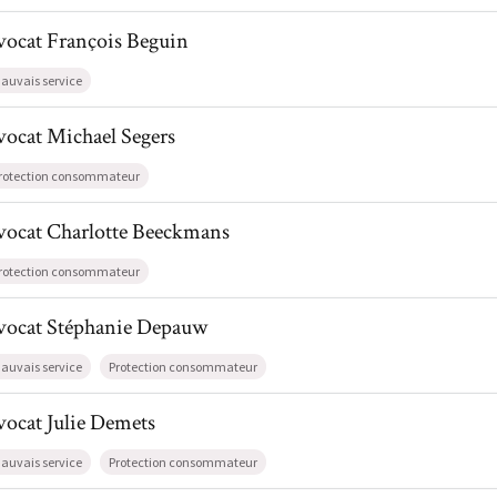
l de AvocatFrançois Beguin
vocat
François
Beguin
auvais service
l de AvocatMichael Segers
vocat
Michael
Segers
rotection consommateur
il de AvocatCharlotte Beeckmans
vocat
Charlotte
Beeckmans
rotection consommateur
il de AvocatStéphanie Depauw
vocat
Stéphanie
Depauw
auvais service
Protection consommateur
l de AvocatJulie Demets
vocat
Julie
Demets
auvais service
Protection consommateur