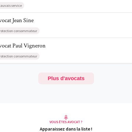
auvais service
l de AvocatJean Sine
vocat
Jean
Sine
rotection consommateur
l de AvocatPaul Vigneron
vocat
Paul
Vigneron
rotection consommateur
Plus d'avocats
VOUS ÊTES AVOCAT ?
Apparaissez dans la liste !