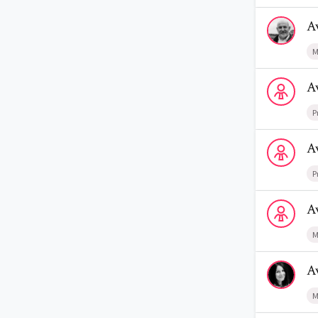
Voir le profi
A
M
Voir le profi
A
P
Voir le prof
A
P
Voir le prof
A
M
Voir le profi
A
M