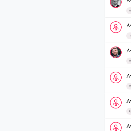
A
M
Voir le profi
A
P
Voir le prof
A
M
Voir le profi
A
M
Voir le profi
A
P
Voir le profi
A