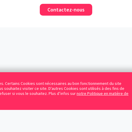
Contactez-nous
kies. Certains Cookies sont nécessaires au bon fonctionnement du site
s souhaitez visiter ce site. D'autres Cookies sont utilisés à des fins de
refuser si vous le souhaitez. Plus d’infos sur
notre Politique en matière de
Facebook
Instagram
LinkedIn
Avocats référencés
Contrats gratuits
Blog