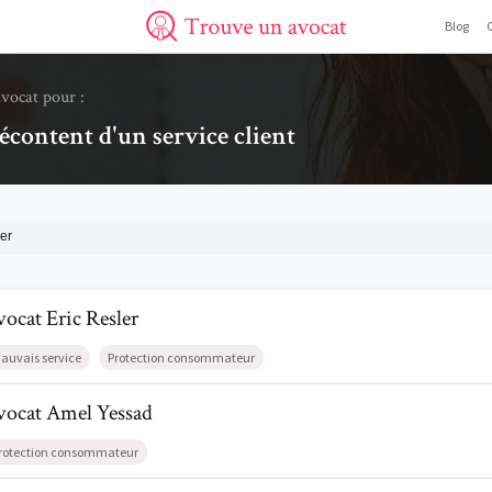
Blog
Trouve un avocat
avocat pour :
écontent d'un service client
er
l de AvocatEric Resler
vocat
Eric
Resler
auvais service
Protection consommateur
l de AvocatAmel Yessad
vocat
Amel
Yessad
rotection consommateur
il de AvocatDamien Brotcorne