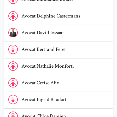
Voir le profil de AvocatDelphine Castermans
Avocat
Delphine
Castermans
Voir le profil de AvocatDavid Jossaar
Avocat
David
Jossaar
Voir le profil de AvocatBertrand Peret
Avocat
Bertrand
Peret
Voir le profil de AvocatNathalie Monforti
Avocat
Nathalie
Monforti
Voir le profil de AvocatCerise Alix
Avocat
Cerise
Alix
Voir le profil de AvocatIngrid Baudart
Avocat
Ingrid
Baudart
Voir le profil de AvocatChloé Damien
Avocat
Chloé
Damien