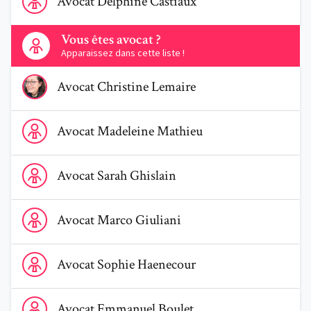
Avocat
Delphine
Castiaux
Contactez-nous
Vous êtes avocat ?
Apparaissez dans cette liste !
Voir le profil de AvocatChristine Lemaire
Avocat
Christine
Lemaire
Voir le profil de AvocatMadeleine Mathieu
Avocat
Madeleine
Mathieu
Voir le profil de AvocatSarah Ghislain
Avocat
Sarah
Ghislain
Voir le profil de AvocatMarco Giuliani
Avocat
Marco
Giuliani
Voir le profil de AvocatSophie Haenecour
Avocat
Sophie
Haenecour
Voir le profil de AvocatEmmanuel Boulet
Avocat
Emmanuel
Boulet