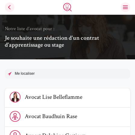
Ouvri
Trouve un avocat
Notre liste d’avocat pour :
Je souhaite une rédaction d'un contrat
d'apprentissage ou stage
Me localiser
Voir le profil de AvocatLise Belleflamme
Avocat
Lise
Belleflamme
Voir le profil de AvocatBaudhuin Rase
Avocat
Baudhuin
Rase
Voir le profil de AvocatDelphine Castiaux