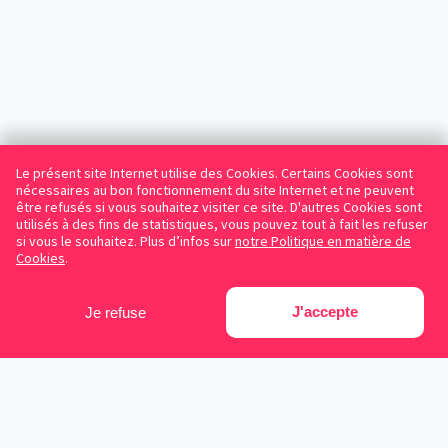
Le présent site Internet utilise des Cookies. Certains Cookies sont
nécessaires au bon fonctionnement du site Internet et ne peuvent
être refusés si vous souhaitez visiter ce site. D'autres Cookies sont
utilisés à des fins de statistiques, vous pouvez tout à fait les refuser
si vous le souhaitez. Plus d’infos sur
notre Politique en matière de
Cookies
.
J'accepte
Je refuse
Facebook
Instagram
LinkedIn
Avocats référencés
Contrats gratuits