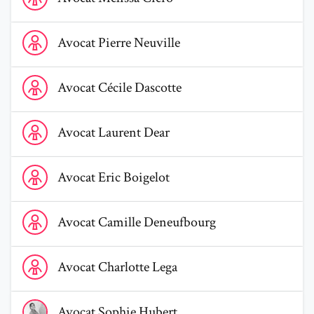
Voir le profil de AvocatPierre Neuville
Avocat
Pierre
Neuville
Voir le profil de AvocatCécile Dascotte
Avocat
Cécile
Dascotte
Voir le profil de AvocatLaurent Dear
Avocat
Laurent
Dear
Voir le profil de AvocatEric Boigelot
Avocat
Eric
Boigelot
Voir le profil de AvocatCamille Deneufbourg
Avocat
Camille
Deneufbourg
Voir le profil de AvocatCharlotte Lega
Avocat
Charlotte
Lega
Voir le profil de AvocatSophie Hubert
Avocat
Sophie
Hubert