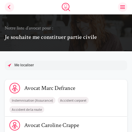
Ouvri
Trouve un avocat
Notre liste d’avocat pour :
Je souhaite me constituer partie civile
Me localiser
Voir le profil de AvocatMarc Defrance
Avocat
Marc
Defrance
Indemnisation (Assurance)
Accident corporel
Accident de la route
Voir le profil de AvocatCaroline Crappe
Avocat
Caroline
Crappe