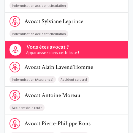
Indemnisation accident circulation
Voir le profil de AvocatSylviane Leprince
Avocat
Sylviane
Leprince
Indemnisation accident circulation
Contactez-nous
Vous êtes avocat ?
Apparaissez dans cette liste !
Voir le profil de AvocatAlain Lavend'Homme
Avocat
Alain
Lavend'Homme
Indemnisation (Assurance)
Accident corporel
Voir le profil de AvocatAntoine Moreau
Avocat
Antoine
Moreau
Accident de la route
Voir le profil de AvocatPierre-Philippe Rons
Avocat
Pierre-Philippe
Rons