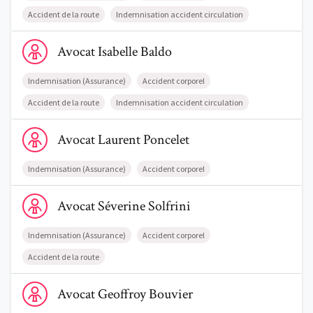
Accident de la route
Indemnisation accident circulation
Comment nous vous aidons
Voir le profil de AvocatIsabelle Baldo
Qui sommes-nous
Avocat
Isabelle
Baldo
Une start-up 100% indépendante
Indemnisation (Assurance)
Accident corporel
Accident de la route
Indemnisation accident circulation
Voir le profil de AvocatLaurent Poncelet
Avocat
Laurent
Poncelet
Indemnisation (Assurance)
Accident corporel
Voir le profil de AvocatSéverine Solfrini
Avocat
Séverine
Solfrini
Indemnisation (Assurance)
Accident corporel
Accident de la route
Voir le profil de AvocatGeoffroy Bouvier
Avocat
Geoffroy
Bouvier