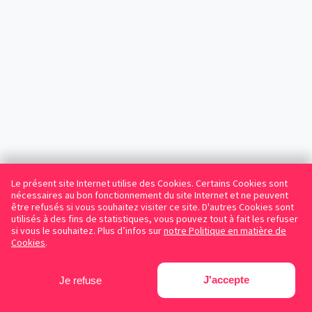
Le présent site Internet utilise des Cookies. Certains Cookies sont
nécessaires au bon fonctionnement du site Internet et ne peuvent
être refusés si vous souhaitez visiter ce site. D'autres Cookies sont
utilisés à des fins de statistiques, vous pouvez tout à fait les refuser
si vous le souhaitez. Plus d’infos sur
notre Politique en matière de
Cookies
.
J'accepte
Je refuse