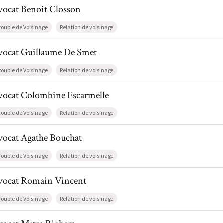
l de AvocatBenoit Closson
vocat
Benoit
Closson
rouble de Voisinage
Relation de voisinage
il de AvocatGuillaume De Smet
vocat
Guillaume
De Smet
rouble de Voisinage
Relation de voisinage
il de AvocatColombine Escarmelle
vocat
Colombine
Escarmelle
rouble de Voisinage
Relation de voisinage
il de AvocatAgathe Bouchat
vocat
Agathe
Bouchat
rouble de Voisinage
Relation de voisinage
il de AvocatRomain Vincent
vocat
Romain
Vincent
rouble de Voisinage
Relation de voisinage
il de AvocatMitra Bigham