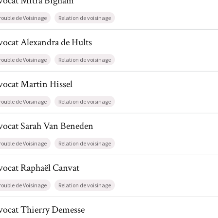
vocat
Mitra
Bigham
rouble de Voisinage
Relation de voisinage
l de AvocatAlexandra de Hults
vocat
Alexandra
de Hults
rouble de Voisinage
Relation de voisinage
l de AvocatMartin Hissel
vocat
Martin
Hissel
rouble de Voisinage
Relation de voisinage
il de AvocatSarah Van Beneden
vocat
Sarah
Van Beneden
rouble de Voisinage
Relation de voisinage
il de AvocatRaphaël Canvat
vocat
Raphaël
Canvat
rouble de Voisinage
Relation de voisinage
il de AvocatThierry Demesse
vocat
Thierry
Demesse