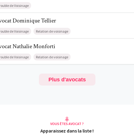
rouble de Voisinage
l de AvocatDominique Tellier
vocat
Dominique
Tellier
rouble de Voisinage
Relation de voisinage
l de AvocatNathalie Monforti
vocat
Nathalie
Monforti
rouble de Voisinage
Relation de voisinage
Plus d'avocats
VOUS ÊTES AVOCAT ?
Apparaissez dans la liste !