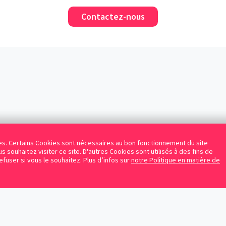
Contactez-nous
kies. Certains Cookies sont nécessaires au bon fonctionnement du site
s souhaitez visiter ce site. D'autres Cookies sont utilisés à des fins de
refuser si vous le souhaitez. Plus d’infos sur
notre Politique en matière de
Facebook
Instagram
LinkedIn
Avocats référencés
Contrats gratuits
Blog