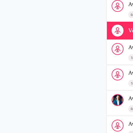
A
R
Contactez-n
Vo
Voir le profi
A
T
Voir le profi
A
T
Voir le prof
A
R
Voir le profi
A