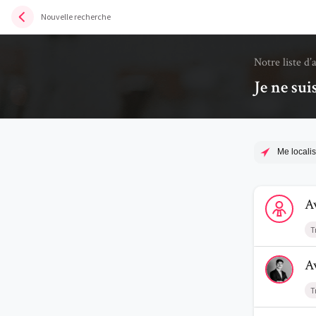
Nouvelle recherche
Notre liste d’
Je ne sui
Me localis
Voir le profi
A
T
Voir le prof
A
T
Voir le prof