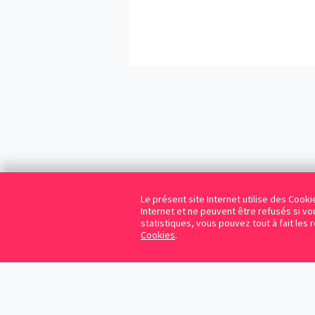
Le présent site Internet utilise des Coo
Internet et ne peuvent être refusés si vou
statistiques, vous pouvez tout à fait les 
Cookies
.