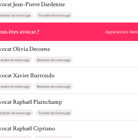
vocat
Jean-Pierre
Dardenne
elation de voisinage
Trouble de Voisinage
ous
us êtes avocat ?
Apparaissez dans 
l de AvocatOlivia Decoene
vocat
Olivia
Decoene
rouble de Voisinage
Relation de voisinage
l de AvocatXavier Ibarrondo
vocat
Xavier
Ibarrondo
rouble de Voisinage
Relation de voisinage
il de AvocatRaphaël Plainchamp
vocat
Raphaël
Plainchamp
elation de voisinage
Trouble de Voisinage
l de AvocatRaphaël Cipriano
vocat
Raphaël
Cipriano