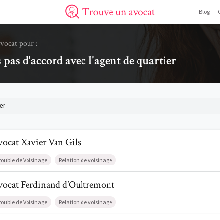
Blog
Trouve un avocat
avocat pour :
s pas d'accord avec l'agent de quartier
er
l de AvocatXavier Van Gils
vocat
Xavier
Van Gils
rouble de Voisinage
Relation de voisinage
il de AvocatFerdinand d’Oultremont
vocat
Ferdinand
d’Oultremont
rouble de Voisinage
Relation de voisinage
il de AvocatJean-Pierre Dardenne