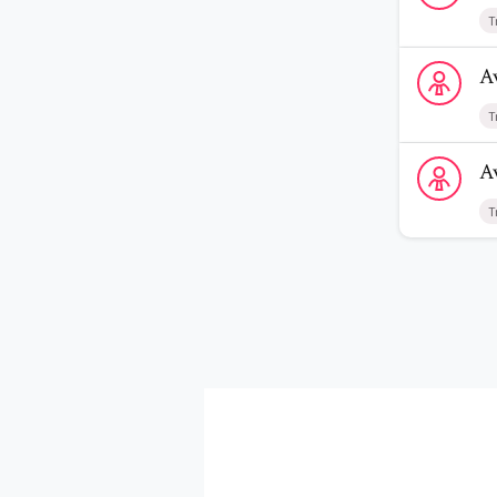
T
Voir le profi
A
T
Voir le profi
A
T