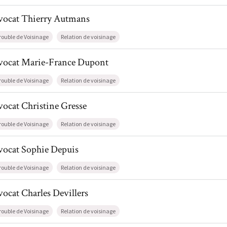
il de AvocatThierry Autmans
vocat
Thierry
Autmans
rouble de Voisinage
Relation de voisinage
il de AvocatMarie-France Dupont
vocat
Marie-France
Dupont
rouble de Voisinage
Relation de voisinage
l de AvocatChristine Gresse
vocat
Christine
Gresse
rouble de Voisinage
Relation de voisinage
l de AvocatSophie Depuis
vocat
Sophie
Depuis
rouble de Voisinage
Relation de voisinage
l de AvocatCharles Devillers
vocat
Charles
Devillers
rouble de Voisinage
Relation de voisinage