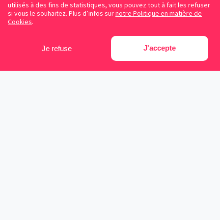
utilisés à des fins de statistiques, vous pouvez tout à fait les refuser
si vous le souhaitez. Plus d’infos sur
notre Politique en matière de
Cookies
.
J'accepte
Je refuse
Facebook
Instagram
LinkedIn
Avocats référencés
Contrats gratuits
Blog
Cookies
Protection des données personnelles
Conditions d’utilisation
Mentions légales
Sitemap
Contacter Symplicy