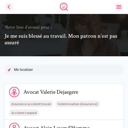
Ouvri
Trouve un avocat
Notre liste d’avocat pour :
Je me suis blessé au travail. Mon patron n'est pas
assuré
Me localiser
Voir le profil de AvocatValerie Dejaegere
Avocat
Valerie
Dejaegere
Assurance accident travail
Indemnisation (Assurance)
Accident corporel
Voir le profil de AvocatAlain Lavend'Homme