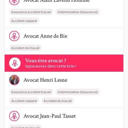
Avocat
Alain
Lavend'Homme
Assurance accident travail
Indemnisation (Assurance)
Accident corporel
Voir le profil de AvocatAnne de Bie
Avocat
Anne
de Bie
Accident du travail
Contactez-nous
Vous êtes avocat ?
Apparaissez dans cette liste !
Voir le profil de AvocatHenri Lesne
Avocat
Henri
Lesne
Assurance accident travail
Indemnisation (Assurance)
Accident corporel
Accident du travail
Voir le profil de AvocatJean-Paul Tasset
Avocat
Jean-Paul
Tasset
Accident du travail