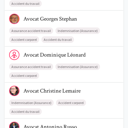
Trouve un avocat
Accident du travail
Voir le profil de AvocatGeorges Stephan
Blog
Avocat
Georges
Stephan
Comment nous vous aidons
Assurance accident travail
Indemnisation (Assurance)
Qui sommes-nous
Accident corporel
Accident du travail
Voir le profil de AvocatDominique Léonard
Une start-up 100% indépendante
Avocat
Dominique
Léonard
Assurance accident travail
Indemnisation (Assurance)
Accident corporel
Voir le profil de AvocatChristine Lemaire
Avocat
Christine
Lemaire
Indemnisation (Assurance)
Accident corporel
Accident du travail
Voir le profil de AvocatAntonino Russo
Avocat
Antonino
Russo