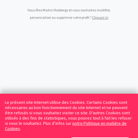
Vous êtes Maitre Vloebergs et vous souhaitez modifier,
personnaliser ou supprimer votre profil ?
Cliquez ici
Le présent site Internet utilise des Cookies. Certains Cookies sont
nécessaires au bon fonctionnement du site Internet et ne peuvent
être refusés si vous souhaitez visiter ce site. D'autres Cookies sont
utilisés à des fins de statistiques, vous pouvez tout à fait les refuser
si vous le souhaitez. Plus d’infos sur
notre Politique en matière de
Cookies
.