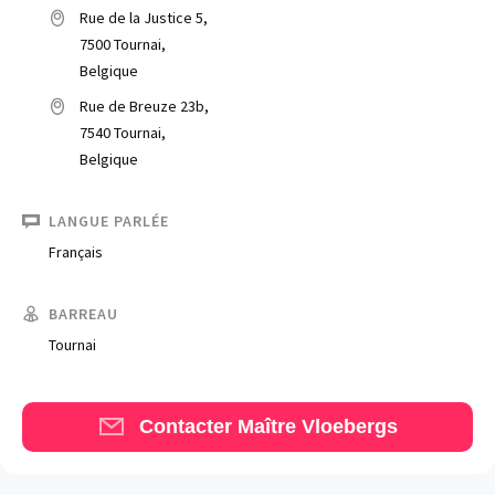
Rue de la Justice 5,
7500 Tournai,
Belgique
Rue de Breuze 23b,
7540 Tournai,
Belgique
Trouve un avocat
LANGUE PARLÉE
Français
Blog
Comment nous vous aidons
BARREAU
Tournai
Qui sommes-nous
Une start-up 100% indépendante
Contacter Maître Vloebergs