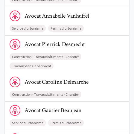
Voir le profil de AvocatAnnabelle Vanhuffel
Avocat
Annabelle
Vanhuffel
Service d'urbanisme
Permis d'urbanisme
Voir le profil de AvocatPierrick Desmecht
Avocat
Pierrick
Desmecht
Construction - Travaux bâtiments - Chantier
Travaux dans le bâtiment
Voir le profil de AvocatCaroline Delmarche
Avocat
Caroline
Delmarche
Construction - Travaux bâtiments - Chantier
Voir le profil de AvocatGautier Beaujean
Avocat
Gautier
Beaujean
Service d'urbanisme
Permis d'urbanisme
Voir le profil de AvocatDenis Gouzée