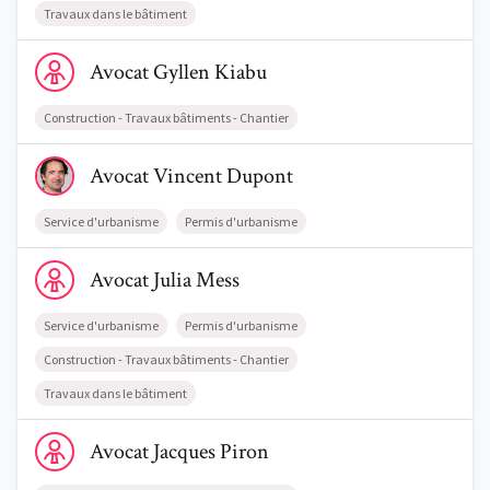
Travaux dans le bâtiment
Voir le profil de AvocatGyllen Kiabu
Avocat
Gyllen
Kiabu
Trouve un avocat
Construction - Travaux bâtiments - Chantier
Blog
Voir le profil de AvocatVincent Dupont
Avocat
Vincent
Dupont
Comment nous vous aidons
Qui sommes-nous
Service d'urbanisme
Permis d'urbanisme
Voir le profil de AvocatJulia Mess
Une start-up 100% indépendante
Avocat
Julia
Mess
Service d'urbanisme
Permis d'urbanisme
Construction - Travaux bâtiments - Chantier
Travaux dans le bâtiment
Voir le profil de AvocatJacques Piron
Avocat
Jacques
Piron