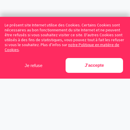
Le présent site Internet utilise des Cookies. Certains Cookies sont
nécessaires au bon fonctionnement du site Internet et ne peuvent
être refusés si vous souhaitez visiter ce site. D'autres Cookies sont
utilisés à des fins de statistiques, vous pouvez tout à fait les refuser
si vous le souhaitez. Plus d’infos sur
notre Politique en matière de
Cookies
.
J'accepte
Je refuse
Facebook
Instagram
LinkedIn
Avocats référencés
Contrats gratuits
Blog
Cookies
Protection des données personnelles