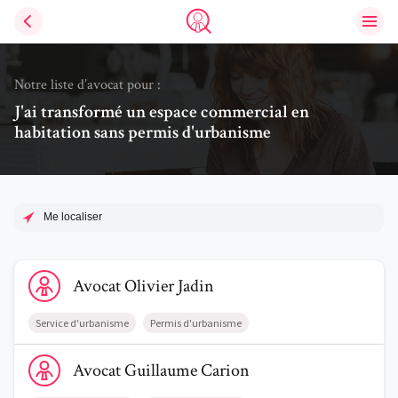
Ouvri
Trouve un avocat
Notre liste d’avocat pour :
J'ai transformé un espace commercial en
habitation sans permis d'urbanisme
Me localiser
Voir le profil de AvocatOlivier Jadin
Avocat
Olivier
Jadin
Service d'urbanisme
Permis d'urbanisme
Voir le profil de AvocatGuillaume Carion
Avocat
Guillaume
Carion