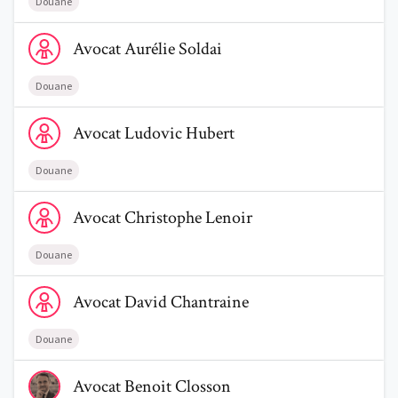
Douane
Voir le profil de AvocatAurélie Soldai
Avocat
Aurélie
Soldai
Douane
Voir le profil de AvocatLudovic Hubert
Avocat
Ludovic
Hubert
Douane
Voir le profil de AvocatChristophe Lenoir
Avocat
Christophe
Lenoir
Douane
Voir le profil de AvocatDavid Chantraine
Avocat
David
Chantraine
Douane
Voir le profil de AvocatBenoit Closson
Avocat
Benoit
Closson