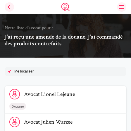
Ouvri
Trouve un avocat
Notre liste d’avocat pour :
J'ai reçu une amende de la douane. J'ai commandé
des produits contrefaits
Me localiser
Voir le profil de AvocatLionel Lejeune
Avocat
Lionel
Lejeune
Douane
Voir le profil de AvocatJulien Warzee
Avocat
Julien
Warzee