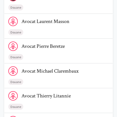
Douane
Voir le profil de AvocatLaurent Masson
Avocat
Laurent
Masson
Douane
Voir le profil de AvocatPierre Beretze
Trouve un avocat
Avocat
Pierre
Beretze
Blog
Douane
Voir le profil de AvocatMichael Clarembaux
Comment nous vous aidons
Avocat
Michael
Clarembaux
Qui sommes-nous
Douane
Une start-up 100% indépendante
Voir le profil de AvocatThierry Litannie
Avocat
Thierry
Litannie
Douane
Voir le profil de AvocatGaëtan Verbrugge