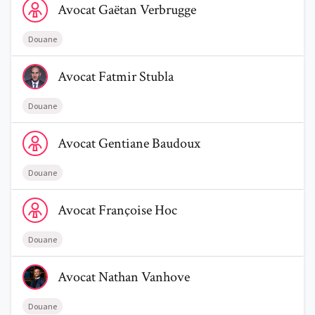
Avocat
Gaëtan
Verbrugge
Douane
Voir le profil de AvocatFatmir Stubla
Avocat
Fatmir
Stubla
Douane
Voir le profil de AvocatGentiane Baudoux
Avocat
Gentiane
Baudoux
Douane
Voir le profil de AvocatFrançoise Hoc
Avocat
Françoise
Hoc
Douane
Voir le profil de AvocatNathan Vanhove
Avocat
Nathan
Vanhove
Douane