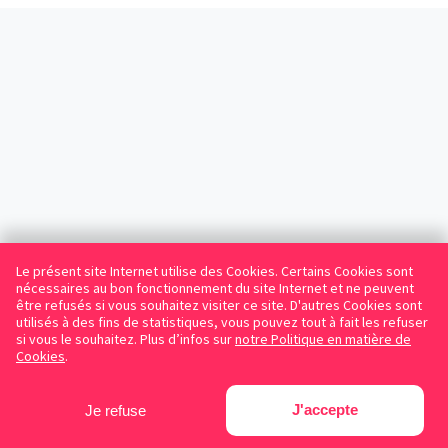
Le présent site Internet utilise des Cookies. Certains Cookies sont
nécessaires au bon fonctionnement du site Internet et ne peuvent
être refusés si vous souhaitez visiter ce site. D'autres Cookies sont
utilisés à des fins de statistiques, vous pouvez tout à fait les refuser
si vous le souhaitez. Plus d’infos sur
notre Politique en matière de
Cookies
.
J'accepte
Je refuse