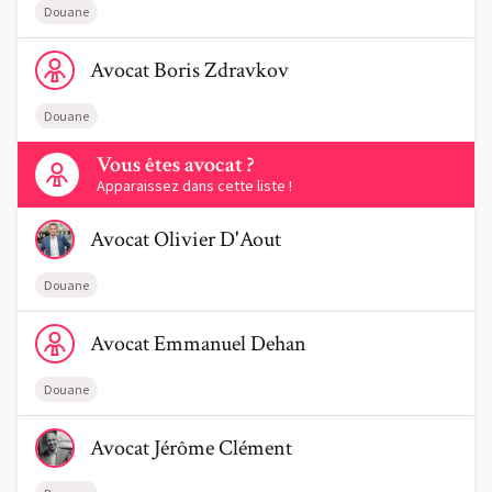
Douane
Voir le profil de AvocatBoris Zdravkov
Avocat
Boris
Zdravkov
Douane
Contactez-nous
Vous êtes avocat ?
Apparaissez dans cette liste !
Voir le profil de AvocatOlivier D'Aout
Avocat
Olivier
D'Aout
Douane
Voir le profil de AvocatEmmanuel Dehan
Avocat
Emmanuel
Dehan
Douane
Voir le profil de AvocatJérôme Clément
Avocat
Jérôme
Clément