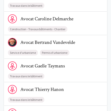
Travaux dans le bâtiment
Voir le profil de AvocatCaroline Delmarche
Avocat
Caroline
Delmarche
Construction - Travaux bâtiments - Chantier
Voir le profil de AvocatBertrand Vandevelde
Avocat
Bertrand
Vandevelde
Service d'urbanisme
Permis d'urbanisme
Voir le profil de AvocatGaelle Taymans
Avocat
Gaelle
Taymans
Travaux dans le bâtiment
Voir le profil de AvocatThierry Hanon
Avocat
Thierry
Hanon
Travaux dans le bâtiment
Voir le profil de AvocatGautier Beaujean