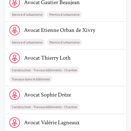
Avocat
Gautier
Beaujean
Service d'urbanisme
Permis d'urbanisme
Voir le profil de AvocatEtienne Orban de Xivry
Avocat
Etienne
Orban de Xivry
Service d'urbanisme
Permis d'urbanisme
Voir le profil de AvocatThierry Loth
Avocat
Thierry
Loth
Construction - Travaux bâtiments - Chantier
Travaux dans le bâtiment
Voir le profil de AvocatSophie Drèze
Avocat
Sophie
Drèze
Construction - Travaux bâtiments - Chantier
Voir le profil de AvocatValérie Lagneaux
Avocat
Valérie
Lagneaux