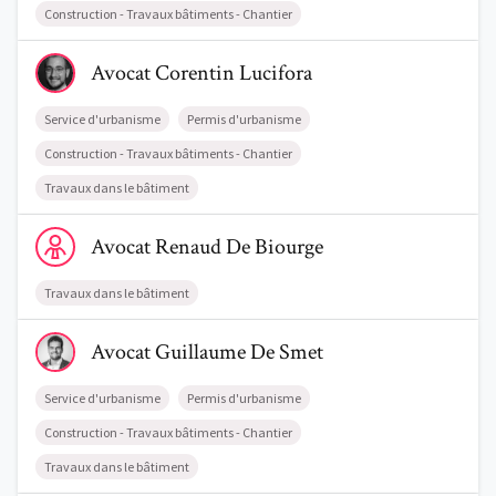
Construction - Travaux bâtiments - Chantier
Trouve un avocat
Voir le profil de AvocatCorentin Lucifora
Avocat
Corentin
Lucifora
Blog
Service d'urbanisme
Permis d'urbanisme
Comment nous vous aidons
Construction - Travaux bâtiments - Chantier
Qui sommes-nous
Travaux dans le bâtiment
Une start-up 100% indépendante
Voir le profil de AvocatRenaud De Biourge
Avocat
Renaud
De Biourge
Travaux dans le bâtiment
Voir le profil de AvocatGuillaume De Smet
Avocat
Guillaume
De Smet
Service d'urbanisme
Permis d'urbanisme
Construction - Travaux bâtiments - Chantier
Travaux dans le bâtiment