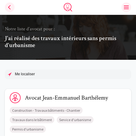
Ouvri
Trouve un avocat
Notre liste d’avocat pour :
J'ai réalisé des travaux intérieurs sans permis
d'urbanisme
Me localiser
Voir le profil de AvocatJean-Emmanuel Barthélemy
Avocat
Jean-Emmanuel
Barthélemy
Construction - Travaux bâtiments - Chantier
Travaux dans le bâtiment
Service d'urbanisme
Permis d'urbanisme