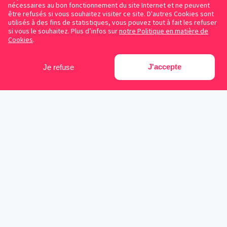
nécessaires au bon fonctionnement du site Internet et ne peuvent
être refusés si vous souhaitez visiter ce site. D'autres Cookies sont
utilisés à des fins de statistiques, vous pouvez tout à fait les refuser
si vous le souhaitez. Plus d’infos sur
notre Politique en matière de
Cookies
.
J'accepte
Je refuse
Facebook
Instagram
LinkedIn
Avocats référencés
Contrats gratuits
Blog
Cookies
Protection des données personnelles
Conditions d’utilisation
Mentions légales
Sitemap
Contacter Symplicy