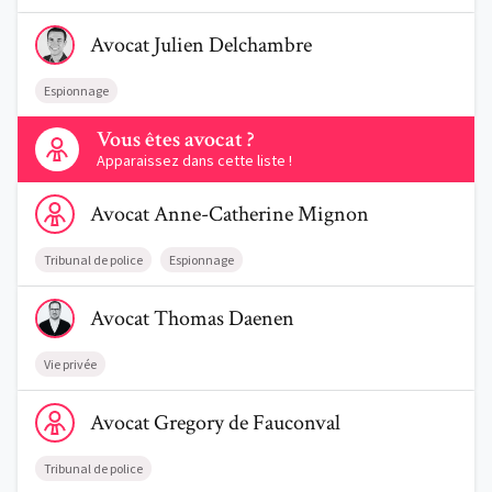
Voir le profil de AvocatJulien Delchambre
Avocat
Julien
Delchambre
Espionnage
Contactez-nous
Vous êtes avocat ?
Apparaissez dans cette liste !
Voir le profil de AvocatAnne-Catherine Mignon
Avocat
Anne-Catherine
Mignon
Tribunal de police
Espionnage
Voir le profil de AvocatThomas Daenen
Avocat
Thomas
Daenen
Vie privée
Voir le profil de AvocatGregory de Fauconval
Avocat
Gregory
de Fauconval
Tribunal de police