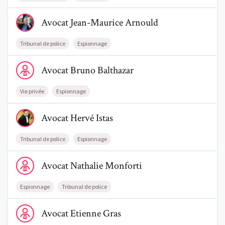
Voir le profil de AvocatJean-Maurice Arnould
Avocat
Jean-Maurice
Arnould
Tribunal de police
Espionnage
Voir le profil de AvocatBruno Balthazar
Avocat
Bruno
Balthazar
Vie privée
Espionnage
Voir le profil de AvocatHervé Istas
Avocat
Hervé
Istas
Tribunal de police
Espionnage
Voir le profil de AvocatNathalie Monforti
Avocat
Nathalie
Monforti
Espionnage
Tribunal de police
Voir le profil de AvocatEtienne Gras
Avocat
Etienne
Gras