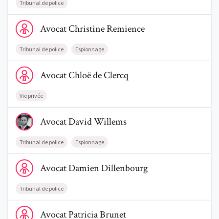
Tribunal de police
Voir le profil de AvocatChristine Remience
Avocat
Christine
Remience
Tribunal de police
Espionnage
Voir le profil de AvocatChloë de Clercq
Avocat
Chloë
de Clercq
Vie privée
Voir le profil de AvocatDavid Willems
Avocat
David
Willems
Tribunal de police
Espionnage
Voir le profil de AvocatDamien Dillenbourg
Avocat
Damien
Dillenbourg
Tribunal de police
Voir le profil de AvocatPatricia Brunet
Avocat
Patricia
Brunet