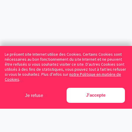
Le présent site Internet utilise des Cookies. Certains Cookies sont
nécessaires au bon fonctionnement du site Internet et ne peuvent
être refusés si vous souhaitez visiter ce site. D'autres Cookies sont
utilisés à des fins de statistiques, vous pouvez tout à fait les refuser
si vous le souhaitez. Plus d’infos sur
notre Politique en matière de
Cookies
.
J'accepte
Je refuse
Facebook
Instagram
LinkedIn
Avocats référencés