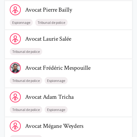
Voir le profil de AvocatPierre Bailly
Avocat
Pierre
Bailly
Espionnage
Tribunal de police
Voir le profil de AvocatLaurie Salée
Avocat
Laurie
Salée
Tribunal de police
Voir le profil de AvocatFrédéric Mespouille
Avocat
Frédéric
Mespouille
Tribunal de police
Espionnage
Voir le profil de AvocatAdam Tricha
Avocat
Adam
Tricha
Tribunal de police
Espionnage
Voir le profil de AvocatMégane Weyders
Avocat
Mégane
Weyders