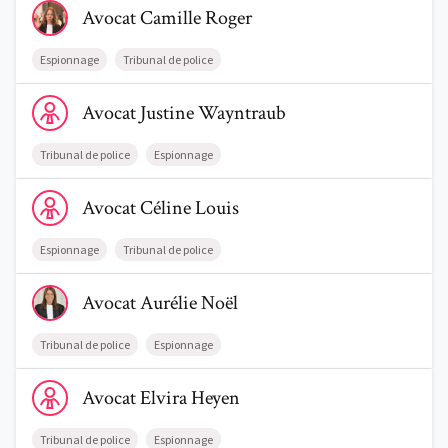
Avocat
Camille
Roger
Espionnage
Tribunal de police
Voir le profil de AvocatJustine Wayntraub
Avocat
Justine
Wayntraub
Tribunal de police
Espionnage
Voir le profil de AvocatCéline Louis
Avocat
Céline
Louis
Espionnage
Tribunal de police
Voir le profil de AvocatAurélie Noël
Avocat
Aurélie
Noël
Tribunal de police
Espionnage
Voir le profil de AvocatElvira Heyen
Avocat
Elvira
Heyen
Tribunal de police
Espionnage