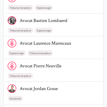
Tribunal de police
Espionnage
Voir le profil de AvocatBastien Lombaerd
Avocat
Bastien
Lombaerd
Trouve un avocat
Tribunal de police
Espionnage
Voir le profil de AvocatLaurence Marescaux
Blog
Avocat
Laurence
Marescaux
Comment nous vous aidons
Espionnage
Tribunal de police
Qui sommes-nous
Voir le profil de AvocatPierre Neuville
Avocat
Pierre
Neuville
Une start-up 100% indépendante
Tribunal de police
Voir le profil de AvocatJordan Gosse
Avocat
Jordan
Gosse
Vie privée
Voir le profil de AvocatCamille Roger