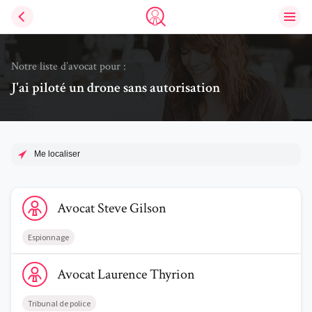
Ouvri
Trouve un avocat
Notre liste d’avocat pour :
J'ai piloté un drone sans autorisation
Me localiser
Voir le profil de AvocatSteve Gilson
Avocat
Steve
Gilson
Espionnage
Voir le profil de AvocatLaurence Thyrion
Avocat
Laurence
Thyrion
Tribunal de police