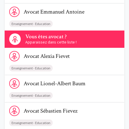
Voir le profil de AvocatEmmanuel Antoine
Avocat
Emmanuel
Antoine
Enseignement - Education
Contactez-nous
Vous êtes avocat ?
Apparaissez dans cette liste !
Voir le profil de AvocatAlexia Fievet
Avocat
Alexia
Fievet
Enseignement - Education
Voir le profil de AvocatLionel-Albert Baum
Avocat
Lionel-Albert
Baum
Enseignement - Education
Voir le profil de AvocatSébastien Fievez
Avocat
Sébastien
Fievez
Enseignement - Education