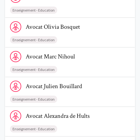
Enseignement - Education
Voir le profil de AvocatOlivia Bosquet
Avocat
Olivia
Bosquet
Trouve un avocat
Enseignement - Education
Voir le profil de AvocatMarc Nihoul
Blog
Avocat
Marc
Nihoul
Comment nous vous aidons
Enseignement - Education
Qui sommes-nous
Voir le profil de AvocatJulien Bouillard
Avocat
Julien
Bouillard
Une start-up 100% indépendante
Enseignement - Education
Voir le profil de AvocatAlexandra de Hults
Avocat
Alexandra
de Hults
Enseignement - Education
Voir le profil de AvocatBenoît Verzele