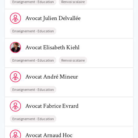
Enseignement - Education
Renvoi scolaire
Voir le profil de AvocatJulien Delvallée
Avocat
Julien
Delvallée
Enseignement - Education
Voir le profil de AvocatElisabeth Kiehl
Avocat
Elisabeth
Kiehl
Enseignement - Education
Renvoi scolaire
Voir le profil de AvocatAndré Mineur
Avocat
André
Mineur
Enseignement - Education
Voir le profil de AvocatFabrice Evrard
Avocat
Fabrice
Evrard
Enseignement - Education
Voir le profil de AvocatArnaud Hoc
Avocat
Arnaud
Hoc