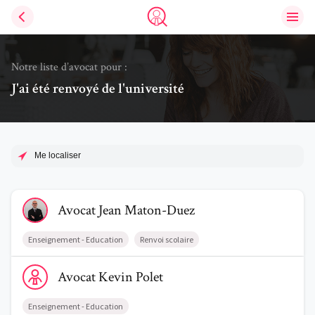
Ouvri
Trouve un avocat
Notre liste d’avocat pour :
J'ai été renvoyé de l'université
Me localiser
Voir le profil de AvocatJean Maton-Duez
Avocat
Jean
Maton-Duez
Enseignement - Education
Renvoi scolaire
Voir le profil de AvocatKevin Polet
Avocat
Kevin
Polet
Enseignement - Education