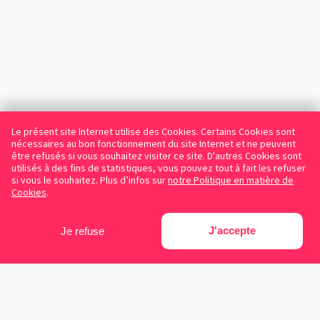
Le présent site Internet utilise des Cookies. Certains Cookies sont
nécessaires au bon fonctionnement du site Internet et ne peuvent
être refusés si vous souhaitez visiter ce site. D'autres Cookies sont
utilisés à des fins de statistiques, vous pouvez tout à fait les refuser
si vous le souhaitez. Plus d’infos sur
notre Politique en matière de
Cookies
.
J'accepte
Je refuse
Facebook
Instagram
LinkedIn
Avocats référencés