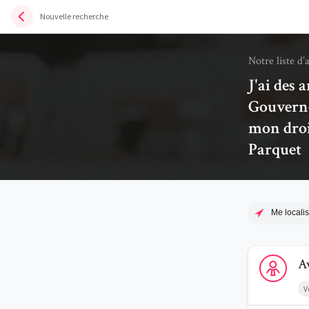
Nouvelle recherche
Notre liste d’
J'ai des 
Gouverne
mon droit
Parquet
Me localis
Voir le profi
A
V