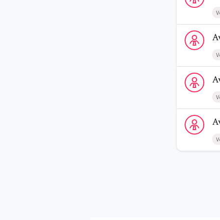
V
Voir le prof
A
V
Voir le profi
A
V
Voir le prof
A
V