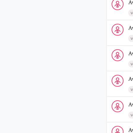
A
V
Voir le profi
A
V
Voir le prof
A
V
Voir le profi
A
V
Voir le prof
A
V
Voir le profi
A