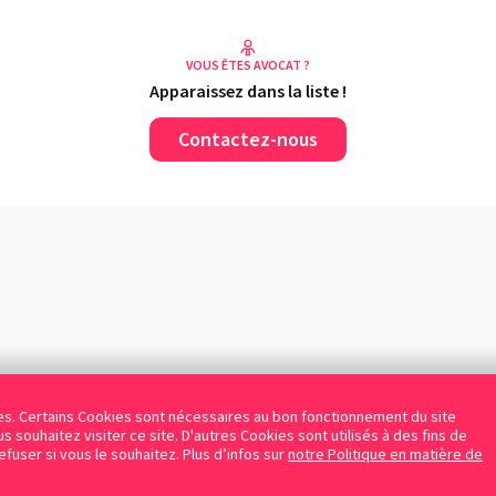
VOUS ÊTES AVOCAT ?
Apparaissez dans la liste !
Contactez-nous
kies. Certains Cookies sont nécessaires au bon fonctionnement du site
s souhaitez visiter ce site. D'autres Cookies sont utilisés à des fins de
refuser si vous le souhaitez. Plus d’infos sur
notre Politique en matière de