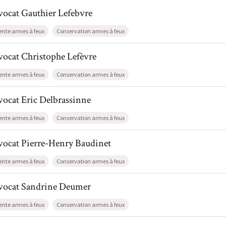
l de AvocatGauthier Lefebvre
vocat
Gauthier
Lefebvre
ente armes à feux
Conservation armes à feux
l de AvocatChristophe Lefèvre
vocat
Christophe
Lefèvre
ente armes à feux
Conservation armes à feux
l de AvocatEric Delbrassinne
vocat
Eric
Delbrassinne
ente armes à feux
Conservation armes à feux
l de AvocatPierre-Henry Baudinet
vocat
Pierre-Henry
Baudinet
ente armes à feux
Conservation armes à feux
il de AvocatSandrine Deumer
vocat
Sandrine
Deumer
ente armes à feux
Conservation armes à feux
l de AvocatFabian Warzée