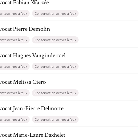
vocat
Fabian
Warzée
ente armes à feux
Conservation armes à feux
l de AvocatPierre Demolin
vocat
Pierre
Demolin
ente armes à feux
Conservation armes à feux
il de AvocatHugues Vangindertael
vocat
Hugues
Vangindertael
ente armes à feux
Conservation armes à feux
l de AvocatMelissa Ciero
vocat
Melissa
Ciero
ente armes à feux
Conservation armes à feux
il de AvocatJean-Pierre Delmotte
vocat
Jean-Pierre
Delmotte
ente armes à feux
Conservation armes à feux
l de AvocatMarie-Laure Daxhelet
vocat
Marie-Laure
Daxhelet