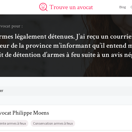
Blog
Trouve un avocat
avocat pour :
armes légalement détenues. J’ai reçu un courri
ur de la province m’informant qu’il entend m
 de détention d’armes à feu suite à un avis né
er
l de AvocatPhilippe Moens
vocat
Philippe
Moens
ente armes à feux
Conservation armes à feux