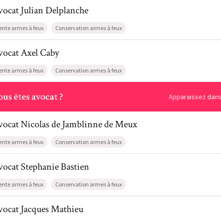
l de AvocatJulian Delplanche
vocat
Julian
Delplanche
ente armes à feux
Conservation armes à feux
l de AvocatAxel Caby
vocat
Axel
Caby
ente armes à feux
Conservation armes à feux
ous
us êtes avocat ?
Apparaissez dans 
il de AvocatNicolas de Jamblinne de Meux
vocat
Nicolas
de Jamblinne de Meux
ente armes à feux
Conservation armes à feux
l de AvocatStephanie Bastien
vocat
Stephanie
Bastien
ente armes à feux
Conservation armes à feux
l de AvocatJacques Mathieu
vocat
Jacques
Mathieu