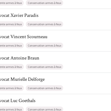
ente armes à feux
Conservation armes à feux
l de AvocatXavier Paradis
vocat
Xavier
Paradis
ente armes à feux
Conservation armes à feux
l de AvocatVincent Scourneau
vocat
Vincent
Scourneau
ente armes à feux
Conservation armes à feux
l de AvocatAntoine Braun
vocat
Antoine
Braun
ente armes à feux
Conservation armes à feux
l de AvocatMurielle Delforge
vocat
Murielle
Delforge
ente armes à feux
Conservation armes à feux
l de AvocatLuc Goethals
vocat
Luc
Goethals
ente armes à feux
Conservation armes à feux