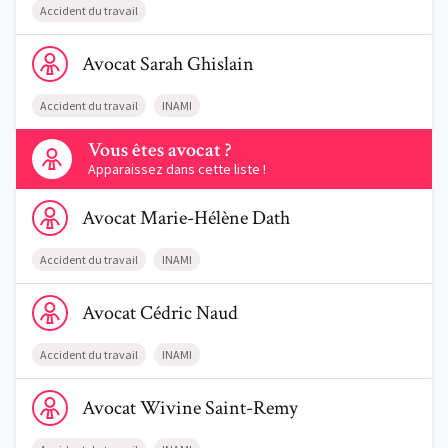
Accident du travail
Voir le profil de AvocatSarah Ghislain
Avocat
Sarah
Ghislain
Accident du travail
INAMI
Contactez-nous
Vous êtes avocat ?
Apparaissez dans cette liste !
Voir le profil de AvocatMarie-Hélène Dath
Avocat
Marie-Hélène
Dath
Accident du travail
INAMI
Voir le profil de AvocatCédric Naud
Avocat
Cédric
Naud
Accident du travail
INAMI
Voir le profil de AvocatWivine Saint-Remy
Avocat
Wivine
Saint-Remy