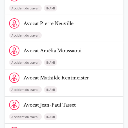
Accident du travail
INAMI
Voir le profil de AvocatPierre Neuville
Avocat
Pierre
Neuville
Accident du travail
Voir le profil de AvocatAmélia Moussaoui
Avocat
Amélia
Moussaoui
Accident du travail
INAMI
Voir le profil de AvocatMathilde Rentmeister
Avocat
Mathilde
Rentmeister
Accident du travail
INAMI
Voir le profil de AvocatJean-Paul Tasset
Avocat
Jean-Paul
Tasset
Accident du travail
INAMI
Voir le profil de AvocatNour Riyahi