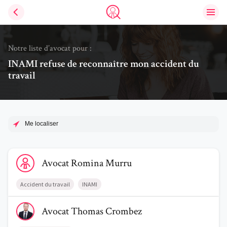
Ouvri
Trouve un avocat
Notre liste d’avocat pour :
INAMI refuse de reconnaître mon accident du
travail
Me localiser
Voir le profil de AvocatRomina Murru
Avocat
Romina
Murru
Accident du travail
INAMI
Voir le profil de AvocatThomas Crombez
Avocat
Thomas
Crombez