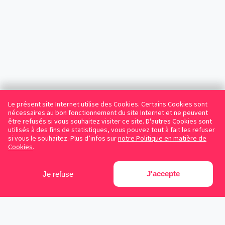
Le présent site Internet utilise des Cookies. Certains Cookies sont
nécessaires au bon fonctionnement du site Internet et ne peuvent
être refusés si vous souhaitez visiter ce site. D'autres Cookies sont
utilisés à des fins de statistiques, vous pouvez tout à fait les refuser
si vous le souhaitez. Plus d’infos sur
notre Politique en matière de
Cookies
.
J'accepte
Je refuse
Facebook
Instagram
LinkedIn