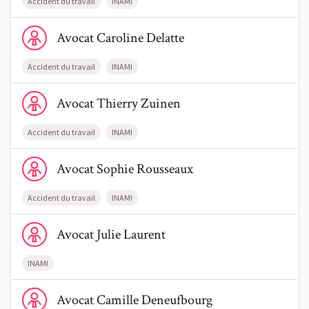
Accident du travail
INAMI
Voir le profil de AvocatCaroline Delatte
Avocat
Caroline
Delatte
Accident du travail
INAMI
Voir le profil de AvocatThierry Zuinen
Avocat
Thierry
Zuinen
Accident du travail
INAMI
Voir le profil de AvocatSophie Rousseaux
Avocat
Sophie
Rousseaux
Accident du travail
INAMI
Voir le profil de AvocatJulie Laurent
Avocat
Julie
Laurent
INAMI
Voir le profil de AvocatCamille Deneufbourg
Avocat
Camille
Deneufbourg