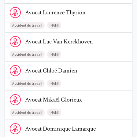
Voir le profil de AvocatLaurence Thyrion
Avocat
Laurence
Thyrion
Accident du travail
INAMI
Voir le profil de AvocatLuc Van Kerckhoven
Avocat
Luc
Van Kerckhoven
Accident du travail
INAMI
Voir le profil de AvocatChloé Damien
Avocat
Chloé
Damien
Accident du travail
INAMI
Voir le profil de AvocatMikaël Glorieux
Avocat
Mikaël
Glorieux
Accident du travail
INAMI
Voir le profil de AvocatDominique Lamarque
Avocat
Dominique
Lamarque