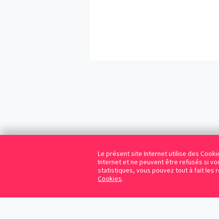
Le présent site Internet utilise des Coo
Internet et ne peuvent être refusés si vou
statistiques, vous pouvez tout à fait les 
Cookies
.