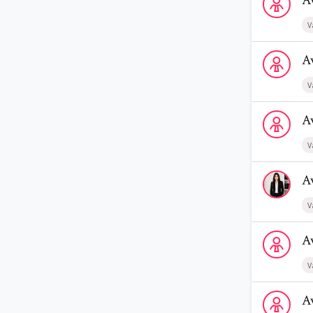
A
V
Voir le profi
A
V
Voir le prof
A
V
Voir le profi
A
V
Voir le profi
A
V
Voir le prof
A