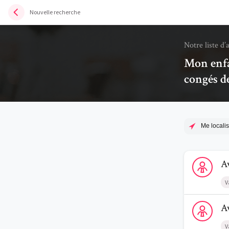
Nouvelle recherche
Notre liste d’
Mon enfa
congés d
Me localis
Voir le prof
A
V
Voir le prof
A
V