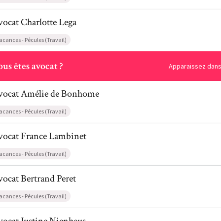
l de AvocatCharlotte Lega
vocat
Charlotte
Lega
acances - Pécules (Travail)
ous
us êtes avocat ?
Apparaissez dans 
il de AvocatAmélie de Bonhome
vocat
Amélie
de Bonhome
acances - Pécules (Travail)
il de AvocatFrance Lambinet
vocat
France
Lambinet
acances - Pécules (Travail)
l de AvocatBertrand Peret
vocat
Bertrand
Peret
acances - Pécules (Travail)
l de AvocatJustine Nienhaus