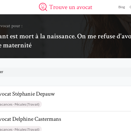
Blog
Trouve un avocat
avocat pour :
nt est mort à la naissance. On me refuse d'avo
e maternité
er
il de AvocatStéphanie Depauw
vocat
Stéphanie
Depauw
acances - Pécules (Travail)
il de AvocatDelphine Castermans
vocat
Delphine
Castermans
acances - Pécules (Travail)