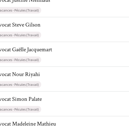
vocat
Justine
Nienhaus
acances - Pécules (Travail)
l de AvocatSteve Gilson
vocat
Steve
Gilson
acances - Pécules (Travail)
il de AvocatGaëlle Jacquemart
vocat
Gaëlle
Jacquemart
acances - Pécules (Travail)
l de AvocatNour Riyahi
vocat
Nour
Riyahi
acances - Pécules (Travail)
l de AvocatSimon Palate
vocat
Simon
Palate
acances - Pécules (Travail)
il de AvocatMadeleine Mathieu
vocat
Madeleine
Mathieu