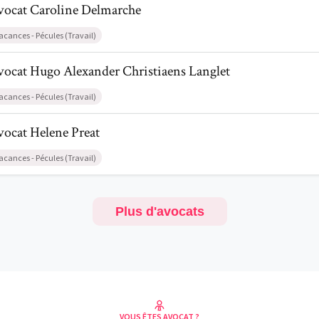
vocat
Caroline
Delmarche
acances - Pécules (Travail)
il de AvocatHugo Alexander Christiaens Langlet
vocat
Hugo Alexander
Christiaens Langlet
acances - Pécules (Travail)
l de AvocatHelene Preat
vocat
Helene
Preat
acances - Pécules (Travail)
Plus d'avocats
VOUS ÊTES AVOCAT ?