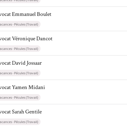
il de AvocatEmmanuel Boulet
vocat
Emmanuel
Boulet
acances - Pécules (Travail)
il de AvocatVéronique Dancot
vocat
Véronique
Dancot
acances - Pécules (Travail)
l de AvocatDavid Jossaar
vocat
David
Jossaar
acances - Pécules (Travail)
il de AvocatYamen Midani
vocat
Yamen
Midani
acances - Pécules (Travail)
l de AvocatSarah Gentile
vocat
Sarah
Gentile
acances - Pécules (Travail)