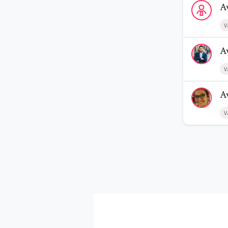
A
V
Voir le prof
A
V
Voir le profi
A
V