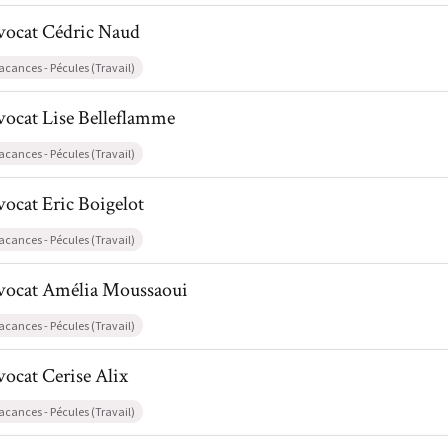
l de AvocatCédric Naud
vocat
Cédric
Naud
acances - Pécules (Travail)
il de AvocatLise Belleflamme
vocat
Lise
Belleflamme
acances - Pécules (Travail)
l de AvocatEric Boigelot
vocat
Eric
Boigelot
acances - Pécules (Travail)
il de AvocatAmélia Moussaoui
vocat
Amélia
Moussaoui
acances - Pécules (Travail)
l de AvocatCerise Alix
vocat
Cerise
Alix
acances - Pécules (Travail)
il de AvocatCaroline Delmarche