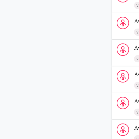
V
Voir le profi
A
V
Voir le prof
A
V
Voir le prof
A
V
Voir le prof
A
V
Voir le profi
A
V