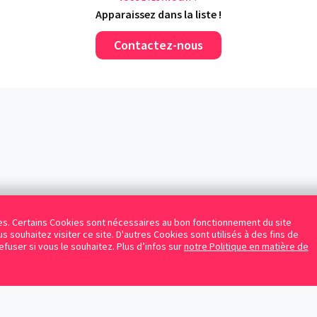
Apparaissez dans la liste !
Contactez-nous
kies. Certains Cookies sont nécessaires au bon fonctionnement du site
s souhaitez visiter ce site. D'autres Cookies sont utilisés à des fins de
refuser si vous le souhaitez. Plus d’infos sur
notre Politique en matière de
Facebook
Instagram
LinkedIn