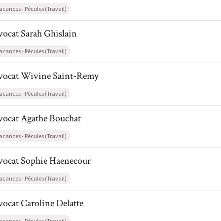
acances - Pécules (Travail)
l de AvocatSarah Ghislain
vocat
Sarah
Ghislain
acances - Pécules (Travail)
il de AvocatWivine Saint-Remy
vocat
Wivine
Saint-Remy
acances - Pécules (Travail)
il de AvocatAgathe Bouchat
vocat
Agathe
Bouchat
acances - Pécules (Travail)
il de AvocatSophie Haenecour
vocat
Sophie
Haenecour
acances - Pécules (Travail)
l de AvocatCaroline Delatte
vocat
Caroline
Delatte
acances - Pécules (Travail)