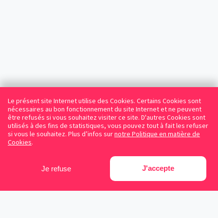
Le présent site Internet utilise des Cookies. Certains Cookies sont
nécessaires au bon fonctionnement du site Internet et ne peuvent
être refusés si vous souhaitez visiter ce site. D'autres Cookies sont
utilisés à des fins de statistiques, vous pouvez tout à fait les refuser
si vous le souhaitez. Plus d’infos sur
notre Politique en matière de
Cookies
.
J'accepte
Je refuse
Facebook
Instagram
LinkedIn