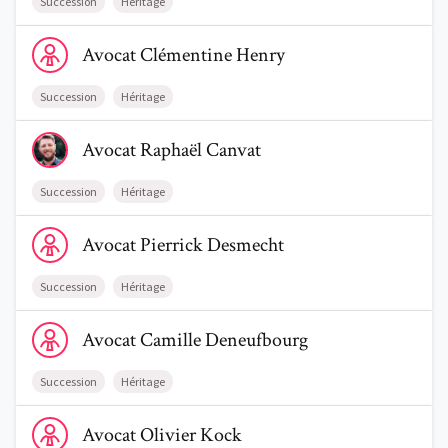
Succession
Héritage
Voir le profil de AvocatClémentine Henry
Avocat
Clémentine
Henry
Succession
Héritage
Voir le profil de AvocatRaphaël Canvat
Avocat
Raphaël
Canvat
Succession
Héritage
Voir le profil de AvocatPierrick Desmecht
Avocat
Pierrick
Desmecht
Succession
Héritage
Voir le profil de AvocatCamille Deneufbourg
Avocat
Camille
Deneufbourg
Succession
Héritage
Voir le profil de AvocatOlivier Kock
Avocat
Olivier
Kock