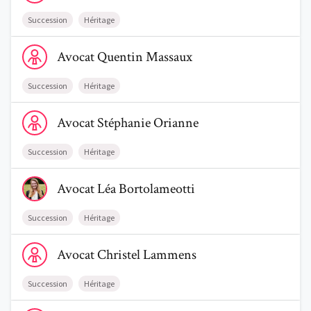
Succession
Héritage
Voir le profil de AvocatQuentin Massaux
Avocat
Quentin
Massaux
Succession
Héritage
Voir le profil de AvocatStéphanie Orianne
Avocat
Stéphanie
Orianne
Succession
Héritage
Voir le profil de AvocatLéa Bortolameotti
Avocat
Léa
Bortolameotti
Succession
Héritage
Voir le profil de AvocatChristel Lammens
Avocat
Christel
Lammens
Succession
Héritage
Voir le profil de AvocatNathalie Guillet