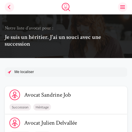
Ouvri
Trouve un avocat
Notre liste d’avocat pour :
Je suis un héritier. J'ai un souci avec une
succession
Me localiser
Voir le profil de AvocatSandrine Job
Avocat
Sandrine
Job
Succession
Héritage
Voir le profil de AvocatJulien Delvallée
Avocat
Julien
Delvallée