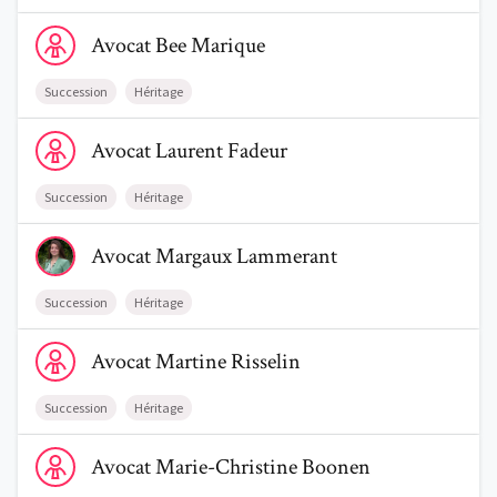
Voir le profil de AvocatBee Marique
Avocat
Bee
Marique
Succession
Héritage
Voir le profil de AvocatLaurent Fadeur
Avocat
Laurent
Fadeur
Succession
Héritage
Voir le profil de AvocatMargaux Lammerant
Avocat
Margaux
Lammerant
Succession
Héritage
Voir le profil de AvocatMartine Risselin
Avocat
Martine
Risselin
Succession
Héritage
Voir le profil de AvocatMarie-Christine Boonen
Avocat
Marie-Christine
Boonen