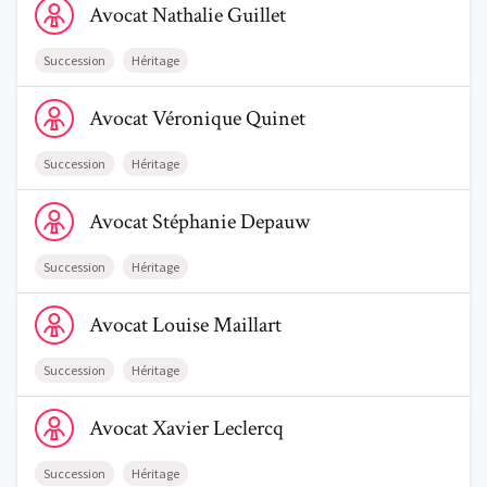
Avocat
Nathalie
Guillet
Succession
Héritage
Voir le profil de AvocatVéronique Quinet
Avocat
Véronique
Quinet
Trouve un avocat
Succession
Héritage
Blog
Voir le profil de AvocatStéphanie Depauw
Avocat
Stéphanie
Depauw
Comment nous vous aidons
Succession
Héritage
Qui sommes-nous
Voir le profil de AvocatLouise Maillart
Avocat
Louise
Maillart
Une start-up 100% indépendante
Succession
Héritage
Voir le profil de AvocatXavier Leclercq
Avocat
Xavier
Leclercq
Succession
Héritage