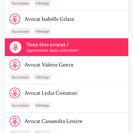
Succession
Héritage
Voir le profil de AvocatIsabelle Gilain
Avocat
Isabelle
Gilain
Succession
Héritage
Contactez-nous
Vous êtes avocat ?
Apparaissez dans cette liste !
Voir le profil de AvocatValérie Genin
Avocat
Valérie
Genin
Succession
Héritage
Voir le profil de AvocatLydia Costanzo
Avocat
Lydia
Costanzo
Succession
Héritage
Voir le profil de AvocatCassandra Lessire
Avocat
Cassandra
Lessire