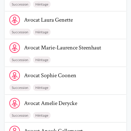
Succession
Héritage
Voir le profil de AvocatLaura Genette
Avocat
Laura
Genette
Succession
Héritage
Voir le profil de AvocatMarie-Laurence Steenhaut
Avocat
Marie-Laurence
Steenhaut
Succession
Héritage
Voir le profil de AvocatSophie Coonen
Avocat
Sophie
Coonen
Succession
Héritage
Voir le profil de AvocatAmelie Derycke
Avocat
Amelie
Derycke
Succession
Héritage
Voir le profil de AvocatAnouk Gallemaert