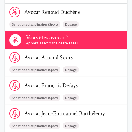
Voir le profil de AvocatRenaud Duchêne
Avocat
Renaud
Duchêne
Sanctions disciplinaires (Sport)
Dopage
Contactez-nous
Vous êtes avocat ?
Apparaissez dans cette liste !
Voir le profil de AvocatArnaud Soors
Avocat
Arnaud
Soors
Sanctions disciplinaires (Sport)
Dopage
Voir le profil de AvocatFrançois Defays
Avocat
François
Defays
Sanctions disciplinaires (Sport)
Dopage
Voir le profil de AvocatJean-Emmanuel Barthélemy
Avocat
Jean-Emmanuel
Barthélemy
Sanctions disciplinaires (Sport)
Dopage