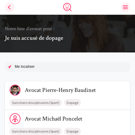
Ouvri
Trouve un avocat
Notre liste d’avocat pour :
Je suis accusé de dopage
Me localiser
Voir le profil de AvocatPierre-Henry Baudinet
Avocat
Pierre-Henry
Baudinet
Sanctions disciplinaires (Sport)
Dopage
Voir le profil de AvocatMichaël Poncelet
Avocat
Michaël
Poncelet
Sanctions disciplinaires (Sport)
Dopage