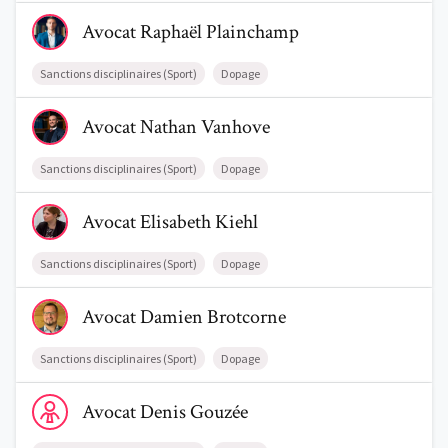
Voir le profil de AvocatRaphaël Plainchamp
Avocat
Raphaël
Plainchamp
Sanctions disciplinaires (Sport)
Dopage
Trouve un avocat
Voir le profil de AvocatNathan Vanhove
Avocat
Nathan
Vanhove
Blog
Comment nous vous aidons
Sanctions disciplinaires (Sport)
Dopage
Voir le profil de AvocatElisabeth Kiehl
Qui sommes-nous
Avocat
Elisabeth
Kiehl
Une start-up 100% indépendante
Sanctions disciplinaires (Sport)
Dopage
Voir le profil de AvocatDamien Brotcorne
Avocat
Damien
Brotcorne
Sanctions disciplinaires (Sport)
Dopage
Voir le profil de AvocatDenis Gouzée
Avocat
Denis
Gouzée