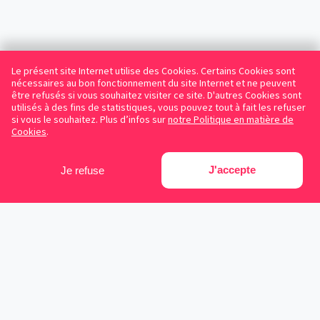
Le présent site Internet utilise des Cookies. Certains Cookies sont
nécessaires au bon fonctionnement du site Internet et ne peuvent
être refusés si vous souhaitez visiter ce site. D'autres Cookies sont
utilisés à des fins de statistiques, vous pouvez tout à fait les refuser
si vous le souhaitez. Plus d’infos sur
notre Politique en matière de
Cookies
.
J'accepte
Je refuse
Facebook
Instagram
LinkedIn
Avocats référencés
Contrats gratuits
Blog
Cookies
Protection des données personnelles