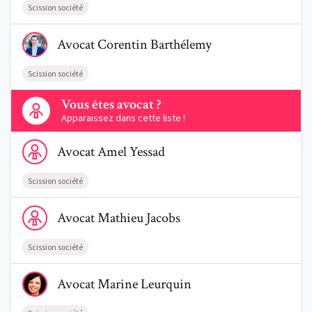
Scission société
Voir le profil de AvocatCorentin Barthélemy
Avocat
Corentin
Barthélemy
Scission société
Contactez-nous
Vous êtes avocat ?
Apparaissez dans cette liste !
Voir le profil de AvocatAmel Yessad
Avocat
Amel
Yessad
Scission société
Voir le profil de AvocatMathieu Jacobs
Avocat
Mathieu
Jacobs
Scission société
Voir le profil de AvocatMarine Leurquin
Avocat
Marine
Leurquin