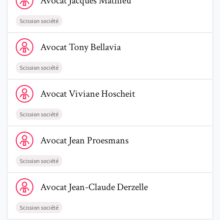
Avocat
Jacques
Mathieu
Scission société
Voir le profil de AvocatTony Bellavia
Avocat
Tony
Bellavia
Scission société
Voir le profil de AvocatViviane Hoscheit
Avocat
Viviane
Hoscheit
Scission société
Voir le profil de AvocatJean Proesmans
Avocat
Jean
Proesmans
Scission société
Voir le profil de AvocatJean-Claude Derzelle
Avocat
Jean-Claude
Derzelle
Scission société