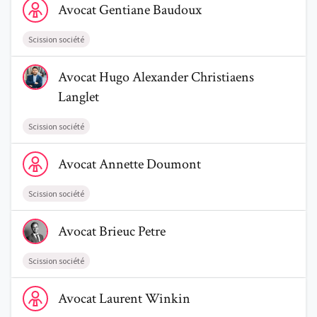
Avocat
Gentiane
Baudoux
Scission société
Voir le profil de AvocatHugo Alexander Christiaens Langlet
Avocat
Hugo Alexander
Christiaens
Langlet
Trouve un avocat
Scission société
Blog
Voir le profil de AvocatAnnette Doumont
Avocat
Annette
Doumont
Comment nous vous aidons
Scission société
Qui sommes-nous
Voir le profil de AvocatBrieuc Petre
Une start-up 100% indépendante
Avocat
Brieuc
Petre
Scission société
Voir le profil de AvocatLaurent Winkin
Avocat
Laurent
Winkin