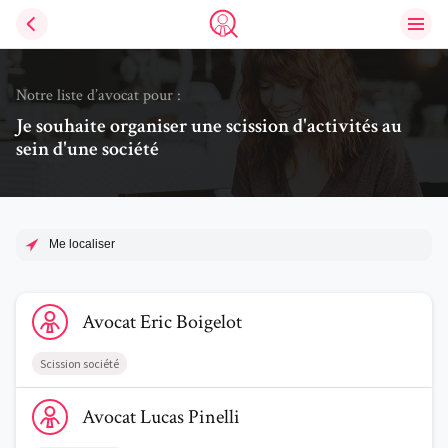
Ouvri
Trouve un avocat
Notre liste d’avocat pour :
Je souhaite organiser une scission d'activités au
sein d'une société
Me localiser
Voir le profil de AvocatEric Boigelot
Avocat
Eric
Boigelot
Scission société
Voir le profil de AvocatLucas Pinelli
Avocat
Lucas
Pinelli