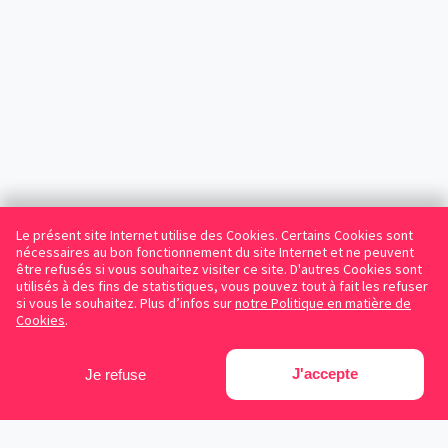
Le présent site Internet utilise des Cookies. Certains Cookies sont
nécessaires au bon fonctionnement du site Internet et ne peuvent
être refusés si vous souhaitez visiter ce site. D'autres Cookies sont
utilisés à des fins de statistiques, vous pouvez tout à fait les refuser
si vous le souhaitez. Plus d’infos sur
notre Politique en matière de
Cookies
.
J'accepte
Je refuse
Facebook
Instagram
LinkedIn