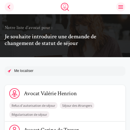
Ouvri
Trouve un avocat
Notre liste d’avocat pour :
Je souhaite introduire une demande de
changement de statut de séjour
Me localiser
Voir le profil de AvocatValérie Henrion
Avocat
Valérie
Henrion
Refus d'autorisation de séjour
Séjour des étrangers
Régularisation de séjour
Voir le profil de AvocatCarine de Troyer