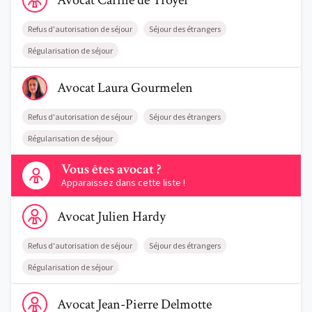
Avocat
Carine
de Troyer
Refus d'autorisation de séjour
Séjour des étrangers
Régularisation de séjour
Voir le profil de AvocatLaura Gourmelen
Avocat
Laura
Gourmelen
Refus d'autorisation de séjour
Séjour des étrangers
Régularisation de séjour
Contactez-nous
Vous êtes avocat ?
Apparaissez dans cette liste !
Voir le profil de AvocatJulien Hardy
Avocat
Julien
Hardy
Refus d'autorisation de séjour
Séjour des étrangers
Régularisation de séjour
Voir le profil de AvocatJean-Pierre Delmotte
Avocat
Jean-Pierre
Delmotte