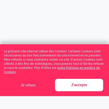
Le présent site Internet utilise des Cookies. Certains Cookies sont
nécessaires au bon fonctionnement du site Internet et ne peuvent
être refusés si vous souhaitez visiter ce site. D'autres Cookies sont
utilisés à des fins de statistiques, vous pouvez tout à fait les refuser
si vous le souhaitez. Plus d’infos sur
notre Politique en matière de
Cookies
.
J'accepte
Je refuse
Facebook
Instagram
LinkedIn