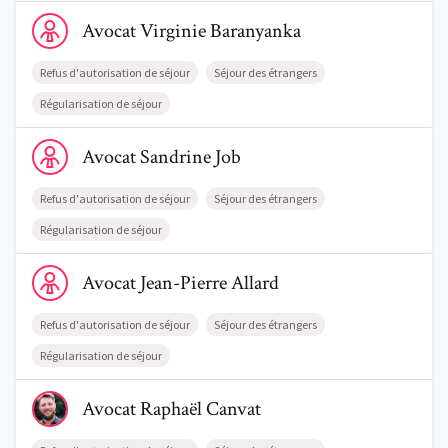
Voir le profil de AvocatVirginie Baranyanka
Avocat
Virginie
Baranyanka
Refus d'autorisation de séjour
Séjour des étrangers
Régularisation de séjour
Voir le profil de AvocatSandrine Job
Trouve un avocat
Avocat
Sandrine
Job
Blog
Refus d'autorisation de séjour
Séjour des étrangers
Comment nous vous aidons
Régularisation de séjour
Voir le profil de AvocatJean-Pierre Allard
Qui sommes-nous
Avocat
Jean-Pierre
Allard
Une start-up 100% indépendante
Refus d'autorisation de séjour
Séjour des étrangers
Régularisation de séjour
Voir le profil de AvocatRaphaël Canvat
Avocat
Raphaël
Canvat