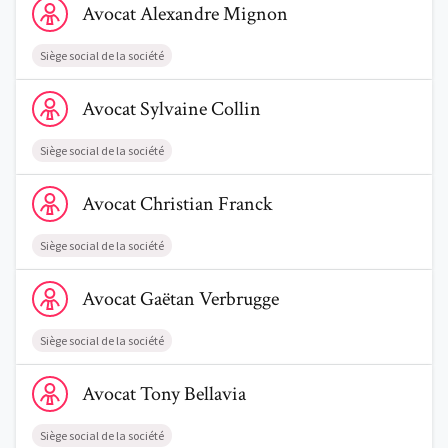
Avocat
Alexandre
Mignon
Siège social de la société
Voir le profil de AvocatSylvaine Collin
Avocat
Sylvaine
Collin
Trouve un avocat
Siège social de la société
Blog
Voir le profil de AvocatChristian Franck
Avocat
Christian
Franck
Comment nous vous aidons
Siège social de la société
Qui sommes-nous
Voir le profil de AvocatGaëtan Verbrugge
Avocat
Gaëtan
Verbrugge
Une start-up 100% indépendante
Siège social de la société
Voir le profil de AvocatTony Bellavia
Avocat
Tony
Bellavia
Siège social de la société