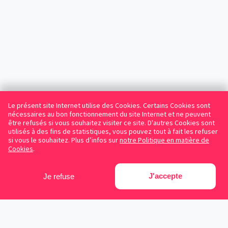
Le présent site Internet utilise des Cookies. Certains Cookies sont
nécessaires au bon fonctionnement du site Internet et ne peuvent
être refusés si vous souhaitez visiter ce site. D'autres Cookies sont
utilisés à des fins de statistiques, vous pouvez tout à fait les refuser
si vous le souhaitez. Plus d’infos sur
notre Politique en matière de
Cookies
.
J'accepte
Je refuse
Facebook
Instagram
LinkedIn