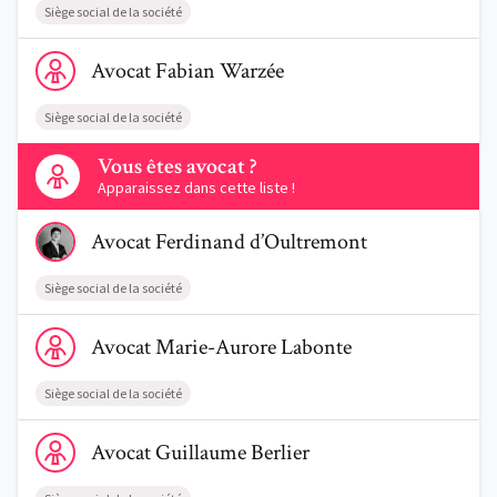
Siège social de la société
Voir le profil de AvocatFabian Warzée
Avocat
Fabian
Warzée
Siège social de la société
Contactez-nous
Vous êtes avocat ?
Apparaissez dans cette liste !
Voir le profil de AvocatFerdinand d’Oultremont
Avocat
Ferdinand
d’Oultremont
Siège social de la société
Voir le profil de AvocatMarie-Aurore Labonte
Avocat
Marie-Aurore
Labonte
Siège social de la société
Voir le profil de AvocatGuillaume Berlier
Avocat
Guillaume
Berlier