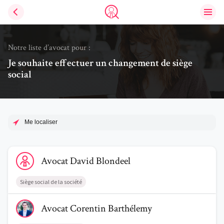
Ouvri
Trouve un avocat
Notre liste d’avocat pour :
Je souhaite effectuer un changement de siège
social
Me localiser
Voir le profil de AvocatDavid Blondeel
Avocat
David
Blondeel
Siège social de la société
Voir le profil de AvocatCorentin Barthélemy
Avocat
Corentin
Barthélemy