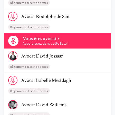
Règlement collectif de dettes
Voir le profil de AvocatRodolphe de San
Avocat
Rodolphe
de San
Règlement collectif de dettes
Contactez-nous
Vous êtes avocat ?
Apparaissez dans cette liste !
Voir le profil de AvocatDavid Jossaar
Avocat
David
Jossaar
Règlement collectif de dettes
Voir le profil de AvocatIsabelle Mestdagh
Avocat
Isabelle
Mestdagh
Règlement collectif de dettes
Voir le profil de AvocatDavid Willems
Avocat
David
Willems