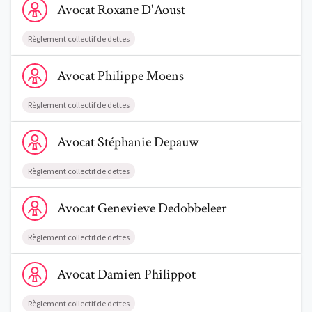
Avocat
Roxane
D'Aoust
Règlement collectif de dettes
Voir le profil de AvocatPhilippe Moens
Avocat
Philippe
Moens
Trouve un avocat
Règlement collectif de dettes
Voir le profil de AvocatStéphanie Depauw
Blog
Avocat
Stéphanie
Depauw
Comment nous vous aidons
Règlement collectif de dettes
Qui sommes-nous
Voir le profil de AvocatGenevieve Dedobbeleer
Avocat
Genevieve
Dedobbeleer
Une start-up 100% indépendante
Règlement collectif de dettes
Voir le profil de AvocatDamien Philippot
Avocat
Damien
Philippot
Règlement collectif de dettes