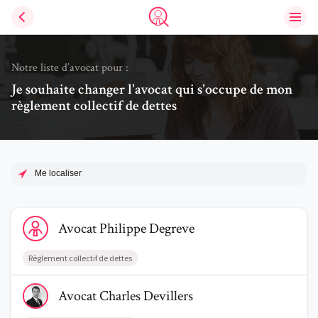
Ouvri
Trouve un avocat
Notre liste d’avocat pour :
Je souhaite changer l'avocat qui s'occupe de mon
règlement collectif de dettes
Me localiser
Voir le profil de AvocatPhilippe Degreve
Avocat
Philippe
Degreve
Règlement collectif de dettes
Voir le profil de AvocatCharles Devillers
Avocat
Charles
Devillers