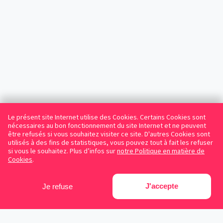
Le présent site Internet utilise des Cookies. Certains Cookies sont
nécessaires au bon fonctionnement du site Internet et ne peuvent
être refusés si vous souhaitez visiter ce site. D'autres Cookies sont
utilisés à des fins de statistiques, vous pouvez tout à fait les refuser
si vous le souhaitez. Plus d’infos sur
notre Politique en matière de
Cookies
.
J'accepte
Je refuse
Facebook
Instagram
LinkedIn