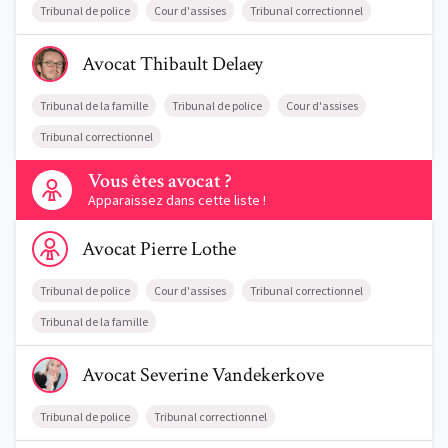
Tribunal de police
Cour d'assises
Tribunal correctionnel
Voir le profil de AvocatThibault Delaey
Avocat
Thibault
Delaey
Tribunal de la famille
Tribunal de police
Cour d'assises
Tribunal correctionnel
Contactez-nous
Vous êtes avocat ?
Apparaissez dans cette liste !
Voir le profil de AvocatPierre Lothe
Avocat
Pierre
Lothe
Tribunal de police
Cour d'assises
Tribunal correctionnel
Tribunal de la famille
Voir le profil de AvocatSeverine Vandekerkove
Avocat
Severine
Vandekerkove
Tribunal de police
Tribunal correctionnel