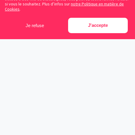
si vous le souhaitez. Plus d’infos sur
notre Politique en matière de
Cookies
.
J'accepte
Je refuse
Facebook
Instagram
LinkedIn
Avocats référencés
Contrats gratuits
Blog
Cookies
Protection des données personnelles
Conditions d’utilisation
Mentions légales
Sitemap
Contacter Symplicy