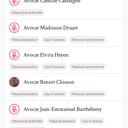
Avocat
Camille
Castaigne
Tribunal de la famille
Voir le profil de AvocatMadisson Druart
Avocat
Madisson
Druart
Tribunal de police
Cour d'assises
Tribunal correctionnel
Voir le profil de AvocatElvira Heyen
Avocat
Elvira
Heyen
Tribunal de police
Cour d'assises
Tribunal correctionnel
Voir le profil de AvocatBenoit Closson
Avocat
Benoit
Closson
Tribunal de police
Cour d'assises
Tribunal correctionnel
Voir le profil de AvocatJean-Emmanuel Barthélemy
Avocat
Jean-Emmanuel
Barthélemy
Tribunal de la famille
Tribunal de police
Cour d'assises