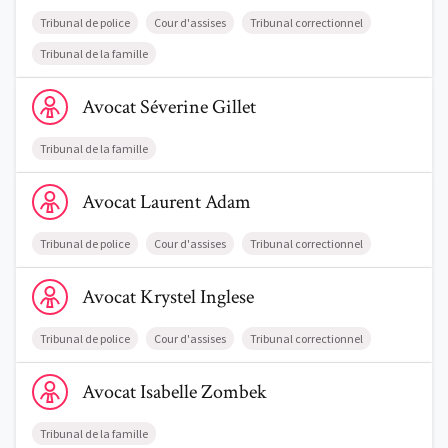
Tribunal de police
Cour d'assises
Tribunal correctionnel
Tribunal de la famille
Voir le profil de AvocatSéverine Gillet
Avocat
Séverine
Gillet
Tribunal de la famille
Voir le profil de AvocatLaurent Adam
Avocat
Laurent
Adam
Trouve un avocat
Tribunal de police
Cour d'assises
Tribunal correctionnel
Blog
Voir le profil de AvocatKrystel Inglese
Avocat
Krystel
Inglese
Comment nous vous aidons
Tribunal de police
Cour d'assises
Tribunal correctionnel
Qui sommes-nous
Voir le profil de AvocatIsabelle Zombek
Avocat
Isabelle
Zombek
Une start-up 100% indépendante
Tribunal de la famille