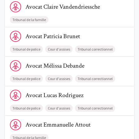
Voir le profil de AvocatClaire Vandendriessche
Avocat
Claire
Vandendriessche
Tribunal de la famille
Voir le profil de AvocatPatricia Brunet
Avocat
Patricia
Brunet
Tribunal de police
Cour d'assises
Tribunal correctionnel
Voir le profil de AvocatMélissa Debande
Avocat
Mélissa
Debande
Tribunal de police
Cour d'assises
Tribunal correctionnel
Voir le profil de AvocatLucas Rodriguez
Avocat
Lucas
Rodriguez
Tribunal de police
Cour d'assises
Tribunal correctionnel
Voir le profil de AvocatEmmanuelle Attout
Avocat
Emmanuelle
Attout
Tribunal de la famille