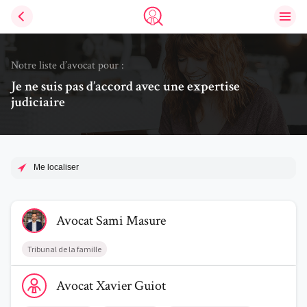
Ouvri
Trouve un avocat
Notre liste d’avocat pour :
Je ne suis pas d’accord avec une expertise
judiciaire
Me localiser
Voir le profil de AvocatSami Masure
Avocat
Sami
Masure
Tribunal de la famille
Voir le profil de AvocatXavier Guiot
Avocat
Xavier
Guiot