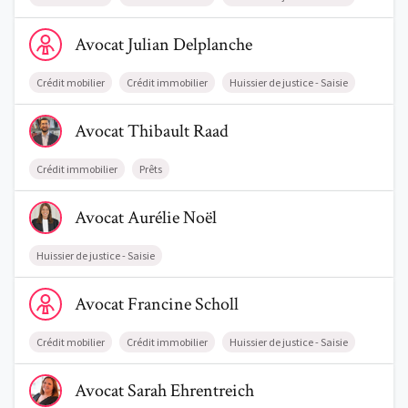
Voir le profil de AvocatJulian Delplanche
Avocat
Julian
Delplanche
Crédit mobilier
Crédit immobilier
Huissier de justice - Saisie
Voir le profil de AvocatThibault Raad
Avocat
Thibault
Raad
Crédit immobilier
Prêts
Voir le profil de AvocatAurélie Noël
Avocat
Aurélie
Noël
Huissier de justice - Saisie
Voir le profil de AvocatFrancine Scholl
Avocat
Francine
Scholl
Crédit mobilier
Crédit immobilier
Huissier de justice - Saisie
Voir le profil de AvocatSarah Ehrentreich
Avocat
Sarah
Ehrentreich