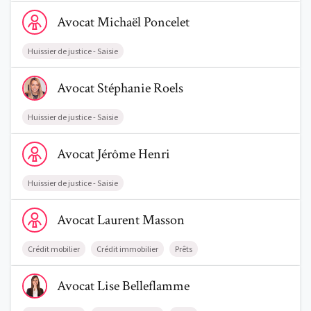
Voir le profil de AvocatMichaël Poncelet
Avocat
Michaël
Poncelet
Huissier de justice - Saisie
Voir le profil de AvocatStéphanie Roels
Avocat
Stéphanie
Roels
Huissier de justice - Saisie
Voir le profil de AvocatJérôme Henri
Avocat
Jérôme
Henri
Huissier de justice - Saisie
Voir le profil de AvocatLaurent Masson
Avocat
Laurent
Masson
Crédit mobilier
Crédit immobilier
Prêts
Voir le profil de AvocatLise Belleflamme
Avocat
Lise
Belleflamme