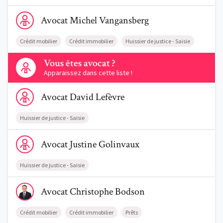
Voir le profil de AvocatMichel Vangansberg
Avocat
Michel
Vangansberg
Crédit mobilier
Crédit immobilier
Huissier de justice - Saisie
Contactez-nous
Vous êtes avocat ?
Apparaissez dans cette liste !
Voir le profil de AvocatDavid Lefèvre
Avocat
David
Lefèvre
Huissier de justice - Saisie
Voir le profil de AvocatJustine Golinvaux
Avocat
Justine
Golinvaux
Huissier de justice - Saisie
Voir le profil de AvocatChristophe Bodson
Avocat
Christophe
Bodson
Crédit mobilier
Crédit immobilier
Prêts