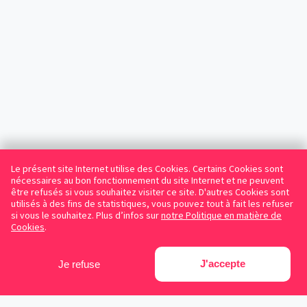
Le présent site Internet utilise des Cookies. Certains Cookies sont
nécessaires au bon fonctionnement du site Internet et ne peuvent
être refusés si vous souhaitez visiter ce site. D'autres Cookies sont
utilisés à des fins de statistiques, vous pouvez tout à fait les refuser
si vous le souhaitez. Plus d’infos sur
notre Politique en matière de
Cookies
.
J'accepte
Je refuse
Facebook
Instagram
LinkedIn