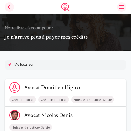
Ouvri
Trouve un avocat
Notre liste d’avocat pour :
Je n'arrive plus à payer mes crédits
Me localiser
Voir le profil de AvocatDomitien Higiro
Avocat
Domitien
Higiro
Crédit mobilier
Crédit immobilier
Huissier de justice - Saisie
Voir le profil de AvocatNicolas Denis
Avocat
Nicolas
Denis
Huissier de justice - Saisie