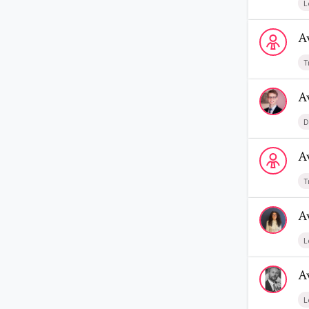
L
Voir le profi
A
T
Voir le profi
A
D
Voir le prof
A
T
Voir le profi
A
L
Voir le prof
A
L