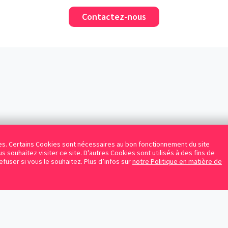
Contactez-nous
kies. Certains Cookies sont nécessaires au bon fonctionnement du site
s souhaitez visiter ce site. D'autres Cookies sont utilisés à des fins de
refuser si vous le souhaitez. Plus d’infos sur
notre Politique en matière de
Facebook
Instagram
LinkedIn
Avocats référencés
Contrats gratuits
Blog