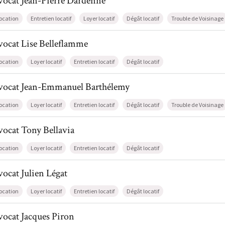
vocat
Jean-Pierre
Dardenne
ocation
Entretien locatif
Loyer locatif
Dégât locatif
Trouble de Voisinage
il de AvocatLise Belleflamme
vocat
Lise
Belleflamme
ocation
Loyer locatif
Entretien locatif
Dégât locatif
il de AvocatJean-Emmanuel Barthélemy
vocat
Jean-Emmanuel
Barthélemy
ocation
Loyer locatif
Entretien locatif
Dégât locatif
Trouble de Voisinage
l de AvocatTony Bellavia
vocat
Tony
Bellavia
ocation
Loyer locatif
Entretien locatif
Dégât locatif
l de AvocatJulien Légat
vocat
Julien
Légat
ocation
Loyer locatif
Entretien locatif
Dégât locatif
l de AvocatJacques Piron
vocat
Jacques
Piron