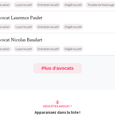
ocation
Loyer locatif
Entretien locatif
Dégât locatif
Trouble de Voisinage
l de AvocatLaurence Paulet
vocat
Laurence
Paulet
ocation
Loyer locatif
Entretien locatif
Dégât locatif
l de AvocatNicolas Baudart
vocat
Nicolas
Baudart
ocation
Loyer locatif
Entretien locatif
Dégât locatif
Plus d'avocats
VOUS ÊTES AVOCAT ?
Apparaissez dans la liste !