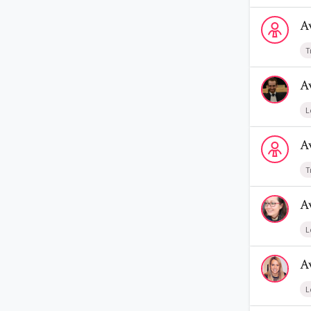
Voir le profi
A
T
Voir le prof
A
L
Voir le profi
A
T
Voir le profi
A
L
Voir le profi
A
L