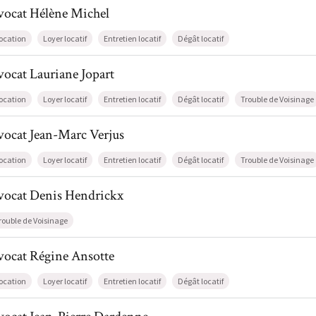
l de AvocatHélène Michel
vocat
Hélène
Michel
ocation
Loyer locatif
Entretien locatif
Dégât locatif
l de AvocatLauriane Jopart
vocat
Lauriane
Jopart
ocation
Loyer locatif
Entretien locatif
Dégât locatif
Trouble de Voisinage
l de AvocatJean-Marc Verjus
vocat
Jean-Marc
Verjus
ocation
Loyer locatif
Entretien locatif
Dégât locatif
Trouble de Voisinage
l de AvocatDenis Hendrickx
vocat
Denis
Hendrickx
rouble de Voisinage
il de AvocatRégine Ansotte
vocat
Régine
Ansotte
ocation
Loyer locatif
Entretien locatif
Dégât locatif
il de AvocatJean-Pierre Dardenne