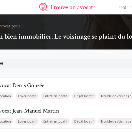
Blog
Trouve un avocat
avocat pour :
n bien immobilier. Le voisinage se plaint du l
er
l de AvocatDenis Gouzée
vocat
Denis
Gouzée
ocation
Loyer locatif
Entretien locatif
Dégât locatif
Trouble de Voisinage
il de AvocatJean-Manuel Martin
vocat
Jean-Manuel
Martin
ocation
Loyer locatif
Entretien locatif
Dégât locatif
Trouble de Voisinage
l de AvocatJoris Winberg