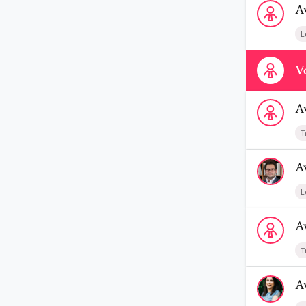
A
L
Contactez-n
Vo
Voir le prof
A
T
Voir le profi
A
L
Voir le profi
A
T
Voir le profi
A