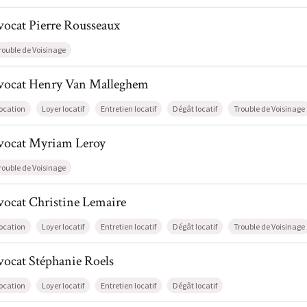
l de AvocatPierre Rousseaux
vocat
Pierre
Rousseaux
rouble de Voisinage
il de AvocatHenry Van Malleghem
vocat
Henry
Van Malleghem
ocation
Loyer locatif
Entretien locatif
Dégât locatif
Trouble de Voisinage
l de AvocatMyriam Leroy
vocat
Myriam
Leroy
rouble de Voisinage
l de AvocatChristine Lemaire
vocat
Christine
Lemaire
ocation
Loyer locatif
Entretien locatif
Dégât locatif
Trouble de Voisinage
l de AvocatStéphanie Roels
vocat
Stéphanie
Roels
ocation
Loyer locatif
Entretien locatif
Dégât locatif