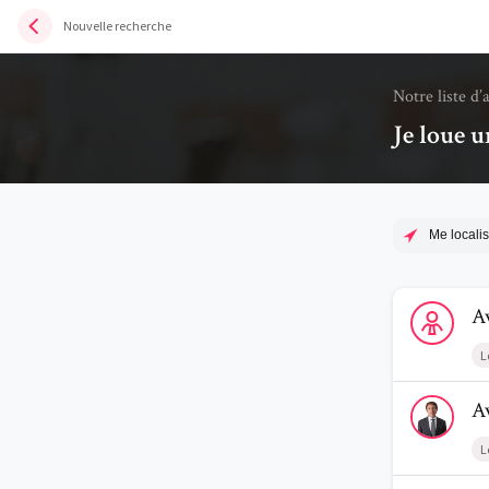
Nouvelle recherche
Notre liste d’
Je loue u
Me localis
Voir le profi
A
L
Voir le prof
A
L
Voir le profi