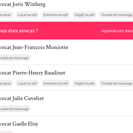
vocat
Joris
Winberg
ocation
Loyer locatif
Entretien locatif
Dégât locatif
Trouble de Voisinage
ous
us êtes avocat ?
Apparaissez dans 
il de AvocatJean-François Moniotte
vocat
Jean-François
Moniotte
rouble de Voisinage
l de AvocatPierre-Henry Baudinet
vocat
Pierre-Henry
Baudinet
ocation
Loyer locatif
Entretien locatif
Dégât locatif
Trouble de Voisinage
l de AvocatJulie Cuvelier
vocat
Julie
Cuvelier
rouble de Voisinage
l de AvocatGaelle Eloy
vocat
Gaelle
Eloy