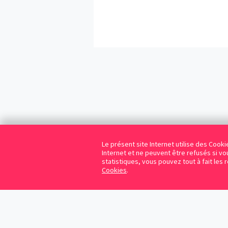
Le présent site Internet utilise des Coo
Internet et ne peuvent être refusés si vou
statistiques, vous pouvez tout à fait les 
Cookies
.