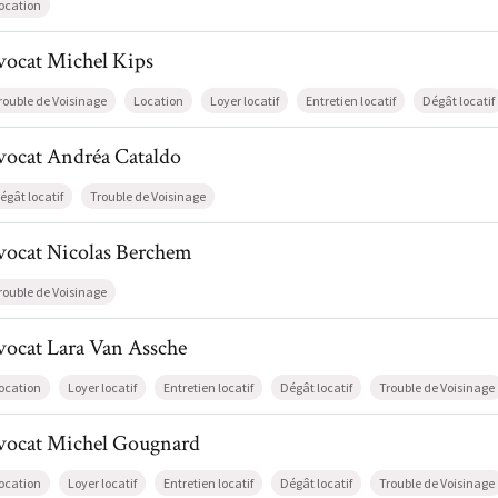
ocation
l de AvocatMichel Kips
vocat
Michel
Kips
rouble de Voisinage
Location
Loyer locatif
Entretien locatif
Dégât locatif
l de AvocatAndréa Cataldo
vocat
Andréa
Cataldo
égât locatif
Trouble de Voisinage
il de AvocatNicolas Berchem
vocat
Nicolas
Berchem
rouble de Voisinage
l de AvocatLara Van Assche
vocat
Lara
Van Assche
ocation
Loyer locatif
Entretien locatif
Dégât locatif
Trouble de Voisinage
il de AvocatMichel Gougnard
vocat
Michel
Gougnard
ocation
Loyer locatif
Entretien locatif
Dégât locatif
Trouble de Voisinage