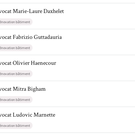
l de AvocatMarie-Laure Daxhelet
vocat
Marie-Laure
Daxhelet
énovation bâtiment
l de AvocatFabrizio Guttadauria
vocat
Fabrizio
Guttadauria
énovation bâtiment
l de AvocatOlivier Haenecour
vocat
Olivier
Haenecour
énovation bâtiment
il de AvocatMitra Bigham
vocat
Mitra
Bigham
énovation bâtiment
l de AvocatLudovic Marnette
vocat
Ludovic
Marnette
énovation bâtiment