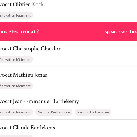
vocat
Olivier
Kock
énovation bâtiment
ous
us êtes avocat ?
Apparaissez dans 
il de AvocatChristophe Chardon
vocat
Christophe
Chardon
énovation bâtiment
il de AvocatMathieu Jonas
vocat
Mathieu
Jonas
énovation bâtiment
il de AvocatJean-Emmanuel Barthélemy
vocat
Jean-Emmanuel
Barthélemy
énovation bâtiment
Service d'urbanisme
Permis d'urbanisme
il de AvocatClaude Eerdekens
vocat
Claude
Eerdekens