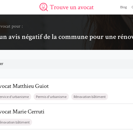
Blog
Trouve un avocat
avocat pour :
u un avis négatif de la commune pour une réno
er
l de AvocatMatthieu Guiot
vocat
Matthieu
Guiot
ervice d'urbanisme
Permis d'urbanisme
Rénovation bâtiment
l de AvocatMarie Cerruti
vocat
Marie
Cerruti
énovation bâtiment
l de AvocatOlivier Kock