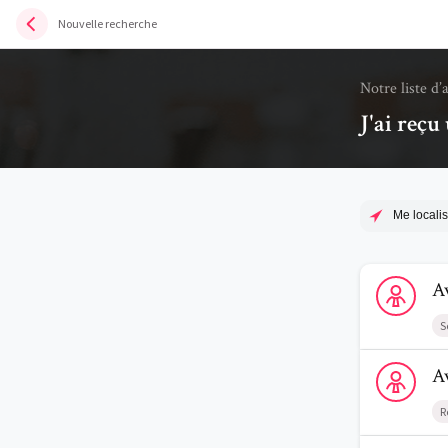
Nouvelle recherche
Notre liste d’
J'ai reç
Me localis
Voir le profi
A
S
Voir le profi
A
R
Voir le profi