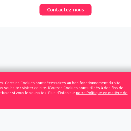
Contactez-nous
kies. Certains Cookies sont nécessaires au bon fonctionnement du site
s souhaitez visiter ce site. D'autres Cookies sont utilisés à des fins de
refuser si vous le souhaitez. Plus d’infos sur
notre Politique en matière de
Facebook
Instagram
LinkedIn
Avocats référencés
Contrats gratuits
Blog