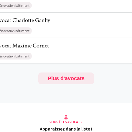
énovation bâtiment
il de AvocatCharlotte Ganhy
vocat
Charlotte
Ganhy
énovation bâtiment
il de AvocatMaxime Cornet
vocat
Maxime
Cornet
énovation bâtiment
Plus d'avocats
VOUS ÊTES AVOCAT ?
Apparaissez dans la liste !