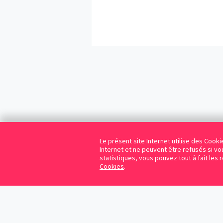
Le présent site Internet utilise des Coo
Internet et ne peuvent être refusés si vou
statistiques, vous pouvez tout à fait les 
Cookies
.