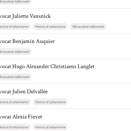
énovation bâtiment
l de AvocatJuliette Vansnick
vocat
Juliette
Vansnick
ervice d'urbanisme
Permis d'urbanisme
Rénovation bâtiment
il de AvocatBenjamin Auquier
vocat
Benjamin
Auquier
énovation bâtiment
il de AvocatHugo Alexander Christiaens Langlet
vocat
Hugo Alexander
Christiaens Langlet
énovation bâtiment
l de AvocatJulien Delvallée
vocat
Julien
Delvallée
ervice d'urbanisme
Permis d'urbanisme
l de AvocatAlexia Fievet
vocat
Alexia
Fievet
ervice d'urbanisme
Permis d'urbanisme