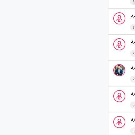
R
Voir le profi
A
S
Voir le prof
A
R
Voir le prof
A
R
Voir le profi
A
S
Voir le profi
A
S