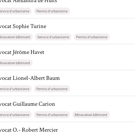
vocat
Alexandra
de Hults
ervice d'urbanisme
Permis d'urbanisme
l de AvocatSophie Turine
vocat
Sophie
Turine
énovation bâtiment
Service d'urbanisme
Permis d'urbanisme
il de AvocatJérôme Havet
vocat
Jérôme
Havet
énovation bâtiment
il de AvocatLionel-Albert Baum
vocat
Lionel-Albert
Baum
ervice d'urbanisme
Permis d'urbanisme
l de AvocatGuillaume Carion
vocat
Guillaume
Carion
ervice d'urbanisme
Permis d'urbanisme
Rénovation bâtiment
l de AvocatO.- Robert Mercier
vocat
O.- Robert
Mercier