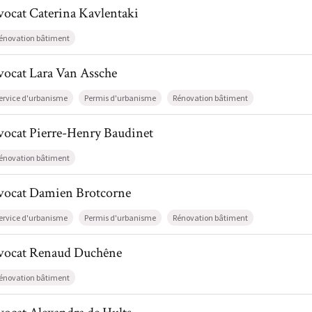
l de AvocatCaterina Kavlentaki
vocat
Caterina
Kavlentaki
énovation bâtiment
l de AvocatLara Van Assche
vocat
Lara
Van Assche
ervice d'urbanisme
Permis d'urbanisme
Rénovation bâtiment
l de AvocatPierre-Henry Baudinet
vocat
Pierre-Henry
Baudinet
énovation bâtiment
il de AvocatDamien Brotcorne
vocat
Damien
Brotcorne
ervice d'urbanisme
Permis d'urbanisme
Rénovation bâtiment
il de AvocatRenaud Duchêne
vocat
Renaud
Duchêne
énovation bâtiment
l de AvocatAlexandra de Hults