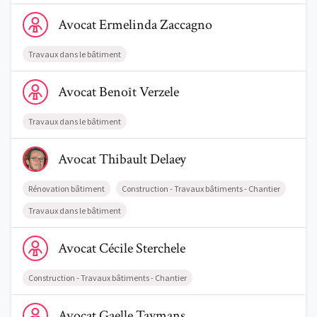
Comment nous vous aidons
Voir le profil de AvocatErmelinda Zaccagno
Avocat
Ermelinda
Zaccagno
Qui sommes-nous
Travaux dans le bâtiment
Une start-up 100% indépendante
Voir le profil de AvocatBenoît Verzele
Avocat
Benoît
Verzele
Travaux dans le bâtiment
Voir le profil de AvocatThibault Delaey
Avocat
Thibault
Delaey
Rénovation bâtiment
Construction - Travaux bâtiments - Chantier
Travaux dans le bâtiment
Voir le profil de AvocatCécile Sterchele
Avocat
Cécile
Sterchele
Construction - Travaux bâtiments - Chantier
Voir le profil de AvocatGaelle Taymans
Avocat
Gaelle
Taymans