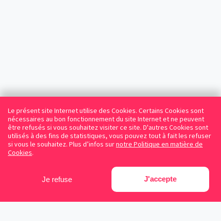
Le présent site Internet utilise des Cookies. Certains Cookies sont
nécessaires au bon fonctionnement du site Internet et ne peuvent
être refusés si vous souhaitez visiter ce site. D'autres Cookies sont
utilisés à des fins de statistiques, vous pouvez tout à fait les refuser
si vous le souhaitez. Plus d’infos sur
notre Politique en matière de
Cookies
.
J'accepte
Je refuse
Facebook
Instagram
LinkedIn