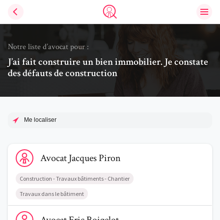
Ouvri
Trouve un avocat
Notre liste d’avocat pour :
J’ai fait construire un bien immobilier. Je constate
des défauts de construction
Me localiser
Voir le profil de AvocatJacques Piron
Avocat
Jacques
Piron
Construction - Travaux bâtiments - Chantier
Travaux dans le bâtiment
Voir le profil de AvocatEric Boigelot