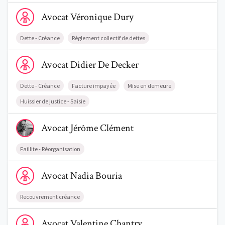
Voir le profil de AvocatVéronique Dury
Avocat
Véronique
Dury
Dette - Créance
Règlement collectif de dettes
Voir le profil de AvocatDidier De Decker
Avocat
Didier
De Decker
Dette - Créance
Facture impayée
Mise en demeure
Huissier de justice - Saisie
Voir le profil de AvocatJérôme Clément
Avocat
Jérôme
Clément
Faillite - Réorganisation
Voir le profil de AvocatNadia Bouria
Avocat
Nadia
Bouria
Recouvrement créance
Voir le profil de AvocatValentine Chantry
Avocat
Valentine
Chantry