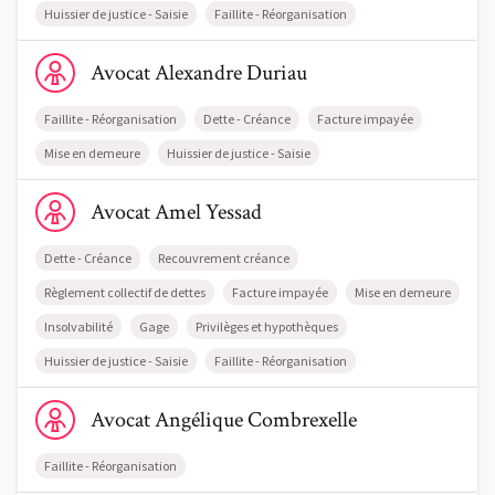
Huissier de justice - Saisie
Faillite - Réorganisation
Voir le profil de AvocatAlexandre Duriau
Avocat
Alexandre
Duriau
Faillite - Réorganisation
Dette - Créance
Facture impayée
Mise en demeure
Huissier de justice - Saisie
Voir le profil de AvocatAmel Yessad
Avocat
Amel
Yessad
Dette - Créance
Recouvrement créance
Règlement collectif de dettes
Facture impayée
Mise en demeure
Insolvabilité
Gage
Privilèges et hypothèques
Huissier de justice - Saisie
Faillite - Réorganisation
Voir le profil de AvocatAngélique Combrexelle
Trouve un avocat
Avocat
Angélique
Combrexelle
Blog
Faillite - Réorganisation