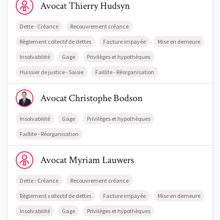
Avocat
Thierry
Hudsyn
Dette - Créance
Recouvrement créance
Règlement collectif de dettes
Facture impayée
Mise en demeure
Insolvabilité
Gage
Privilèges et hypothèques
Huissier de justice - Saisie
Faillite - Réorganisation
Voir le profil de AvocatChristophe Bodson
Avocat
Christophe
Bodson
Insolvabilité
Gage
Privilèges et hypothèques
Faillite - Réorganisation
Voir le profil de AvocatMyriam Lauwers
Avocat
Myriam
Lauwers
Dette - Créance
Recouvrement créance
Règlement collectif de dettes
Facture impayée
Mise en demeure
Insolvabilité
Gage
Privilèges et hypothèques