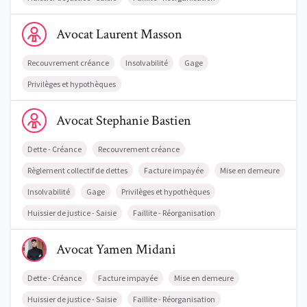
Voir le profil de AvocatLaurent Masson
Avocat
Laurent
Masson
Recouvrement créance
Insolvabilité
Gage
Privilèges et hypothèques
Voir le profil de AvocatStephanie Bastien
Avocat
Stephanie
Bastien
Dette - Créance
Recouvrement créance
Règlement collectif de dettes
Facture impayée
Mise en demeure
Insolvabilité
Gage
Privilèges et hypothèques
Huissier de justice - Saisie
Faillite - Réorganisation
Voir le profil de AvocatYamen Midani
Avocat
Yamen
Midani
Dette - Créance
Facture impayée
Mise en demeure
Huissier de justice - Saisie
Faillite - Réorganisation