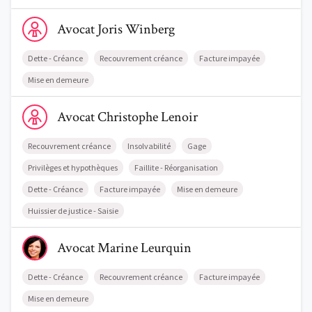
Voir le profil de AvocatJoris Winberg
Avocat
Joris
Winberg
Dette - Créance
Recouvrement créance
Facture impayée
Mise en demeure
Voir le profil de AvocatChristophe Lenoir
Avocat
Christophe
Lenoir
Recouvrement créance
Insolvabilité
Gage
Privilèges et hypothèques
Faillite - Réorganisation
Dette - Créance
Facture impayée
Mise en demeure
Huissier de justice - Saisie
Voir le profil de AvocatMarine Leurquin
Avocat
Marine
Leurquin
Dette - Créance
Recouvrement créance
Facture impayée
Mise en demeure