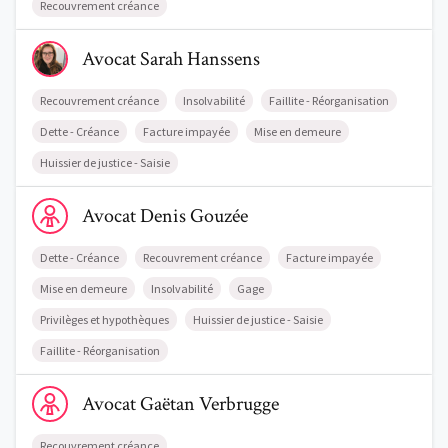
Recouvrement créance
Voir le profil de AvocatSarah Hanssens
Avocat
Sarah
Hanssens
Recouvrement créance
Insolvabilité
Faillite - Réorganisation
Dette - Créance
Facture impayée
Mise en demeure
Huissier de justice - Saisie
Voir le profil de AvocatDenis Gouzée
Avocat
Denis
Gouzée
Dette - Créance
Recouvrement créance
Facture impayée
Mise en demeure
Insolvabilité
Gage
Privilèges et hypothèques
Huissier de justice - Saisie
Faillite - Réorganisation
Voir le profil de AvocatGaëtan Verbrugge
Avocat
Gaëtan
Verbrugge
Recouvrement créance