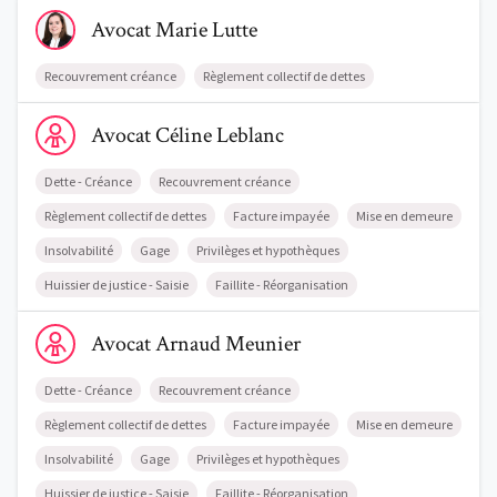
Voir le profil de AvocatMarie Lutte
Comment nous vous aidons
Avocat
Marie
Lutte
Qui sommes-nous
Recouvrement créance
Règlement collectif de dettes
Une start-up 100% indépendante
Voir le profil de AvocatCéline Leblanc
Avocat
Céline
Leblanc
Dette - Créance
Recouvrement créance
Règlement collectif de dettes
Facture impayée
Mise en demeure
Insolvabilité
Gage
Privilèges et hypothèques
Huissier de justice - Saisie
Faillite - Réorganisation
Voir le profil de AvocatArnaud Meunier
Avocat
Arnaud
Meunier
Dette - Créance
Recouvrement créance
Règlement collectif de dettes
Facture impayée
Mise en demeure
Insolvabilité
Gage
Privilèges et hypothèques
Huissier de justice - Saisie
Faillite - Réorganisation