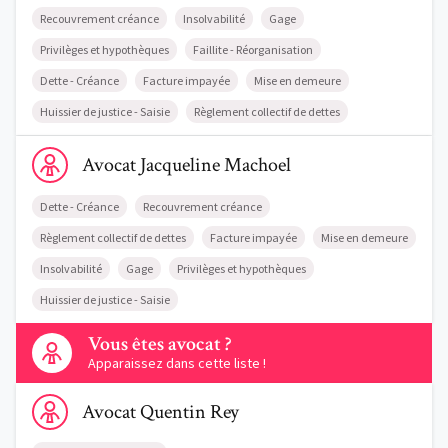
Recouvrement créance
Insolvabilité
Gage
Privilèges et hypothèques
Faillite - Réorganisation
Dette - Créance
Facture impayée
Mise en demeure
Huissier de justice - Saisie
Règlement collectif de dettes
Voir le profil de AvocatJacqueline Machoel
Avocat
Jacqueline
Machoel
Dette - Créance
Recouvrement créance
Règlement collectif de dettes
Facture impayée
Mise en demeure
Insolvabilité
Gage
Privilèges et hypothèques
Huissier de justice - Saisie
Contactez-nous
Vous êtes avocat ?
Apparaissez dans cette liste !
Voir le profil de AvocatQuentin Rey
Avocat
Quentin
Rey