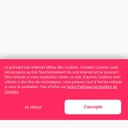
Le présent site Internet utilise des Cookies. Certains Cookies sont
nécessaires au bon fonctionnement du site Internet et ne peuvent
être refusés si vous souhaitez visiter ce site. D'autres Cookies sont
utilisés à des fins de statistiques, vous pouvez tout à fait les refuser
si vous le souhaitez. Plus d’infos sur
notre Politique en matière de
Cookies
.
J'accepte
Je refuse
Facebook
Instagram
LinkedIn