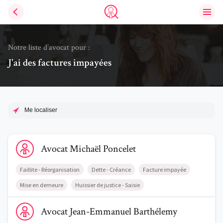
Ouvri
Trouve un avocat
Notre liste d’avocat pour :
J'ai des factures impayées
Me localiser
Voir le profil de AvocatMichaël Poncelet
Avocat
Michaël
Poncelet
Faillite - Réorganisation
Dette - Créance
Facture impayée
Mise en demeure
Huissier de justice - Saisie
Voir le profil de AvocatJean-Emmanuel Barthélemy
Avocat
Jean-Emmanuel
Barthélemy