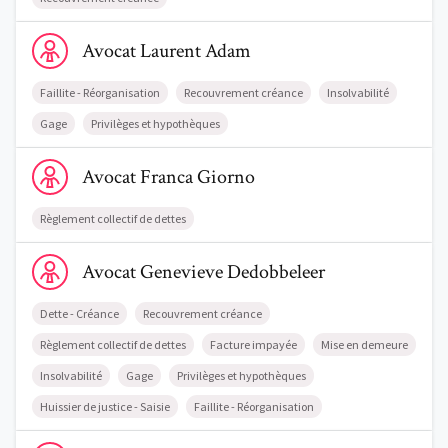
Voir le profil de AvocatLaurent Adam
Avocat
Laurent
Adam
Faillite - Réorganisation
Recouvrement créance
Insolvabilité
Gage
Privilèges et hypothèques
Voir le profil de AvocatFranca Giorno
Avocat
Franca
Giorno
Règlement collectif de dettes
Voir le profil de AvocatGenevieve Dedobbeleer
Avocat
Genevieve
Dedobbeleer
Dette - Créance
Recouvrement créance
Règlement collectif de dettes
Facture impayée
Mise en demeure
Insolvabilité
Gage
Privilèges et hypothèques
Huissier de justice - Saisie
Faillite - Réorganisation
Voir le profil de AvocatThierry Hudsyn