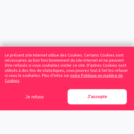
Le présent site Internet utilise des Cookies. Certains Cookies sont
nécessaires au bon fonctionnement du site Internet et ne peuvent
être refusés si vous souhaitez visiter ce site. D'autres Cookies sont
utilisés à des fins de statistiques, vous pouvez tout à fait les refuser
si vous le souhaitez. Plus d’infos sur
notre Politique en matière de
Cookies
.
J'accepte
Je refuse
Facebook
Instagram
LinkedIn
Avocats référencés