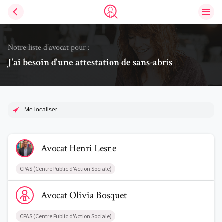
Ouvri
Trouve un avocat
Notre liste d’avocat pour :
J'ai besoin d'une attestation de sans-abris
Me localiser
Voir le profil de AvocatHenri Lesne
Avocat
Henri
Lesne
CPAS (Centre Public d'Action Sociale)
Voir le profil de AvocatOlivia Bosquet
Avocat
Olivia
Bosquet
CPAS (Centre Public d'Action Sociale)