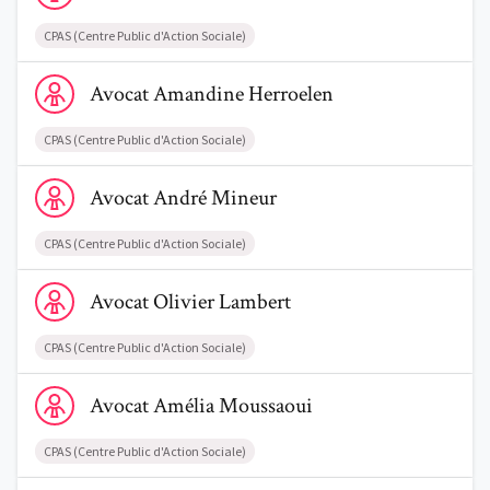
CPAS (Centre Public d'Action Sociale)
Voir le profil de AvocatAmandine Herroelen
Avocat
Amandine
Herroelen
Trouve un avocat
CPAS (Centre Public d'Action Sociale)
Voir le profil de AvocatAndré Mineur
Blog
Avocat
André
Mineur
Comment nous vous aidons
CPAS (Centre Public d'Action Sociale)
Qui sommes-nous
Voir le profil de AvocatOlivier Lambert
Avocat
Olivier
Lambert
Une start-up 100% indépendante
CPAS (Centre Public d'Action Sociale)
Voir le profil de AvocatAmélia Moussaoui
Avocat
Amélia
Moussaoui
CPAS (Centre Public d'Action Sociale)
Voir le profil de AvocatBérénice Gallez