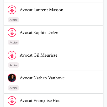
Voir le profil de AvocatLaurent Masson
Avocat
Laurent
Masson
Accise
Voir le profil de AvocatSophie Drèze
Avocat
Sophie
Drèze
Accise
Voir le profil de AvocatGil Meurisse
Avocat
Gil
Meurisse
Accise
Voir le profil de AvocatNathan Vanhove
Avocat
Nathan
Vanhove
Accise
Voir le profil de AvocatFrançoise Hoc
Avocat
Françoise
Hoc