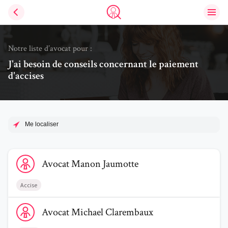
Ouvri
Trouve un avocat
Notre liste d’avocat pour :
J'ai besoin de conseils concernant le paiement
d'accises
Me localiser
Voir le profil de AvocatManon Jaumotte
Avocat
Manon
Jaumotte
Accise
Voir le profil de AvocatMichael Clarembaux
Avocat
Michael
Clarembaux