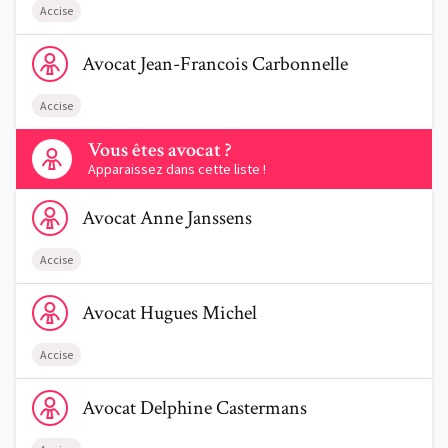
Accise
Voir le profil de AvocatJean-Francois Carbonnelle
Avocat
Jean-Francois
Carbonnelle
Accise
Contactez-nous
Vous êtes avocat ?
Apparaissez dans cette liste !
Voir le profil de AvocatAnne Janssens
Avocat
Anne
Janssens
Accise
Voir le profil de AvocatHugues Michel
Avocat
Hugues
Michel
Accise
Voir le profil de AvocatDelphine Castermans
Avocat
Delphine
Castermans