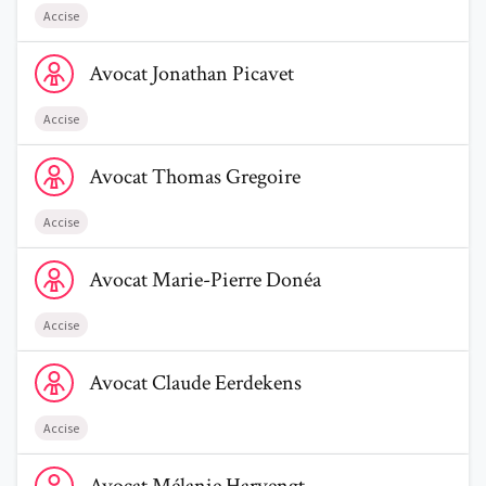
Accise
Voir le profil de AvocatJonathan Picavet
Avocat
Jonathan
Picavet
Accise
Voir le profil de AvocatThomas Gregoire
Avocat
Thomas
Gregoire
Accise
Voir le profil de AvocatMarie-Pierre Donéa
Avocat
Marie-Pierre
Donéa
Accise
Voir le profil de AvocatClaude Eerdekens
Avocat
Claude
Eerdekens
Accise
Voir le profil de AvocatMélanie Harvengt