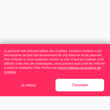
Le présent site Internet utilise des Cookies. Certains Cookies sont
nécessaires au bon fonctionnement du site Internet et ne peuvent
être refusés si vous souhaitez visiter ce site. D'autres Cookies sont
utilisés à des fins de statistiques, vous pouvez tout à fait les refuser
si vous le souhaitez. Plus d’infos sur
notre Politique en matière de
Cookies
.
J'accepte
Je refuse
Facebook
Instagram
LinkedIn