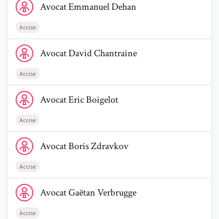
Avocat
Emmanuel
Dehan
Accise
Voir le profil de AvocatDavid Chantraine
Avocat
David
Chantraine
Trouve un avocat
Accise
Blog
Voir le profil de AvocatEric Boigelot
Avocat
Eric
Boigelot
Comment nous vous aidons
Accise
Qui sommes-nous
Voir le profil de AvocatBoris Zdravkov
Avocat
Boris
Zdravkov
Une start-up 100% indépendante
Accise
Voir le profil de AvocatGaëtan Verbrugge
Avocat
Gaëtan
Verbrugge
Accise