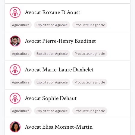
Voir le profil de AvocatRoxane D'Aoust
Avocat
Roxane
D'Aoust
Agriculture
Exploitation Agricole
Producteur agricole
Voir le profil de AvocatPierre-Henry Baudinet
Avocat
Pierre-Henry
Baudinet
Agriculture
Exploitation Agricole
Producteur agricole
Voir le profil de AvocatMarie-Laure Daxhelet
Avocat
Marie-Laure
Daxhelet
Agriculture
Exploitation Agricole
Producteur agricole
Voir le profil de AvocatSophie Dehaut
Avocat
Sophie
Dehaut
Agriculture
Exploitation Agricole
Producteur agricole
Voir le profil de AvocatElisa Monnet-Martin
Avocat
Elisa
Monnet-Martin