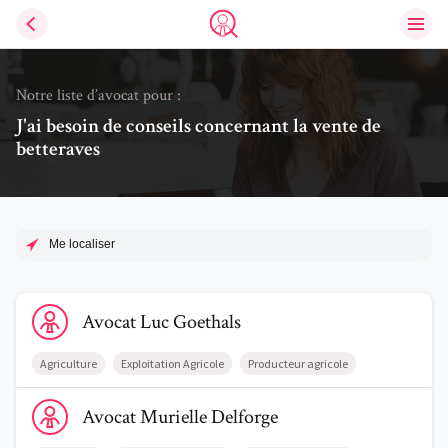
Ouvri
Trouve un avocat
Notre liste d’avocat pour :
J'ai besoin de conseils concernant la vente de
betteraves
Me localiser
Voir le profil de AvocatLuc Goethals
Avocat
Luc
Goethals
Agriculture
Exploitation Agricole
Producteur agricole
Voir le profil de AvocatMurielle Delforge
Avocat
Murielle
Delforge