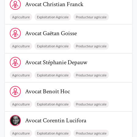
Avocat
Christian
Franck
Agriculture
Exploitation Agricole
Producteur agricole
Voir le profil de AvocatGaëtan Goisse
Avocat
Gaëtan
Goisse
Trouve un avocat
Agriculture
Exploitation Agricole
Producteur agricole
Blog
Voir le profil de AvocatStéphanie Depauw
Avocat
Stéphanie
Depauw
Comment nous vous aidons
Agriculture
Exploitation Agricole
Producteur agricole
Qui sommes-nous
Voir le profil de AvocatBenoît Hoc
Avocat
Benoît
Hoc
Une start-up 100% indépendante
Agriculture
Exploitation Agricole
Producteur agricole
Voir le profil de AvocatCorentin Lucifora
Avocat
Corentin
Lucifora
Agriculture
Exploitation Agricole
Producteur agricole