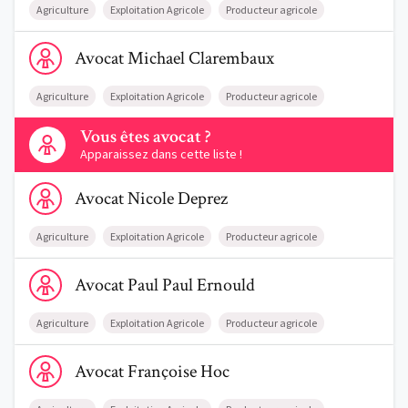
Agriculture
Exploitation Agricole
Producteur agricole
Voir le profil de AvocatMichael Clarembaux
Avocat
Michael
Clarembaux
Agriculture
Exploitation Agricole
Producteur agricole
Contactez-nous
Vous êtes avocat ?
Apparaissez dans cette liste !
Voir le profil de AvocatNicole Deprez
Avocat
Nicole
Deprez
Agriculture
Exploitation Agricole
Producteur agricole
Voir le profil de AvocatPaul Paul Ernould
Avocat
Paul
Paul Ernould
Agriculture
Exploitation Agricole
Producteur agricole
Voir le profil de AvocatFrançoise Hoc
Avocat
Françoise
Hoc