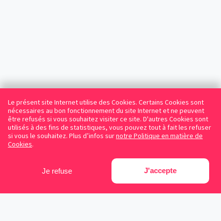
Le présent site Internet utilise des Cookies. Certains Cookies sont
nécessaires au bon fonctionnement du site Internet et ne peuvent
être refusés si vous souhaitez visiter ce site. D'autres Cookies sont
utilisés à des fins de statistiques, vous pouvez tout à fait les refuser
si vous le souhaitez. Plus d’infos sur
notre Politique en matière de
Cookies
.
J'accepte
Je refuse
Facebook
Instagram
LinkedIn