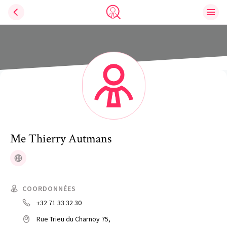
Ouvri
Trouve un avocat
Me
Thierry
Autmans
Site web
COORDONNÉES
+32 71 33 32 30
Rue Trieu du Charnoy 75,