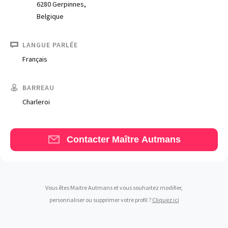
6280 Gerpinnes,
Belgique
LANGUE PARLÉE
Français
Trouve un avocat
BARREAU
Blog
Charleroi
Comment nous vous aidons
Qui sommes-nous
Contacter Maître Autmans
Une start-up 100% indépendante
Vous êtes Maitre Autmans et vous souhaitez modifier,
personnaliser ou supprimer votre profil ?
Cliquez ici