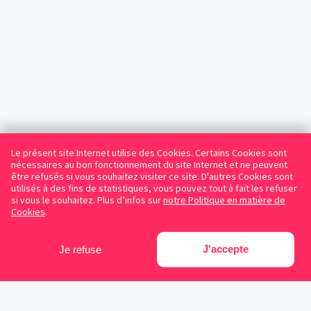
Le présent site Internet utilise des Cookies. Certains Cookies sont
nécessaires au bon fonctionnement du site Internet et ne peuvent
être refusés si vous souhaitez visiter ce site. D'autres Cookies sont
utilisés à des fins de statistiques, vous pouvez tout à fait les refuser
si vous le souhaitez. Plus d’infos sur
notre Politique en matière de
Cookies
.
J'accepte
Je refuse
Facebook
Instagram
LinkedIn