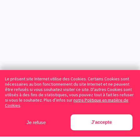
Le présent site Internet utilise des Cookies. Certains Cookies sont
nécessaires au bon fonctionnement du site Internet et ne peuvent
être refusés si vous souhaitez visiter ce site. D'autres Cookies sont
utilisés à des fins de statistiques, vous pouvez tout à fait les refuser
si vous le souhaitez. Plus d’infos sur
notre Politique en matière de
Cookies
.
J'accepte
Je refuse
Facebook
Instagram
LinkedIn