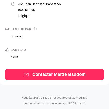
Rue Jean-Baptiste Brabant 56,
5000 Namur,
Belgique
LANGUE PARLÉE
Français
Trouve un avocat
Blog
BARREAU
Namur
Comment nous vous aidons
Qui sommes-nous
Contacter Maître Baudoin
Une start-up 100% indépendante
Vous êtes Maitre Baudoin et vous souhaitez modifier,
personnaliser ou supprimer votre profil ?
Cliquez ici