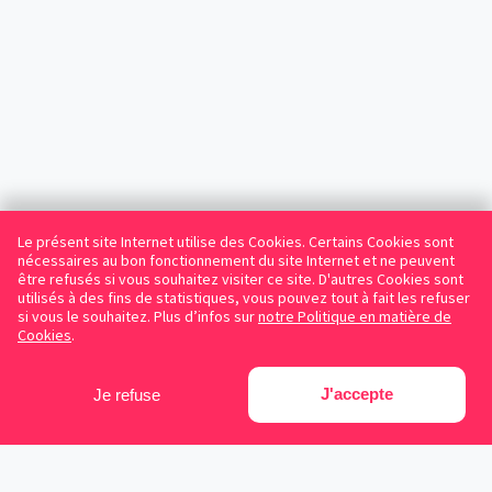
Le présent site Internet utilise des Cookies. Certains Cookies sont
nécessaires au bon fonctionnement du site Internet et ne peuvent
être refusés si vous souhaitez visiter ce site. D'autres Cookies sont
utilisés à des fins de statistiques, vous pouvez tout à fait les refuser
si vous le souhaitez. Plus d’infos sur
notre Politique en matière de
Cookies
.
J'accepte
Je refuse
Facebook
Instagram
LinkedIn