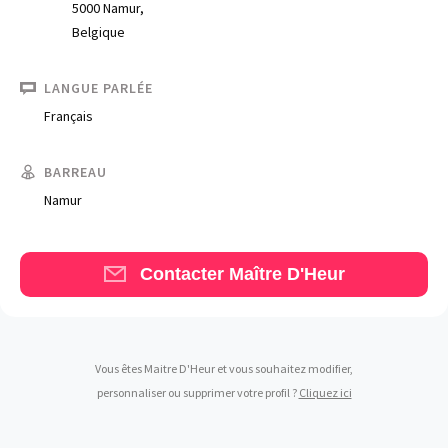
5000 Namur,
Belgique
LANGUE PARLÉE
Français
Trouve un avocat
BARREAU
Blog
Namur
Comment nous vous aidons
Qui sommes-nous
Contacter Maître D'Heur
Une start-up 100% indépendante
Vous êtes Maitre D'Heur et vous souhaitez modifier,
personnaliser ou supprimer votre profil ?
Cliquez ici