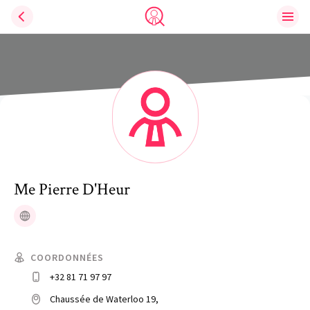
Ouvri
Trouve un avocat
Me
Pierre
D'Heur
Site web
COORDONNÉES
+32 81 71 97 97
Chaussée de Waterloo 19,