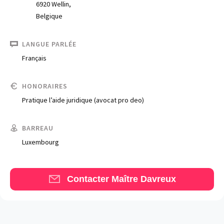
6920 Wellin,
Belgique
LANGUE PARLÉE
Français
HONORAIRES
Trouve un avocat
Pratique l’aide juridique (avocat pro deo)
Blog
BARREAU
Comment nous vous aidons
Luxembourg
Qui sommes-nous
Une start-up 100% indépendante
Contacter Maître Davreux