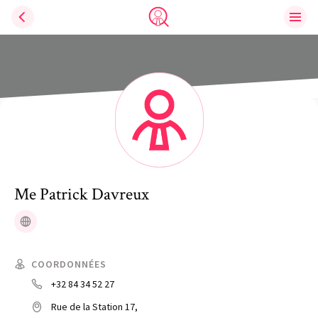
Ouvri
Trouve un avocat
Me
Patrick
Davreux
Site web
COORDONNÉES
+32 84 34 52 27
Rue de la Station 17,