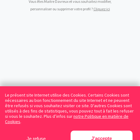
Vous êtes Maitre Davreux et vous souhaitez modifier,
personnaliser ou supprimer votre profil ?
Cliquez ici
Le présent site Internet utilise des Cookies. Certains Cookies sont
nécessaires au bon fonctionnement du site Internet et ne peuvent
être refusés si vous souhaitez visiter ce site. D'autres Cookies sont
utilisés à des fins de statistiques, vous pouvez tout à fait les refuser
si vous le souhaitez. Plus d’infos sur
notre Politique en matière de
Cookies
.
J'accepte
Je refuse